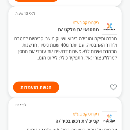
לפני 18 שעות
ריקרוטיקס בע"מ
מחסנאי /ת מלקט /ת
חברה ותיקה ומובילה ביבוא ושיווק מוצרי פרימיום למטבח
ולחדר האמבטיה, עם יותר מ40 שנות ניסיון, חדשנות
מתמדת ואיכות ללא פשרות דרושים /ות עובדי /ות מחסן
למרלו"ג צור יגאל, התפקיד כולל: ליקוט הזמ...
הגשת מועמדות
לפני יום
ריקרוטיקס בע"מ
קניינ /ית רכש בכיר /ה