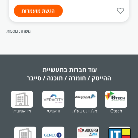
הגשת מועמדות
משרות נוספות
עוד חברות בתעשיית
ההייטק / חומרה / תוכנה / סייבר
Gtech
אלגרונט בע"מ
וראסיטי
אידאומובייל