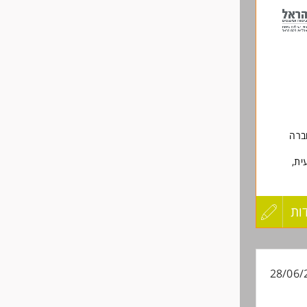
לפני
שליחה
ברה
ית,
ודה
ות
עדכון
קורות
28/06/
החיים
לפני