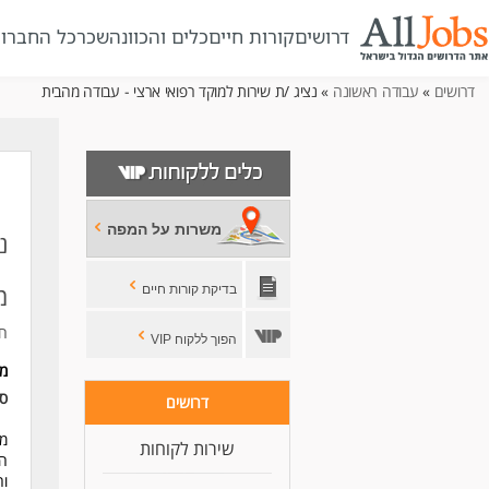
דרושים
קורות חיים
כלים והכוונה
שכר
כל החברו
דרושים
»
עבודה ראשונה
» נציג /ת שירות למוקד רפואי ארצי - עבודה מהבית
משרות על המפה
נ
מ
בדיקת קורות חיים
חב
הפוך ללקוח VIP
מ
סו
דרושים
מע
שירות לקוחות
וח