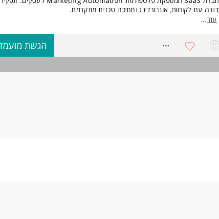
לחברת SaaS המספקת פלטפורמת rketing Automation
ודה עם לקוחות, אונבורדינג ותמיכה טכנית מתקדמת.
סיון עבר בעבודה בשירות לקוחות - יתרון. המשרה מיועדת לנשים ולגברים כאחד
רה מלאה מהבית.
עוד
...
 בפועל?
יווי לקוחות חדשים מהצטרפות ועד שימוש מלא במערכת
8718653
הגשת מועמד
קמת אינטגרציות, אוטומציות ותשתיות שיווק
ודה שוטפת מול לקוחות B2B, מתן תמיכה וייעול השימוש
ליחת קו"ח במייל.
ישות:
Onboarding / Customer Success / Account Management
סיון טכני מתקדם (APIs, Webhooks, Make/Zapier וכו)
סיון בעבודה עם לקוחות B2B ו-SaaS. המשרה מיועדת לנשים ולגברים כאחד.