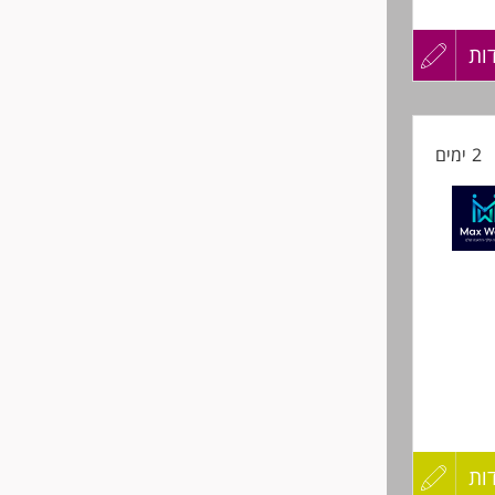
ות
עדכון
קורות
2 ימים
החיים
לפני
שליחה
ות
עדכון