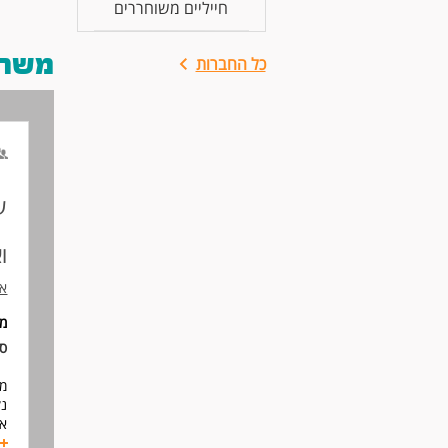
חייליים משוחררים
משרות
כל החברות
ו
או
מ
סו
מפ
נק
אם
* 