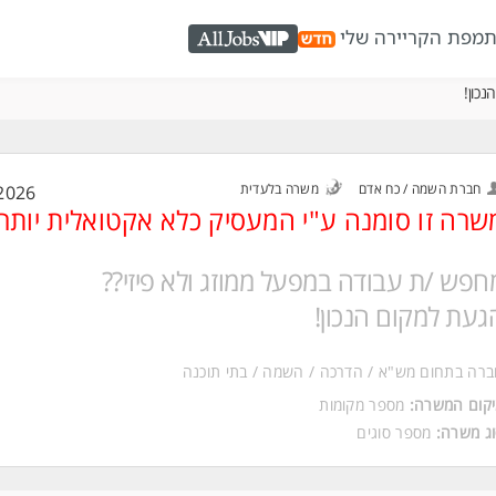
ת
מפת הקריירה שלי
AllJobs VIP
כון!
חברת השמה / כח אדם
משרה בלעדית
2026
שרה זו סומנה ע"י המעסיק כלא אקטואלית יותר
חפש /ת עבודה במפעל ממוזג ולא פיזי??
געת למקום הנכון!
רה בתחום מש"א / הדרכה / השמה / בתי תוכנה
קום המשרה:
מספר מקומות
ג משרה:
מספר סוגים