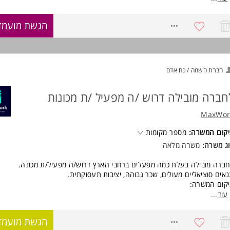
ים מערך הסעות, ארוחות מסובסדות ומעטפת רווחה נרחבת
שרויות קידום ותנאים מצוינים למתאימים!!!!
8768704
הגשת מועמד
 40-60 שעתי נקבע בהתאם לרמת הידע והניסיון
ישות:
ניסיון עבודה בחברה יצרנית - יתרון משמעותי
יכולת עבודה בצוות
חברת השמה / כח אדם
נכונות ללמידה
מוסר עבודה גבוה.
רצינות. המשרה מיועדת לנשים ולגברים כאחד.
חברה מובילה דרוש /ה מפעיל /ת מכונות
ד משרות ומידע על BINSHTOK-שרותי יעוץ >
MaxWor
קום המשרה:
מספר מקומות
ג משרה:
משרה מלאה
ברה מובילה בעלת כמה מפעלים ברחבי הארץ דרוש/ה מפעיל/ת מכונה.
אים סוציאליים מעולים, שכר גבוהה, יציבות תעסוקתית.
קום המשרה:
לומי
עוד
...
חיפה
קנעם
8065029
הגשת מועמד
ריאל