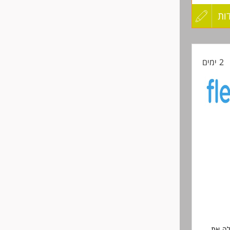
ות
עדכון
קורות
2 ימים
החיים
לפני
שליחה
ילה את