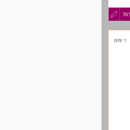
ות
עדכון
קורות
1 ימים
החיים
לפני
שליחה