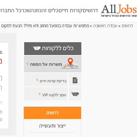
דרושים
קורות חיים
כלים והכוונה
שכר
כל החברו
דרושים
»
עבודה ראשונה
» מחפש /ת עבודה במפעל ממוזג ולא פיזי?? הגעת למקום הנ
מ
משרות על המפה
מ
בדיקת קורות חיים
ה
הפוך ללקוח VIP
חב
מי
דרושים
סו
ייצור ותעשייה