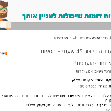
 דומות שיכולות לעניין אותך
חברת השמה / כח אדם
משרה בלעדית
עבודה בייצור 45 שעתי + הסעות
ארוחות-מועדפת!
רטל משאבי אנוש (קריות)
יקום המשרה:
קרית ביאליק
ג משרה:
מספר סוגים
על ותיק בתעשייה מגייס עובדים/ות ייצור לעבודה נוחה בחדרים ממוזגים וסביב
ייה
 יש לך רקע טכני ונכונות לעבודה עם הידיים, מקומך אצלנו!
משרה מלאה במשמרות - בוקר / צהריים / לילה
עוד
...