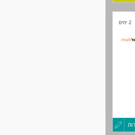
קורות
2 ימים
החיים
לפני
שליחה
ות
עדכון