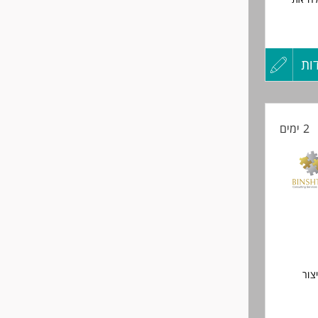
ות
עדכון
קורות
2 ימים
החיים
לפני
שליחה
צור