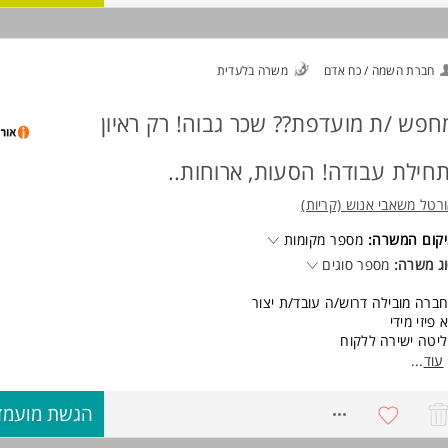
חריש
שרה מיועדת לנשים וגברים כאחד
ישות:
חברת השמה / כח אדם
משרה בלעדית
סיון בהפעלת מכונות יתרון המשרה מיועדת לנשים ולגברים כאחד.
וד משרות ומידע על MaxWork >
חפש /ת מועדפת?? שכר גבוה! רק ראיון
תחילת עבודה! הסעות, ארוחות..
רטל משאבי אנוש (קריות)
קום המשרה:
מספר מקומות
ג משרה:
מספר סוגים
ברה מובילה דרוש/ה עובד/ת יצור
 פיזי מידי
יטה ישירה ללקוח
כר כמועדפת!
עוד
...
ישות:
8721218
הגשת מועמד
 חובה ניסיון
סיון מיצור יתרון!! המשרה מיועדת לנשים ולגברים כאחד.