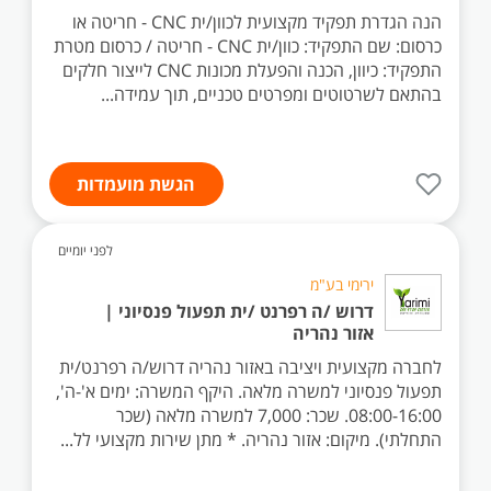
הנה הגדרת תפקיד מקצועית לכוון/ית CNC - חריטה או
כרסום: שם התפקיד: כוון/ית CNC - חריטה / כרסום מטרת
התפקיד: כיוון, הכנה והפעלת מכונות CNC לייצור חלקים
בהתאם לשרטוטים ומפרטים טכניים, תוך עמידה...
הגשת מועמדות
לפני יומיים
ירימי בע"מ
דרוש /ה רפרנט /ית תפעול פנסיוני |
אזור נהריה
לחברה מקצועית ויציבה באזור נהריה דרוש/ה רפרנט/ית
תפעול פנסיוני למשרה מלאה. היקף המשרה: ימים א'-ה',
08:00-16:00. שכר: 7,000 למשרה מלאה (שכר
התחלתי). מיקום: אזור נהריה. * מתן שירות מקצועי לל...