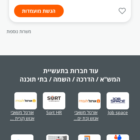
הגשת מועמדות
משרות נוספות
עוד חברות בתעשיית
המש"א / הדרכה / השמה / בתי תוכנה
Job space
אורטל משאבי
Sort HR
אורטל משאבי
אנוש (בת ים...
אנוש (קרית ...