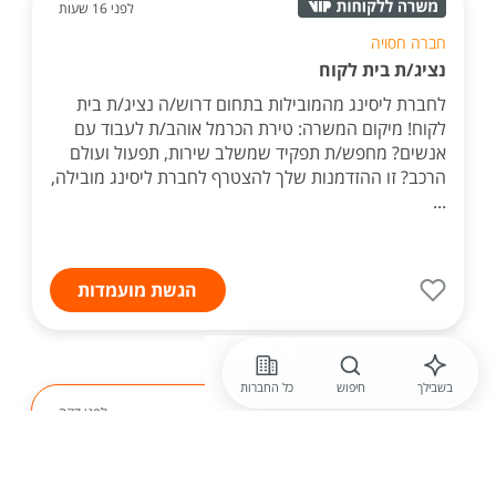
לפני 16 שעות
חברה חסויה
נציג/ת בית לקוח
לחברת ליסינג מהמובילות בתחום דרוש/ה נציג/ת בית
לקוח! מיקום המשרה: טירת הכרמל אוהב/ת לעבוד עם
אנשים? מחפש/ת תפקיד שמשלב שירות, תפעול ועולם
הרכב? זו ההזדמנות שלך להצטרף לחברת ליסינג מובילה,
...
הגשת מועמדות
בשבילך
חיפוש
כל החברות
לפני דקה
בזק
אנשי /נשות מכירות? בואו לעבוד