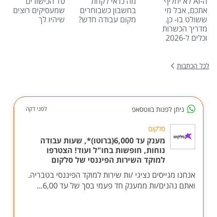
ה-AI לא יחליף
מה כדאי לקחת
10 הכישורים
אתכם, אבל מי
בחשבון כשבוחרים
שמעסיקים רוצים
ששולט בו- כן.
מקום עבודה חדש?
שיהיו לך
מדריך הכשרות
וכלים ל-2026
לכל הכתבות
ניתן לפנות בווטסאפ
לפני דקה
סלקום
מענק עד 6,000(ברוטו)*, שעות עבודה
נוחות, חופשות בחו"ל ועוד! הצטרפו
למוקד השירות הפיננסי של סלקום
אנחנו מגייסים נציגי /ות שירות למוקד הפיננסי בטבריה.
ואתם נהנים/ות ממענק חד פעמי בסך של עד 6,00...