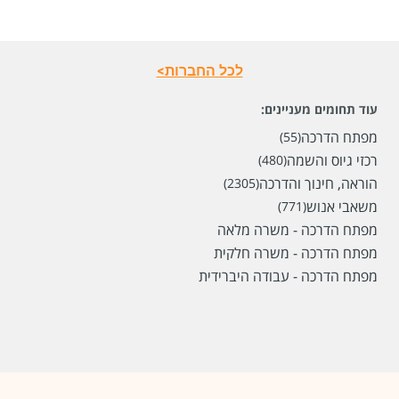
לכל החברות>
עוד תחומים מעניינים:
מפתח הדרכה
(55)
שכר
המעסיק לא סיפר לנו
רכזי גיוס והשמה
(480)
סוג משרה
מתאים גם להורים / שעות גמישות,
משרה מלאה,
הוראה, חינוך והדרכה
(2305)
משרה חלקית
משאבי אנוש
(771)
מיקום
באר יעקב,
חולון,
ראשון לציון,
רמלה,
רחובות
מפתח הדרכה - משרה מלאה
מפתח הדרכה - משרה חלקית
לפני 25 ימים
מפתח הדרכה - עבודה היברידית