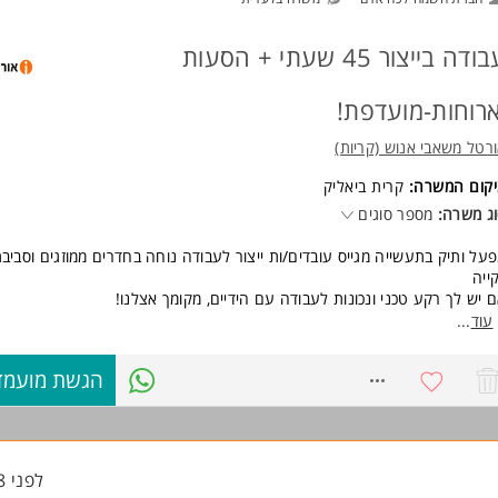
עבודה בייצור 45 שעתי + הסעות
ארוחות-מועדפת!
רטל משאבי אנוש (קריות)
יקום המשרה:
קרית ביאליק
ג משרה:
מספר סוגים
על ותיק בתעשייה מגייס עובדים/ות ייצור לעבודה נוחה בחדרים ממוזגים וסביב
ייה
 יש לך רקע טכני ונכונות לעבודה עם הידיים, מקומך אצלנו!
משרה מלאה במשמרות - בוקר / צהריים / לילה
עוד
...
***תנאי רווחה טובים מהיום הראשון:
ר שעתי גבוה + אחוזי משמרות
8769232
הגשת מועמד
עות מאזורי הסביבה
וחות, שתייה חמה וקרה לאורך כל המשמרת
ודה עם יציבות תעסוקתית ואווירה משפחתית, אפשרויות קידום ועוד...
ישות:
לפני 18 שעות
ונות לעבודה במאמץ פיזי לא קשה.