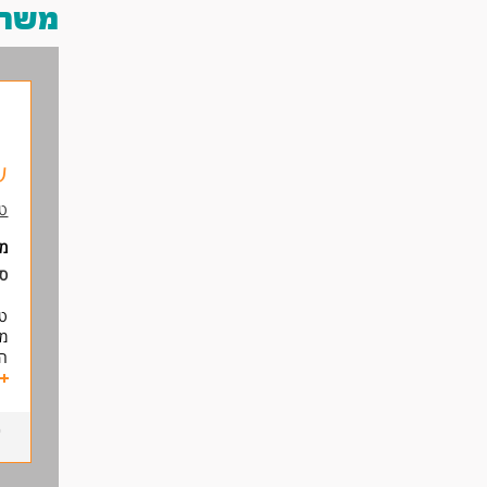
משרות
ע
טיד
מי
סו
טי
מג
המ
כר
דר
-ר
-ב
-ק