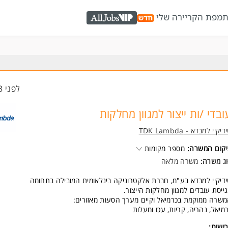
ת
מפת הקריירה שלי
AllJobs VIP
לפני 18 שעות
ובדי /ות ייצור למגוון מחלקות
יקיי למבדא - TDK Lambda
קום המשרה:
מספר מקומות
ג משרה:
משרה מלאה
דיקיי למבדא בע"מ, חברת אלקטרוניקה בינלאומית המובילה בתחומה
ייסת עובדים למגוון מחלקות הייצור.
שרה ממוקמת בכרמיאל וקיים מערך הסעות מאזורים:
מיאל, נהריה, קריות, עכו ומעלות
ישות: