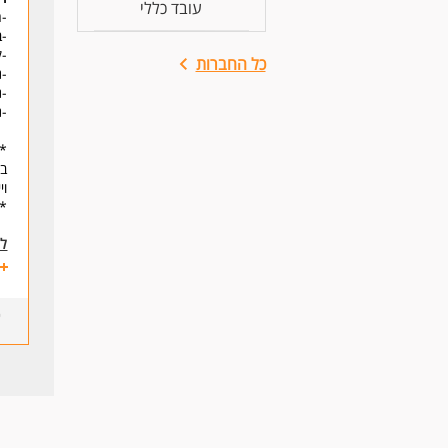
עובד כללי
-ר
-ב
-ק
כל החברות
-נ
-נ
-נ
**
וי
* 
לע