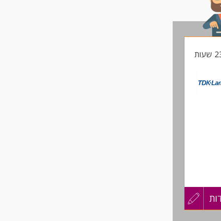
לפני
שליחה
ות
עדכון
רך.