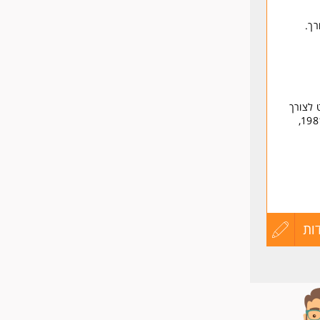
רך.
 לצורך
בחינת מועמדותך לחברה. המידע נשמר בהתאם לחוק הגנת הפרטיות, תשמ"א-1981,
ות
עדכון
קורות
החיים