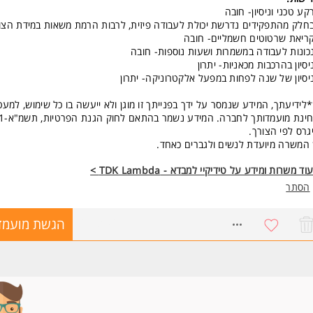
קע טכני וניסיון- חובה
חלק מהתפקידים נדרשת יכולת לעבודה פיזית, לרבות הרמת משאות במידת הצו
ריאת שרטוטים חשמליים- חובה
כונות לעבודה במשמרות ושעות נוספות- חובה
יסיון בהרכבות מכאניות- יתרון
יסיון של שנה לפחות במפעל אלקטרוניקה- יתרון
לידיעתך, המידע שנמסר על ידך בפנייתך זו מוגן ולא ייעשה בו כל שימוש, למעט
יגרס לפי הצורך.
המשרה מיועדת לנשים ולגברים כאחד.
וד משרות ומידע על טידיקיי למבדא - TDK Lambda >
הסתר
8688446
הגשת מועמד