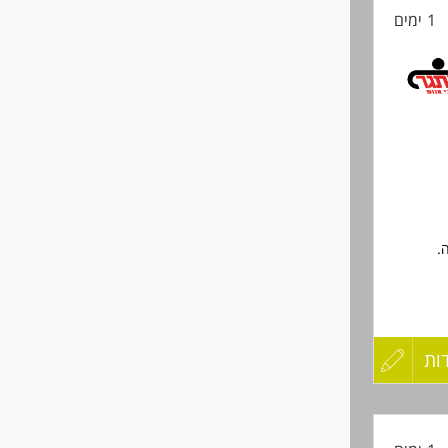
1 ימים
החיים
לפני
שליחה
.
ות
עדכון
קורות