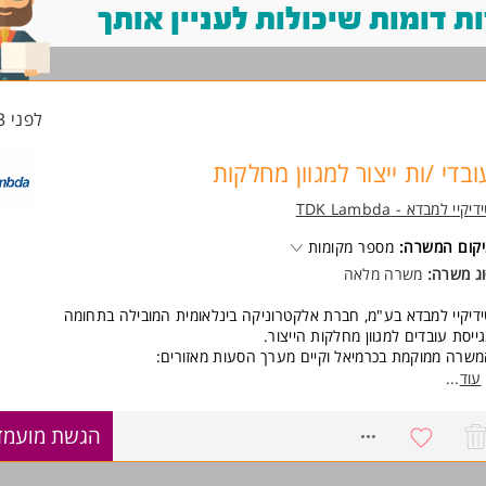
 דומות שיכולות לעניין אותך
לפני 23 שעות
ובדי /ות ייצור למגוון מחלקות
יקיי למבדא - TDK Lambda
קום המשרה:
מספר מקומות
ג משרה:
משרה מלאה
דיקיי למבדא בע"מ, חברת אלקטרוניקה בינלאומית המובילה בתחומה
ייסת עובדים למגוון מחלקות הייצור.
שרה ממוקמת בכרמיאל וקיים מערך הסעות מאזורים:
מיאל, נהריה, קריות, עכו ומעלות
עוד
...
ישות:
8753826
הגשת מועמד
קע טכני וניסיון- חובה
חלק מהתפקידים נדרשת יכולת לעבודה פיזית, לרבות הרמת משאות במידת הצו
ריאת שרטוטים חשמליים- חובה