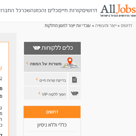
דרושים
קורות חיים
כלים והכוונה
שכר
כל החברו
דרושים
»
ייצור ותעשייה
» עובדי /ות ייצור למגוון מחלקות
משרות על המפה
ע
טיד
בדיקת קורות חיים
מי
הפוך ללקוח VIP
סו
טי
דרושים
מג
המ
כללי וללא ניסיון
כר
דר