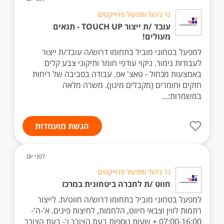
נר ניהול ותפעול פרוייקטים
עובד /ת ייצור TOUCH UP - תנאים
מעולים!
למפעל בטחוני מוביל בתחומו דרוש/ה עובד/ת ייצור
לעבודות גימור. ניקוי עודפי חומר ותיקוני צבע קלים
באמצעות מכחול - טאצ' אפ. עבודה בסביבה של ריחות
חזקים וחומרים (מקבלים מיגון). משרה מלאה
במשמרות:...
הגשת מועמדות
לפני יום
נר ניהול ותפעול פרוייקטים
חווט /ת לחברה ביטחונית במרכז
למפעל בטחוני מוביל בתחומו דרוש/ה חווט/ת. לייצור
רתמות לווין וצבאי חיווט, הלחמות, לחיצות פינים. א'-ה'-
07:00-16:00 + שעות נוספות בעת הצורך ו'- בעת הצורך