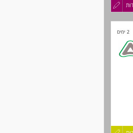
ות
עדכון
י
קורות
2 ימים
החיים
לפני
הייצור
שליחה
ים - חובה
ות
עדכון