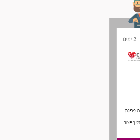
2 ימים
ה פריגת
ך ייצור