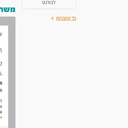
לבורנט
משרות
כל החברות
ה
ל
L
מ
סו
לב
ועו
אם
הב
אנ