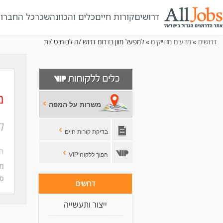
דרושים
קורות חיים
כלים והכוונה
שכר
כל החברו
דרושים
»
מדעים מדוייקים
» למפעל מזון בדרום דרוש /ה לבורנט /ית
מ
משרות על המפה
ל
בדיקת קורות חיים
ח
הפוך ללקוח VIP
מי
סו
דרושים
ייצור ותעשייה