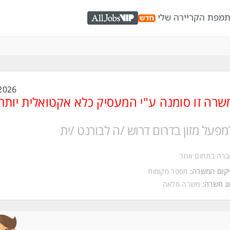
ת
מפת הקריירה שלי
AllJobs VIP
2026
שרה זו סומנה ע"י המעסיק כלא אקטואלית יותר
מפעל מזון בדרום דרוש /ה לבורנט /ית
ברה בתחום אחר
קום המשרה:
מספר מקומות
ג משרה:
משרה מלאה