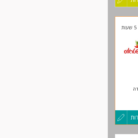
משרה
קורות
ת
החיים
לפני
שליחה
בודה
ות
עדכון
קורות