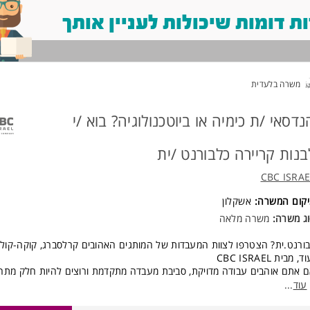
 דומות שיכולות לעניין אותך
משרה בלעדית
נדסאי /ת כימיה או ביוטכנולוגיה? בוא /י
בנות קריירה כלבורנט /ית
CBC ISRAE
יקום המשרה:
אשקלון
ג משרה:
משרה מלאה
ורנט.ית? הצטרפו לצוות המעבדות של המותגים האהובים קרלסברג, קוקה-קול
ד, מבית CBC ISRAEL
 אתם אוהבים עבודה מדויקת, סביבת מעבדה מתקדמת ורוצים להיות חלק מתהלי
ירה והמשקאות המובילים בישראל - זו ההזדמנות שלכם!
עוד
...
חנו מגייסים לבורנט.ית למעבדות שלנו באשקלון