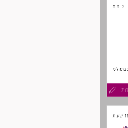
2 ימים
החיים
לפני
שליחה
 בתהליכי
ות
עדכון
קורות
החיים