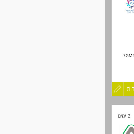
לפני
שליחה
ות
עדכון
קורות
2 ימים
החיים
חום
לפני