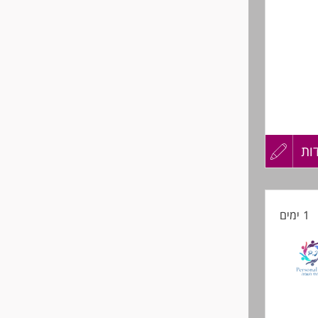
שליחה
ות
עדכון
קורות
1 ימים
החיים
לפני
שליחה