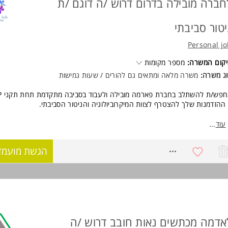
חברה מובילה בדרום דרוש /ה דוגם /ת
יטור סביבתי
Personal j
קום המשרה:
מספר מקומות
ג משרה:
משרה מלאה ומתאים גם להורים / שעות גמישות
פש/ת להשתלב בחברת פארמה מובילה ולעבוד בסביבה מתקדמת תחת תקני GMP?
 ההזדמנות שלך להצטרף לצוות המיקרוביולוגיה והניטור הסביבתי.
וע בדיקות ניטור סביבתי (EM) באזורי הייצור ובחדרים נקיים.
עוד
...
ודה במעבדת מיקרוביולוגיה ובסביבת ייצור סטרילית.
ווח ואישור תוצאות בהתאם לנהלים.
8772068
הגשת מועמד
כון נהלים ומסמכים מקצועיים בתחום הניטור הסביבתי.
ורבות בהסמכות מתקני ייצור.
קב וניתוח מגמות של תוצאות ניטור סביבתי.
ודה מדויקת בהתאם לנהלי GMP ולוחות זמנים.
ישות:
אר ראשון ומעלה בביולוגיה, ביולוגיה מולקולרית, מדעי החיים, ביוטכנולוגיה או ת
וונטי - יתרון.
אדמה מכתשים נאות חובב דרוש /ה
ולת קריאת נהלים באנגלית.