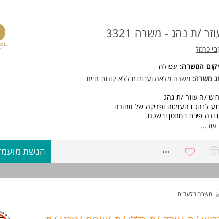
יכולת עבודה בצוות
נכונות ללמידה
מוסר עבודה גבוה.
רצינות. המשרה מיועדת לנשים ולגברים כאחד.
וזר /ת נהג - משרה 3321
ד משרות ומידע על BINSHTOK-שרותי יעוץ >
בי כרמל
יקום המשרה:
עפולה
ג משרה:
משרה מלאה ועבודות ללא קורות חיים
וש /ה עוזר /ת נהג
וע לנהג בהעמסה ופריקה של סחורה
ודה פיזית במחסן ובשטח.
עוד
...
ישות:
ונות לעבודה פיזית
8736630
הגשת מועמד
ריות ויכולת עבודה בצוות
ינות למשרה מלאה בשעות הבוקר.
שרה מיועדת לנשים ולגברים כאחד. המשרה מיועדת לנשים ולגברים כאחד.
וד משרות ומידע על יקבי כרמל >
משרה בלעדית