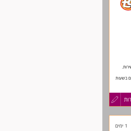
לפני
שליחה
רות.
ם בשעות
ות
עדכון
קורות
1 ימים
החיים