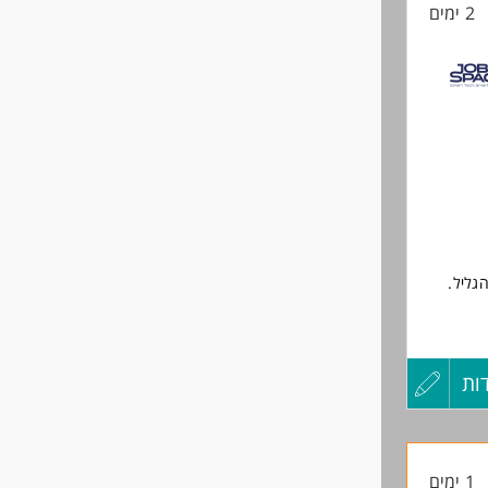
2 ימים
החיים
לפני
שליחה
ות
עדכון
קורות
1 ימים
החיים