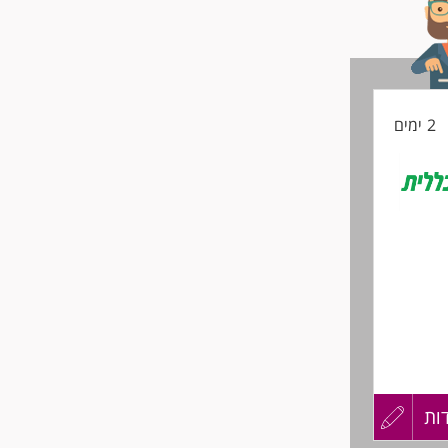
2 ימים
כו'
ות
עדכון