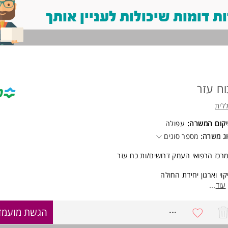
 דומות שיכולות לעניין אותך
וח עזר
לית
יקום המשרה:
עפולה
ג משרה:
מספר סוגים
רכז הרפואי העמק דרושים/ות כח עזר
קוי וארגון יחידת החולה
וע בטיפול בחולה (הלבשה, האכלה, רחצה וכו')
עוד
...
פול במלאי ותקינות ציוד במחלקה
צוע משימות במחלקה - הבאת ציוד ותרופות, העברת ציוד לתיקון, הזמנת כביסה ו
8050618
הגשת מועמד
וע בתחזוקה שוטפת וניקיון של מכשור רפואי וציוד מתכלה
ונות לעבוד בכלל המחלקות