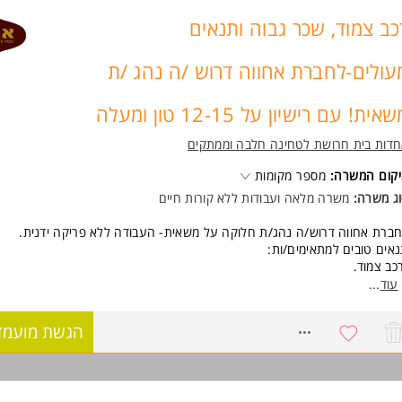
המשרה מיועדת לנשים ולגברים כאחד.
כב צמוד, שכר גבוה ותנאים
וד משרות ומידע על טי.סי. מערכות חשמל בע"מ >
עולים-לחברת אחווה דרוש /ה נהג /ת
אית! עם רישיון על 12-15 טון ומעלה
דות בית חרושת לטחינה חלבה וממתקים
קום המשרה:
מספר מקומות
ג משרה:
משרה מלאה ועבודות ללא קורות חיים
ברת אחווה דרוש/ה נהג/ת חלוקה על משאית- העבודה ללא פריקה ידנית.
אים טובים למתאימים/ות:
כב צמוד.
כר גבוה ומתגמל!
עוד
...
בודה מסודרת במקום איכותי.
ביבת עבודה נעימה ומשפחתית
8756651
הגשת מועמד
שב/ת שאת/ה מתאים/ה? הגש/י מועמדות עוד היום ונתאם פגישה!
ישות:
ון על 12-15 טון-חובה.
סיון של שנתיים על משאית.