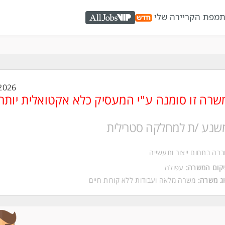
ת
מפת הקריירה שלי
AllJobs VIP
2026
שרה זו סומנה ע"י המעסיק כלא אקטואלית יותר
שנע /ת למחלקה סטרילית
רה בתחום ייצור ותעשייה
קום המשרה:
עפולה
ג משרה:
משרה מלאה
ו
עבודות ללא קורות חיים