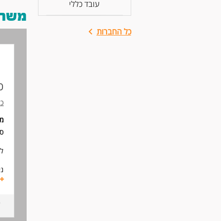
עובד כללי
משרות
כל החברות
כ
כל
מ
סו
למ
ני
סי
טי
בי
סי
נכ