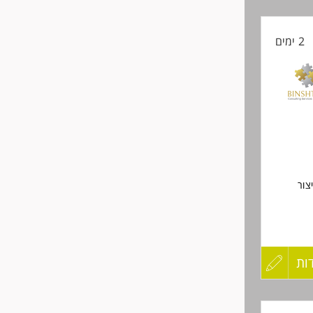
קורות
2 ימים
החיים
לפני
שליחה
ד.
צור
ות
עדכון
קורות