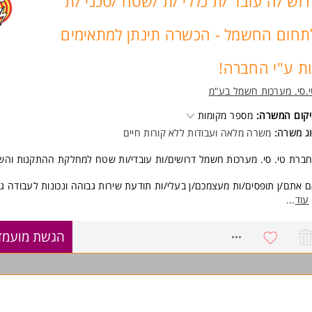
רוש /ה עובד /ת כללי /ת /שטח /טכני /ת
תחום החשמל - הכשרה תינתן למתאימים
ות ע"י החברה!
.סי. מערכות חשמל בע"מ
קום המשרה:
מספר מקומות
ג משרה:
משרה מלאה ועבודות ללא קורות חיים
ברת טי. סי. מערכות חשמל דרושים/ות עובדי/ות שטח למחלקת ההתקנות והשי
 אתם/ן תופסים/ות מעצמכם/ן בעלי/ות תודעת שירות גבוהה ונכונות לעבודה ג
יגות, אנחנו מחפשים אתכם/ן.
עוד
...
בודה מתאימה גם לחיילים/ות משוחררים/ות.
8676397
הגשת מועמד
ישות:
נכונות לעבודה בימים א'-ה' שעות יום ולילה, ימי שישי בשעות הבוקר.
יכולת הגעה עצמאית לגן נר (ליד עפולה).
ון נהיגה C1 - יתרון **לא מדובר במשרת נהג/ת**.
ניסיון בעבודה על כלי עבודה ידניים וחשמליים - יתרון.