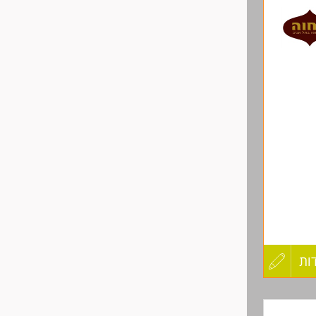
לפני
שליחה
ות
עדכון
קורות