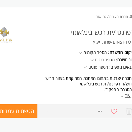
חברת השמה / כח אדם
פרנט /ית רכש בינלאומי
BINSHT-שרותי יעוץ
יקום המשרה:
מספר מקומות
ג משרה:
מספר סוגים
אים נוספים:
מספר סוגים
ברה יצרנית בתחום המתכת הממוקמת באזור חריש
וש/ה רפרנט/ית רכש בינלאומי
מסגרת התפקיד:
ריות מלאה על ניהול תהליכי רכש בינלאומי מספקים בחו"ל.
עוד
...
הול מו"מ והתקשרויות מול ספקים בינלאומיים.
פול מקצה לקצה בכל תהליכי היבוא והיצוא: שילוח, מכס, רגולציה ותיעוד.
הגשת מועמדות
8756535
ריות על הצד הלוגיסטי של ההזמנות - מעקב, תיאום ואספקה בזמן.
ודה שוטפת מול גורמי פנים ( הנדסה, כספים, מחסנים, תפעול) וגורמי חוץ (עמי
ס, משלחים).