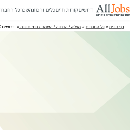
דרושים
קורות חיים
כלים והכוונה
שכר
כל החברו
דף הבית
»
כל החברות
»
מש"א / הדרכה / השמה / בתי תוכנה
» דרושים BINSHTOK-שרותי יעוץ