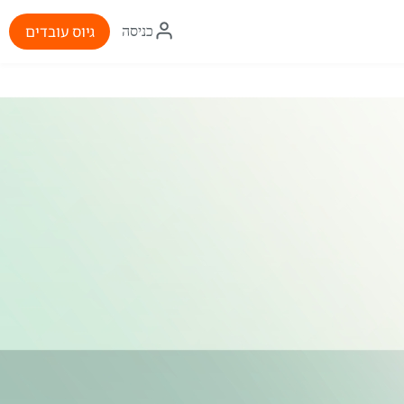
איקון
גיוס עובדים
כניסה
התחברות