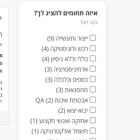
איזה תחומים להציג לך?
נקה הכל
ר
ייצור ותעשייה (9)
OK
רכש ולוגיסטיקה (4)
מ
כללי וללא ניסיון (4)
סו
אדמיניסטרציה (3)
תנ
כספים וכלכלה (3)
לח
מחסנאות (3)
דר
ב
אבטחת איכות QA (2)
אח
ני
יבוא יצוא (2)
טי
אח
אחזקה ואנשי מקצוע (1)
עב
חשמל ואלקטרוניקה (1)
מכ