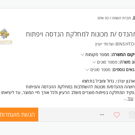
ישות:
סיון מוכח בגבייה - חובה.
חברת השמה / כח אדם
ריינטציה טובה למערכות ותוכנות מחשוב
רות ורקע עם חברות קבלניות - יתרון משמעותי
סי אנוש מעולים
הנדס /ת מכונות למחלקת הנדסה ויפתוח
רטיביות, מוסר עבודה גבוה ויכולת הנעה עצמית.
ר וארגון ודיוק ברמה גבוהה. המשרה מיועדת לנשים ולגברים כאחד.
BINSHT-שרותי יעוץ
יקום המשרה:
מספר מקומות
ג משרה:
מספר סוגים
אים נוספים:
מספר סוגים
רגון יצרני, גדול ומוביל בתחומו
רוש/ה מהנדס/ת מכונות להשתלבות במחלקת ההנדסה והפיתוח
קיד המחלקה בפיתוח מוצרים משלב הרעיון ולכל אורך חיי המוצר, עד ליציאתו
השוק
עוד
...
ומי אחריות:
בלת הפיתוח המכני של מערכות מולטי-דיסציפלינריות מורכבות.
הגשת מועמדות
8756751
גום מפרטי ודרישות הלקוח לדרישות טכניות לתכן המוצר.
צוע הנדסת מערכת.
תוח מוצרים משלב הרעיון ועד לייצור ולהטמעה.
דרת ארכיטקטורה מכנית, ממשקים, חומרים ופתרונות תכן.