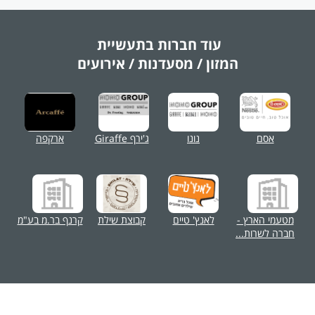
עוד חברות בתעשיית
המזון / מסעדנות / אירועים
אסם
נונו
ג'ירף Giraffe
ארקפה
מטעמי הארץ -
לאנץ' טיים
קבוצת שילת
קרנף בר.מ בע"מ
חברה לשרות...