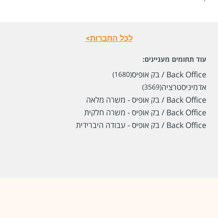
לכל החברות>
עוד תחומים מעניינים:
Back Office / בק אופיס
(1680)
אדמיניסטרציה
(3569)
Back Office / בק אופיס - משרה מלאה
Back Office / בק אופיס - משרה חלקית
Back Office / בק אופיס - עבודה היברידית
שכר
המעסיק לא סיפר לנו
סוג משרה
מתאים גם להורים / שעות גמישות,
משרה מלאה,
משרה חלקית
מיקום
באר שבע