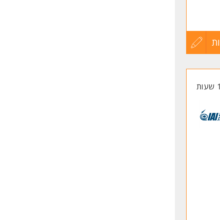
ת
עדכון
קורות
החיים
לפני
שליחה