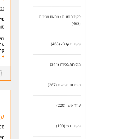
אנו
נכס
במש
תנא
פקיד הזמנות / מתאם מכירות
מי
תחי
(468)
סו
* ה
רוצ
פקידות קבלה
(468)
אנח
קבו
ע
תיא
מזכירות בכירה
(344)
קלי
מדי
מזכירות רפואית
(287)
חשב
ניה
כרט
סיד
עוזר אישי
(220)
משר
עו
דוח
מענ
פקיד רכש
(199)
CE
משרה מ
דרי
מי