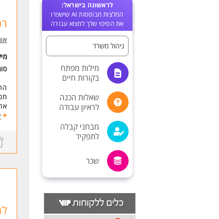
לראשונה בישראל:
המלצות מבוססות AI שישפרו
רכ
את הסיכוי שלך למצוא עבודה
אונ
ניהול משרד
מי
מילות מפתח
סו
בקורות חיים
התפ
שאלות הכנה
תכנ
אחר
לראיון עבודה
עיו
ע
אחר
מבחני קבלה
כספ
לתפקיד
טיפ
ריכ
שכר
טיפ
אחר
סיו
או 
נדר
למ
קיו
ביצ