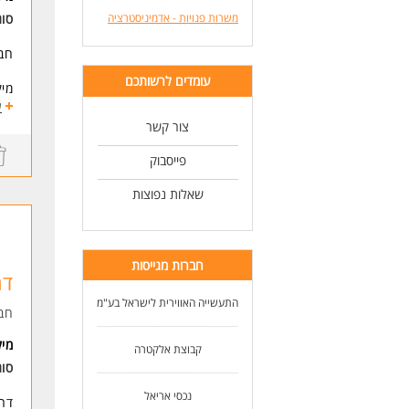
ניסיון של
משרות פנויות - אדמיניסטרציה
סו
יכו
יכו
חברה rvices
תוד
עומדים לרשותכם
יכו
מיק
מה 
ע
עוב
הי
צור קשר
או
לט
פייסבוק
ליד
המ
אלק
בח
שאלות נפוצות
הקר
הע
תפק
לעו
חברות מגייסות
דר
שכר
העב
התעשייה האווירית לישראל בע"מ
חב
מי
קבוצת אלקטרה
המו
סוג
נכסי אריאל
דרי
דרו