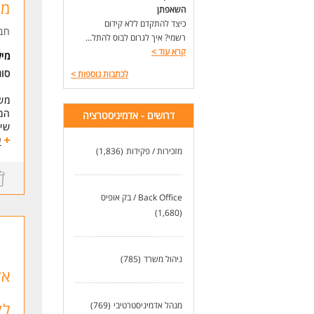
מי
* א
השאפתן
כיצד להתקדם ללא קידום
דרי
חב
רשמי? איך לגרום לבוס להתל...
* ע
קרא עוד
>
* א
מי
בע"
סו
לכתבות נוספות
>
* א
אצל
משר
ממו
הממ
דרושים - אדמיניסטרציה
שיר
עלי
ע
* א
מזכירות / פקידות
(1,836)
התפ
המש
ניה
והפ
מענ
* ד
תיא
Back Office / בק אופיס
* ת
עבו
(1,680)
* צ
סיו
* ה
* ה
דרי
אנו
ניהול משרד
(785)
לעו
שיר
אל
מסו
בעל
לק
מנהל אדמיניסטרטיבי
(769)
ניס