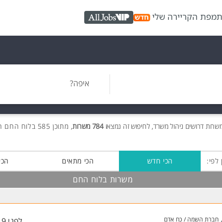
ת
מפת הקריירה שלי
AllJobs VIP
איפה?
משרות
דרושים
ניהול משרד, לחיפוש זה נמצאו
784 משרות
, מתוכן 585 בלוח החם חינם!
 לפי:
הכי חדש
הכי מתאים
הכי
משרות בלוח החם
חברת השמה / כח אדם
לפני 19 שעות