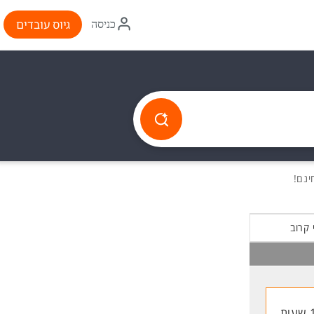
איקון
גיוס עובדים
כניסה
התחברות
 קרוב