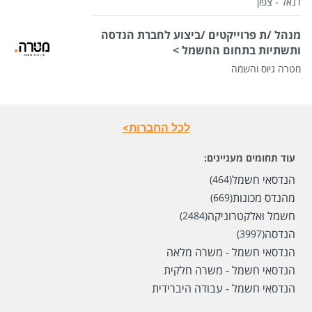
דנאל - צפון
מנהל /ת פרוייקטים /ביצוע לחברת הנדסה
ותשתיות בתחום החשמל >
מטרה גיוס והשמה
לכל החברות>
עוד תחומים מעניינים:
הנדסאי חשמל
(464)
שכר
המעסיק לא סיפר לנו
מהנדס מכונות
(669)
סוג משרה
בכירים,
משרה מלאה
חשמל ואלקטרוניקה
(2484)
הנדסה
(3997)
מיקום
חיפה,
נתניה,
ראשון לציון,
ירושלים,
באר שבע
הנדסאי חשמל - משרה מלאה
הנדסאי חשמל - משרה חלקית
לפני 6 ימים
הנדסאי חשמל - עבודה היברידית