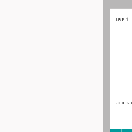
וד לצד
קורות
1 ימים
החיים
לפני
שליחה
שבונינו-