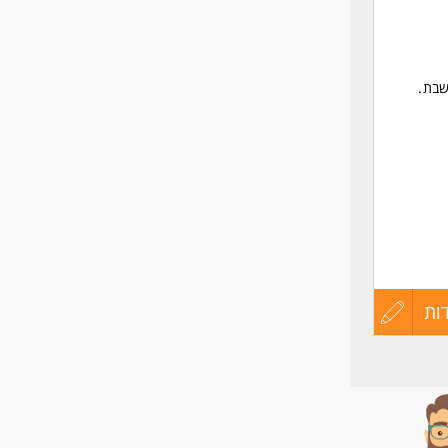
שבת.
ות
עדכון
קורות
החיים