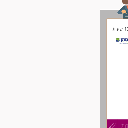
לפני
שליחה
ות
עדכון