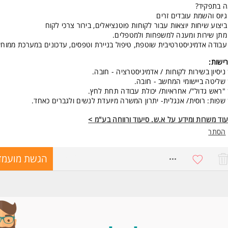
 בתפקיד?
גיוס והשמת עובדים זרים
ביצוע שיחות יוצאות עבור לקוחות פוטנציאלים, בירור צרכי לקוח
מתן שירות ומענה למשפחות ולמטפלים.
עבודה אדמיניסטרטיבית שוטפת, טיפול בניירת וטפסים, עדכונים במערכת ממוח
ישות:
ניסיון בשירות לקוחות / אדמיניסטרציה - חובה.
שליטה ביישומי המחשב - חובה.
"ראש גדול"/ אחראיות/ יכולת עבודה תחת לחץ.
שפות: רוסית/ אנגלית- יתרון המשרה מיועדת לנשים ולגברים כאחד.
וד משרות ומידע על א.ש. סיעוד ורווחה בע"מ >
הסתר
8635238
הגשת מועמד