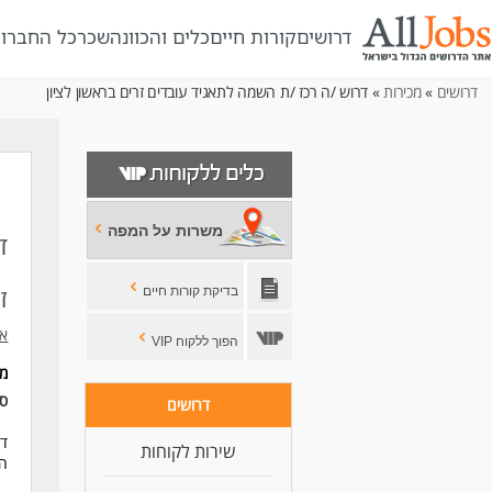
דרושים
קורות חיים
כלים והכוונה
שכר
כל החברו
דרושים
»
מכירות
» דרוש /ה רכז /ת השמה לתאגיד עובדים זרים בראשון לציון
משרות על המפה
ד
ז
בדיקת קורות חיים
א.
הפוך ללקוח VIP
מי
סו
דרושים
דר
שירות לקוחות
הי