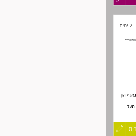
קורות
2 ימים
החיים
לפני
שליחה
אגף הון
קה מעל
וע בקרות
ות
עדכון