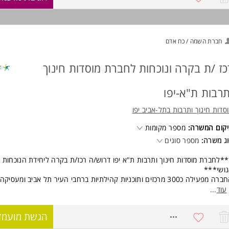
המשרה מיועדת לנשים ולגברים כאחד.
וד משרות ומידע על אביבי מטבחים >
חברת השמה / כח אדם
כז /ת בקרה ונוכחות לחברת מוסדות חינוך
תרבות ת"א-יפו
סדות חינוך ותרבות בתל-אביב יפו
קום המשרה:
מספר מקומות
ג משרה:
מספר סוגים
*לחברת מוסדות חינוך ותרבות ת"א יפו דרוש/ה רכז/ת בקרה ליחידת הנוכחות ב
ושי***
החברה מפעילה כ300 מרכזים ותוכניות קהילתיות ברחבי העיר תל אביב ומעסי
3 עובדים.
עוד
...
ידת הנוכחות בארגוננו מטפלת בניהול ותחזוקת מערכת הנוכחות הארגונית, ביצ
 נתוני נוכחות, לצד הדרכה הטמעה ומענה לעובדים ומנהלים.
8716627
הגשת מועמד
ומי אחריות: