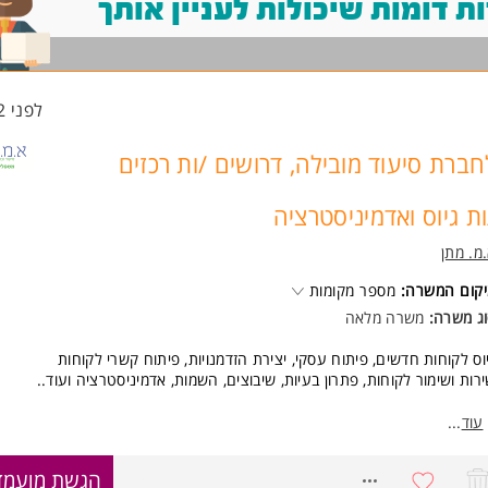
 דומות שיכולות לעניין אותך
לפני 12 שעות
חברת סיעוד מובילה, דרושים /ות רכזים
ות גיוס ואדמיניסטרציה
מ. מתן
קום המשרה:
מספר מקומות
ג משרה:
משרה מלאה
וס לקוחות חדשים, פיתוח עסקי, יצירת הזדמנויות, פיתוח קשרי לקוחות
רות ושימור לקוחות, פתרון בעיות, שיבוצים, השמות, אדמיניסטרציה ועוד..
רה בסביבת עבודה חמה ותומכת.
עוד
...
שרה ממוקמת לפי הסניפים הקרובים למגורים:
שון לציון, חולון,רחובות, רמלה, אשקלון
8758818
הגשת מועמד