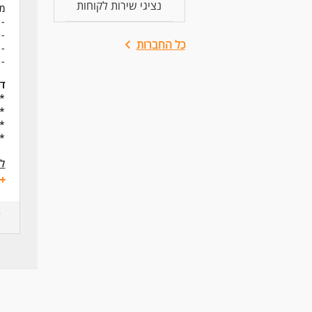
נציגי שירות לקוחות
מה
- 
- 
כל החברות
- 
- 
דר
* 
* 
* 
* 
לע