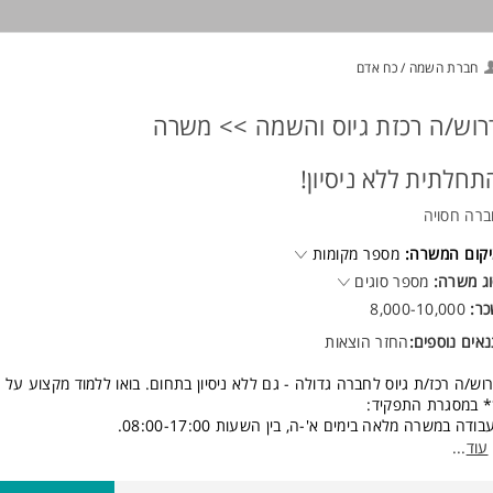
דמנות להשתלב בחברה גלובלית מובילה, ליהנות מהכשרה מקצועית מלאה ולעב
ות מקצועי ומנוסה.
אים מעולים ואפשרויות קידום למתאימים/ות.
חברת השמה / כח אדם
ישות:
גלית ברמה טובה - חובה
רוש/ה רכזת גיוס והשמה >> משרה
סיון בשירות לקוחות מתחום השילוח- יתרון משמעותי
סי אנוש מעולים
תחלתית ללא ניסיון!
דעת שירות גבוהה
ולת עבודה בצוות
רה חסויה
ולת עבודה תחת לחץ
סר עבודה גבוה המשרה מיועדת לנשים ולגברים כאחד.
קום המשרה:
מספר מקומות
ג משרה:
מספר סוגים
כר:
8,000-10,000
אים נוספים:
החזר הוצאות
וש/ה רכז/ת גיוס לחברה גדולה - גם ללא ניסיון בתחום. בואו ללמוד מקצוע על ח
 במסגרת התפקיד:
בודה במשרה מלאה בימים א'-ה, בין השעות 08:00-17:00.
בודה באווירה משפחתית וחמה, שכר מתגמל, תנאים טובים למתאימים /ות!
עוד
...
שכר מתגמל.
בונוסים גבוהים על השמות.