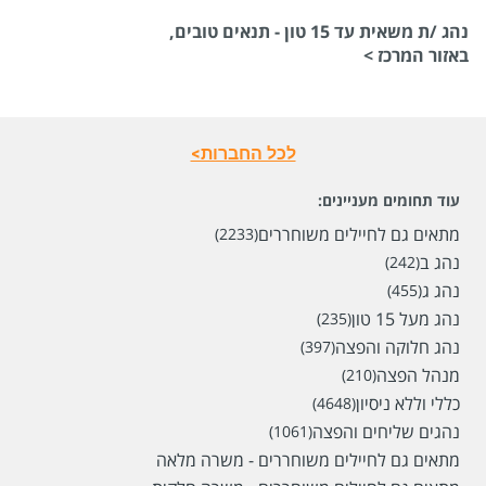
נהג /ת משאית עד 15 טון - תנאים טובים,
באזור המרכז >
שכר
המעסיק לא סיפר לנו
לכל החברות>
סוג משרה
משמרות,
משרה מלאה,
עבודות ללא קורות חיים,
עוד תחומים מעניינים:
משרה חלקית
מתאים גם לחיילים משוחררים
(2233)
מיקום
טירה,
כפר סבא,
שוהם,
ראש העין,
פתח תקווה
נהג ב
(242)
נהג ג
(455)
לפני 18 ימים
נהג מעל 15 טון
(235)
נהג חלוקה והפצה
(397)
מנהל הפצה
(210)
כללי וללא ניסיון
(4648)
נהגים שליחים והפצה
(1061)
מתאים גם לחיילים משוחררים - משרה מלאה