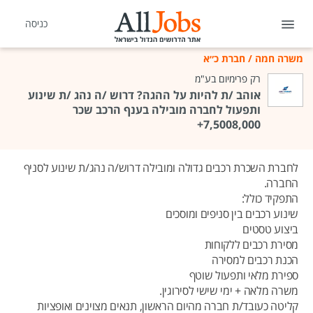
כניסה
משרה חמה
/
חברת כ״א
רק פרימיום בע"מ
אוהב /ת להיות על ההגה? דרוש /ה נהג /ת שינוע
ותפעול לחברה מובילה בענף הרכב שכר
7,5008,000+
לחברת השכרת רכבים גדולה ומובילה דרוש/ה נהג/ת שינוע לסניף
החברה.
התפקיד כולל:
שינוע רכבים בין סניפים ומוסכים
ביצוע טסטים
מסירת רכבים ללקוחות
הכנת רכבים למסירה
ספירת מלאי ותפעול שוטף
משרה מלאה + ימי שישי לסירוגין.
קליטה כעובד/ת חברה מהיום הראשון, תנאים מצוינים ואופציות