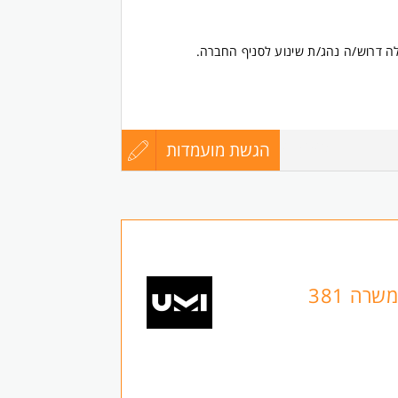
ה דרוש/ה נהג/ת שינוע לסניף החברה.
הגשת מועמדות
עדכון
8452867
, תנאים מצוינים ואופציות קידום משמעותיות.
קורות
החיים
ת לנשים ולגברים כאחד.
לפני
שרה 381
שליחה