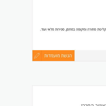
ות מהווה הסכמה לכך שחברת גוב ספייס בעמ
לרבות למטרת פנייה אליך בנוגע למשרות נוספות
ת פרטיך למעסיקים פוטנציאליים בעתיד. השימוש
יות באתר החברה ובה גם מידע על זכויותיך. ניתן
בשליחת תמחקו אותי או לפנות בכל שאלה או
ליטת סחורה ומיקומה במחסן, ספירות מלאי ועוד.
 שבמדיניות הפרטיות. המשרה מיועדת לנשים
הגשת מועמדות
עדכון
8222400
כאחד.
קורות
החיים
לפני
שליחה
יזור המרכז