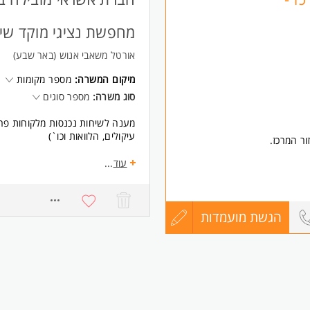
שליחה
.
מחפשת נציגי מוקד שיר
אורטל משאבי אנוש (באר שבע)
מיקום המשרה:
מספר מקומות
סוג משרה:
מספר סוגים
מענה לשיחות נכנסות מלקוחות פרטיי
עיקולים, הלוואות וכו`)
ור המרכז.
דרישות:
עוד
...
רצון ויכולת לתת שירות איכותי וסבל
- חוסן נפשי ומוטיבציה להמשיך ו
הגשת מועמדות
עדכון
- יכולת ביטוי טובה בשיחה ובכתב.
קורות
- נסיון קודם - יתרון המשרה מיועד
החיים