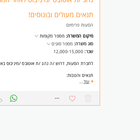
- חריצות וזריזות.
- זמינות מיידית. המשרה מיועדת לנשים ולגברים כאחד
תנאים מעולים ובונוסים!
הסעות פרימיום
מיקום המשרה:
מספר מקומות
סוג משרה:
מספר סוגים
שכר:
12,000-15,000
לחברת הסעות, דרוש /ה נהג /ת אוטובס /מיניבוס באז
תנאים והטבות:
היקף משרה מלאה/ חלקית / משמרות,
עוד
...
בימים א'-ו' באזור המרכז.
סביבת עבודה נעימה ומשפחתית.
8768536
בונוסים רבעוניים!
שכר התחלתי מ-14K.
דרישות:
* בעל /ת רישיון נהיגה D-D1-D2 - חובה.
* נכונות לעבוד באזור המרכז - חובה.
* בעל /ת ניסיון קודם - יתרון.
* המשרה מיועדת לנשים ולגברים כאחד.