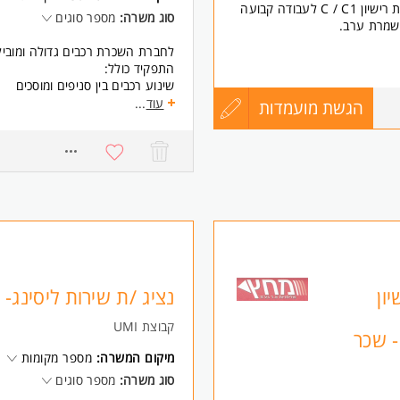
לחברה מובילה בתחומה, דרושים/ות נהגים/ות בעלי/ות רישיון C / C1 לעבודה קבועה
סוג משרה:
מספר סוגים
משמרת ערב.
לחברת השכרת רכבים גדולה ומוביל
התפקיד כולל:
שינוע רכבים בין סניפים ומוסכים
ביצוע טסטים
עוד
...
הגשת מועמדות
עדכון
874
מסירת רכבים ללקוחות
הכנת רכבים למסירה
קורות
ספירת מלאי ותפעול שוטף
משרה מלאה + ימי שישי לסירוגין.
החיים
קליטה כעובד/ת חברה מהיום הראשון
דרישות:
לפני
רישיון נהיגה בתוקף מעל שנה
יחסי אנוש מצוינים
זמינות למשרה מלאה המשרה מיועד
שליחה
ון
נציג /ת שירות ליסינג- מ
מובילה.
קבוצת UMI
- שכר
מיקום המשרה:
מספר מקומות
סוג משרה:
מספר סוגים