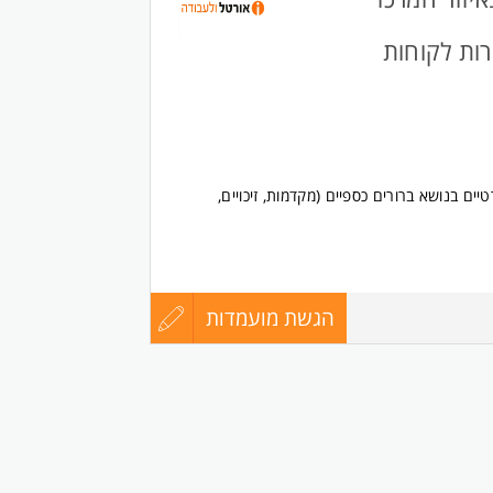
ות לקוחות
ם בנושא ברורים כספיים (מקדמות, זיכויים,
ני גם בתנאי עומס ולחץ.
הגשת מועמדות
עדכון
להתמקצע.
8771387
קורות
ת לנשים ולגברים כאחד.
החיים
לפני