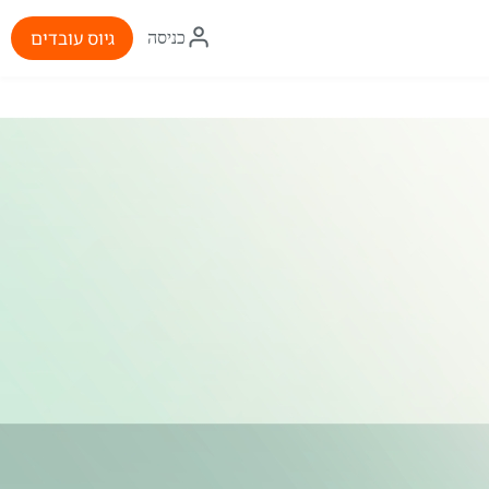
איקון
גיוס עובדים
כניסה
התחברות