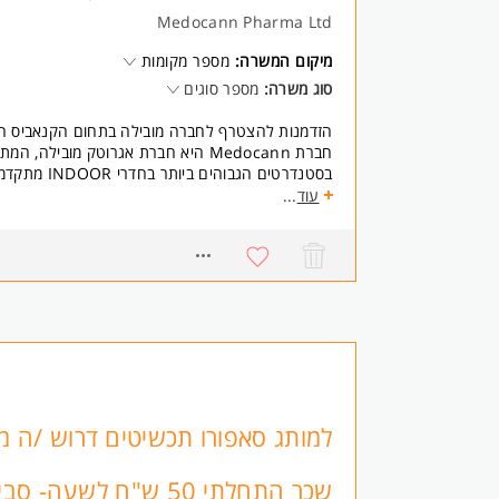
Medocann Pharma Ltd
מיקום המשרה:
מספר מקומות
סוג משרה:
מספר סוגים
הזדמנות להצטרף לחברה מובילה בתחום הקנאביס ה
חברת Medocann היא חברת אגרוטק מובילה
בסטנדרטים הגבוהים ביותר בחדרי INDOOR מתקדמים וטכנולוגיים.
אנחנו חברה משפחתית, חמה ומגובשת, ומציעים הזדמ
עוד
...
חקלאית-טכנולוגית ישראלית ולצמוח איתנו!
0397
אנחנו מתרחבים ומגייסים עובדי/ות גידול, עיבוד ותפ
1. מחלקת ריבוי וגידול: עבודה לאורך כל שלבי חיי הצ
וטיפוח הצמח וקציר.
2. מחלקת עיבוד (Post-Harvest): ט
שקילה ואריזה.
-תנאי המשרה והטבות:
*מיקום: השרון.
*היקף המשרה: מלאה + ימי ו' לסירוגין.
למותג סאפורו תכשיטים דרוש /ה מ
*מתאים גם לסטודנטים/ות! (אפשרות להתחייבות לכ-3 משמרות בשבוע).
*לחיילים משוחררים: המשרה מוכרת כעבודה מועדפת
שכר התחלתי 50 ש"ח לשעה- ס