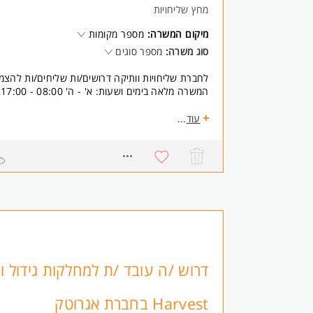
מחץ שליחויות
- המשרה מיועדת לנשים ולגברים כאחד.
מיקום המשרה:
מספר מקומות
סוג משרה:
מספר סוגים
לחברת שליחויות וותיקה דרושים/ות שליחים/ות להצמ
המשרה מלאה בימים ושעות: א' - ה' 08:00 - 17:00, אופציה לעבודה בשישי.
העבודה מתבצעת בכל אזור המרכז.
עוד
...
שכר גבוה + תנאים טובים + קטנוע צמוד!
8715943
לפרטים: 054-5428555 שמוליק
דרישות:
- רישיון קטנוע - חובה.
- ניסיון קודם - יתרון.
- המשרה מיועדת לנשים ולגברים כאחד.
Harvest בחברת אגרוטק