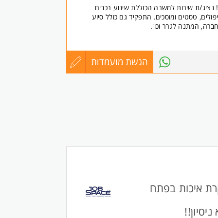
 נציג/ת שירות למשרה הכוללת שינוע רכבים
לים, טסטים ומוסכים. התפקיד גם כולל סיוע
ברה, המתנה לגרר וכו'.
 משמעותי).
הגשת מועמדות
עדכון
7833035
ם, ניראות מכובדת וייצוגית, שירותיות.
 תקווה
רה בחברה, הינך מאשר/ת כי המידע שתמסור/י,
קורות
רטיות למועמדים לעבודה, כפי שמפורטת באתר
החיים
כאחד.
לפני
שליחה
רת איכות בפתח
יסיון!!