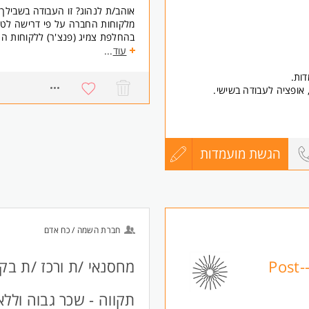
אוהב/ת לנהוג? זו העבודה בשבילך!
מלקוחות החברה על פי דרישה לטיפו
בהחלפת צמיג (פנצ'ר) ללקוחות הח
עוד
...
דרישות:
רישיון נהיגה מעל שנה (ידני- יתרון
דות.
נכונות למשרה מלאה, יחסי אנוש טובי
אזורים:לוד, באר שבע, אשדוד, פתח
בהגשת מועמדותך והליך המיון למש
ייאסף ויעובד בהתאם למדיניות הפ
החברה.
הגשת מועמדות
עדכון
* המשרה מיועדת לנשים ולגברים 
קורות
החיים
חברת השמה / כח אדם
לפני
דרוש /ה עובד /ת למחלקות גידול ו-Post-
מחסנאי /ת ורכז /ת בק
שליחה
תקווה - שכר גבוה וללא נ