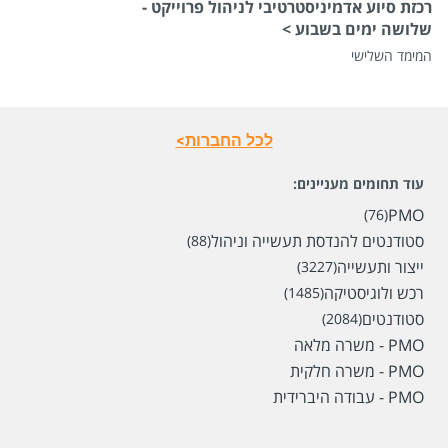
רכזת סיוע אדמיניסטרטיבי לניהול פרוייקט -
שלושה ימים בשבוע >
המימד השלישי
לכל החברות>
עוד תחומים מעניינים:
PMO
(76)
סטודנטים להנדסת תעשייה וניהול
(88)
שכר
המעסיק לא סיפר לנו
ייצור ותעשייה
(3227)
סוג משרה
אקדמאים ללא ניסיון,
משרה מלאה
רכש ולוגיסטיקה
(1485)
מיקום
פתח תקווה
סטודנטים
(2084)
PMO - משרה מלאה
PMO - משרה חלקית
לפני יומיים
PMO - עבודה היברידית