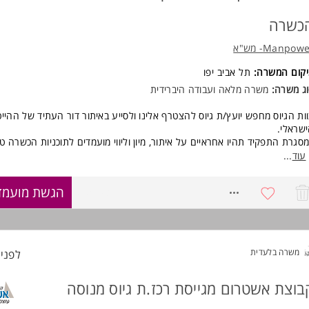
כשרה
Manpow- מש"א
יקום המשרה:
תל אביב יפו
ג משרה:
משרה מלאה ועבודה היברידית
ות הגיוס מחפש יועץ/ת גיוס להצטרף אלינו ולסייע באיתור דור העתיד של ההיי
שראלי.
סגרת התפקיד תהיו אחראיים על איתור, מיון וליווי מועמדים לתוכניות הכשרה טכ
חודיות, שבסיומן משתלבים הבוגרים בחברות המובילות במשק.
עוד
...
 כולל התפקיד?
8751037
הגשת מועמד
פרסום משרות ברשתות החברתיות ובערוצי גיוס מגוונים
איתור מועמדים באופן יזום בלינקדאין ובפלטפורמות נוספות
ביצוע ראיונות עומק והערכת התאמה לתוכניות ההכשרה
ליווי מועמדים לאורך תהליך המיון והקבלה
הכנה וליווי של מועמדים לקראת ראיונות HR
משרה בלעדית
לפני 3 שעו
השתתפות בירידי תעסוקה, כנסים ואירועי גיוס
עבודה מול ממשקים פנימיים והנעת מועמדים לאורך התהליך
בוצת אשטרום מגייסת רכז.ת גיוס מנוסה
ה כדאי להצטרף אלינו?