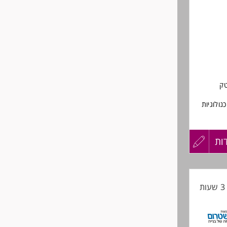
טק
נולוגיות
ות
עדכון
קורות
ת
החיים
לפני