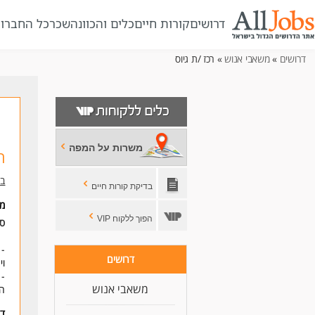
דרושים
קורות חיים
כלים והכוונה
שכר
כל החברו
דרושים
»
משאבי אנוש
» רכז /ת גיוס
משרות על המפה
ר
בי
בדיקת קורות חיים
מי
הפוך ללקוח VIP
סו
- 
דרושים
וי
- 
משאבי אנוש
הע
דר