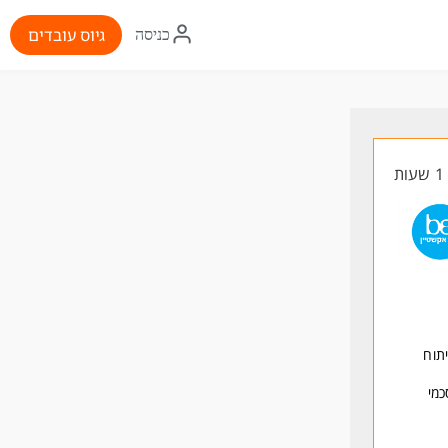
איקון
גיוס עובדים
כניסה
התחברות
ת
תוח
כמי