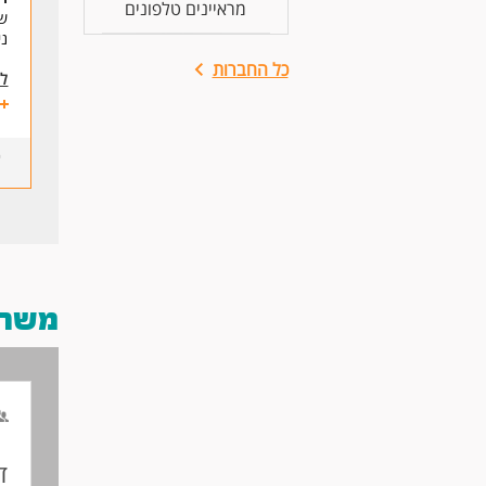
מראיינים טלפונים
של
ני
כל החברות
לע
משרות
ד