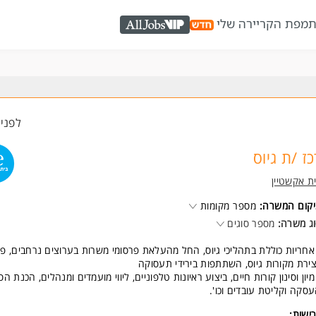
ת
מפת הקריירה שלי
AllJobs VIP
לפני 1 שעו
כז /ת גיוס
ת אקשטיין
קום המשרה:
מספר מקומות
ג משרה:
מספר סוגים
אחריות כוללת בתהליכי גיוס, החל מהעלאת פרסומי משרות בערוצים נרחבים, פי
צירת מקורות גיוס, השתתפות בירידי תעסוקה
מיון וסינון קורות חיים, ביצוע ראיונות טלפוניים, ליווי מועמדים ומנהלים, הכנת הס
סקה וקליטת עובדים וכו'.
ישות: