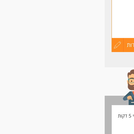
ות
עדכון
קורות
החיים
לפני
שליחה
ות