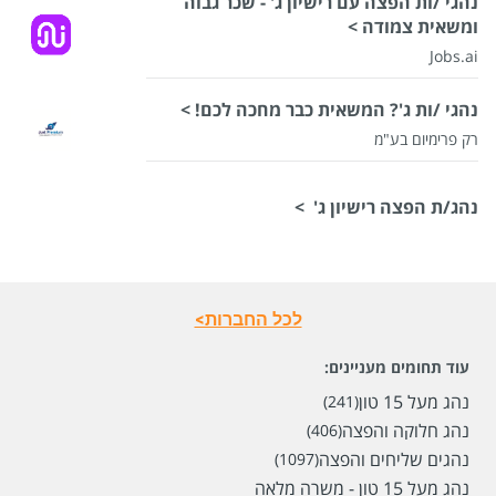
נהגי /ות הפצה עם רישיון ג' - שכר גבוה
ומשאית צמודה >
Jobs.ai
נהגי /ות ג'? המשאית כבר מחכה לכם! >
רק פרימיום בע"מ
נהג/ת הפצה רישיון ג' >
לכל החברות>
עוד תחומים מעניינים:
נהג מעל 15 טון
(241)
נהג חלוקה והפצה
(406)
נהגים שליחים והפצה
(1097)
נהג מעל 15 טון - משרה מלאה