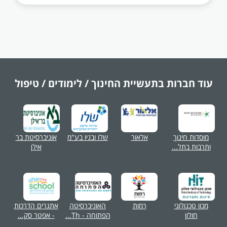
עוד חברות בתעשיית
החינוך / לימודים / טיפול
מוסדות חינוך
אלאור
שלו ובניו בע"מ
אוניברסיטת בר
ותרבות בתל...
אילן
מכון טכנולוגי
רמות
האוניברסיטה
אתגרים הדרכות
חולון
הפתוחה - Th...
- אפטר סק...