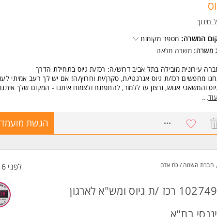
וס
יון בגיוס/ מכירות -יתרון משמעותי המשרה מיועדת לנשים ולגברים כאחד.
ל חינוך
ד משרות ומידע על סיאל גיוס והשמה >
קום המשרה:
מספר מקומות
ג משרה:
משרה מלאה
רה עירונית מובילה בתל אביב דרוש/ה: רכז/ת גיוס בתחילת הדרך
נו מחפשים רכז/ת גיוס אנרגטי/ת, סקרן/ית וחרוץ/ה! אם יש לך רעב אמיתי לעו
וס והמשאבי אנוש, ורצון עז ללמוד, להתפתח ולצמוח איתנו - המקום שלך איתנו.
וד
...
התפקיד כולל?
8744836
הגשת מועמדו
ול תהליכי גיוס מקצה לקצה: סינון קורות חיים, ביצוע ראיונות טלפוניים ופרונטלי
דה מול ממשקים: עבודה צמודה ושוטפת מול המנהלים המגייסים בארגון.
סינג ופרסום: כתיבה ופרסום של משרות במגוון פלטפורמות גיוס ורשתות דיגיטליו
חברת השמה / כח אדם
לפני 16 שעות
ום המשרה: תל אביב.
שות:
1027497 רכז /ת גיוס ומש"א לארגון
יון של חצי שנה עד שנה בעולמות הגיוס - חובה.
יון קודם מחברת השמה / חברת כוח אדם / מכוני אבחון - יתרון משמעותי מאוד!
ננסי בת"א
לת ארגון, סדר וניהול זמן ברמה גבוהה מאוד, תוך ירידה לפרטים ועבודה קפדנית