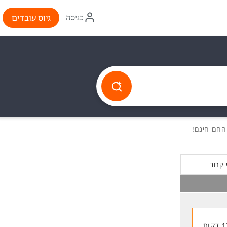
איקון
גיוס עובדים
כניסה
התחברות
 קרוב