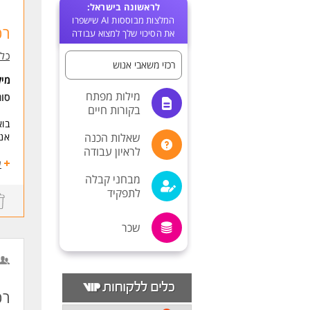
לראשונה בישראל:
המלצות מבוססות AI שישפרו
רכ
את הסיכוי שלך למצוא עבודה
כלל
רכזי משאבי אנוש
מי
מילות מפתח
סו
בקורות חיים
בוא
שאלות הכנה
אנח
לראיון עבודה
מה
ע
תנה
מבחני קבלה
תבצ
לתפקיד
תעב
תפת
שכר
תלו
כלל
מיו
דרי
רכ
מה