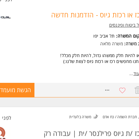
ז או רכזת גיוס - הזדמנות חדשה
 ביטוח ופיננסים
קום המשרה:
תל אביב יפו
ג משרה:
משרה מלאה
ו להיות חלק ממשהו גדול, להיות חלק מכלל!
נו מחפשים רכז או רכזת גיוס לצוות שלנו:)
 תעשו?
וד
...
לו את תהליך הגיוס מקצה לקצה
עו ראיונות טלפוניים וגם ראיונות פרונטליים
8710791
הגשת מועמדו
דו צמוד עם מנהלים מגייסים
חו ותנהלו מקורות גיוס, ותאתרו מועמדים בצורה יזומה
ו מועמדים משלב הגיוס ועד לחתימה על חוזה
 היא מעסיקה שתומכת בגיוון והכלה ומגייסת מועמדים ומועמדות מרקע שונה.
חברת השמה / כח אדם
משרה בלעדית
לפני 1 שעות
תר להגיד שהמשרה מיועדת לנשים, גברים וכל מי שביניהם:)
שות:
ז /ת גיוס פרילנסר /ית | עבודה רק
 אנחנו מחפשים?