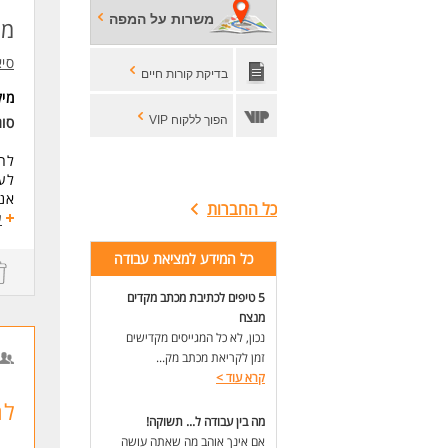
תוא
משרות על המפה
מה
ניס
יחס
סיא
אור
בדיקת קורות חיים
מי
**ה
הפוך ללקוח VIP
סוג
לא 
נמס
לחב
הפר
לעב
* ה
אנח
כל החברות
חזק
ע
לעו
שע
כל המידע למציאת עבודה
מוד
*הע
5 טיפים לכתיבת מכתב מקדים
מנצח
התפ
נכון, לא כל המגייסים מקדישים
אחר
זמן לקריאת מכתב מק...
ראי
קרא עוד
>
לח
**ת
מה בין עבודה ל... תשוקה!
דרי
אם אינך אוהב מה שאתה עושה