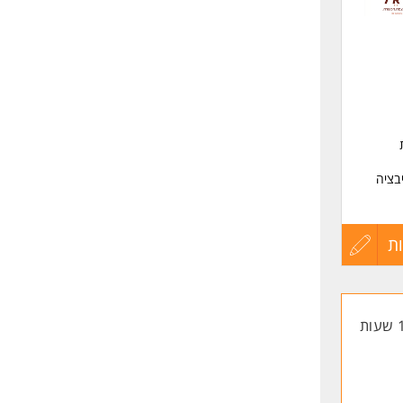
שליחה
 המידע
בו ולמי
ת
בציה
ת
עדכון
קורות
החיים
לפני