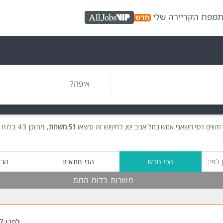
ת
מפת הקריירה שלי
AllJobs VIP
איפה?
רושים
רכזי משאבי אנוש בתל אביב יפו, לחיפוש זה נמצאו
51 משרות
, מתוכן 43 בלוח החם חינם!
 לפי:
הכי חדש
הכי מתאים
הכי
משרות בלוח החם
לפני 17 דקות