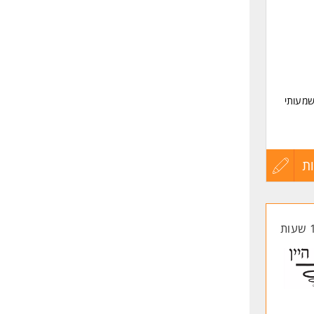
שמעותי
העסקה.
ול
ת
עדכון
קורות
החיים
לפני
שליחה