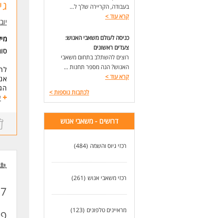
גי
ניס
בעבודה, הקריירה שלך ל...
קרא עוד
>
יוב
לעו
כניסה לעולם משאבי האנוש:
מי
צעדים ראשונים
סו
רוצים להשתלב בתחום משאבי
האנוש? הנה מספר תחנות ...
לחב
קרא עוד
>
אנח
הגי
לכתבות נוספות
>
ע
מה 
דרושים - משאבי אנוש
ניה
עבו
סור
רכזי גיוס והשמה
(484)
מיק
רכזי משאבי אנוש
(261)
דרי
ניס
ניס
מראיינים טלפונים
(123)
פי
יכו