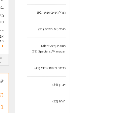
נהל
נקס
יכו
מנהל משאבי אנוש
(92)
יחס
מי
* ה
סו
לעו
מנהל גיוס והשמה
(91)
דרו
אם 
מהע
בתפ
Talent Acquisition
ע
בנו
(79)
Specialist/Manager
מנה
תחו
ניה
הדרכה ופיתוח ארגוני
(41)
אית
עבו
ליו
קלי
אבחון
(34)
טיפ
מח
עבו
רווחה
(32)
דרי
בע
תוא
ניס