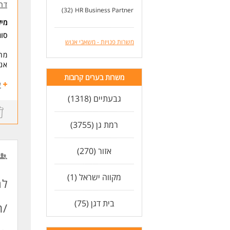
דרך
ניס
(32)
HR Business Partner
שלי
מי
ניס
סוג
זמי
משרות פנויות - משאבי אנוש
מחפ
לעו
אנח
משרות בערים קרובות
אם 
ע
בתה
גבעתיים (1318)
מה 
רמת גן (3755)
* א
* נ
אזור (270)
* ע
* ב
מקווה ישראל (1)
לח
מי
דרי
בית דגן (75)
/ת
* ה
לעו