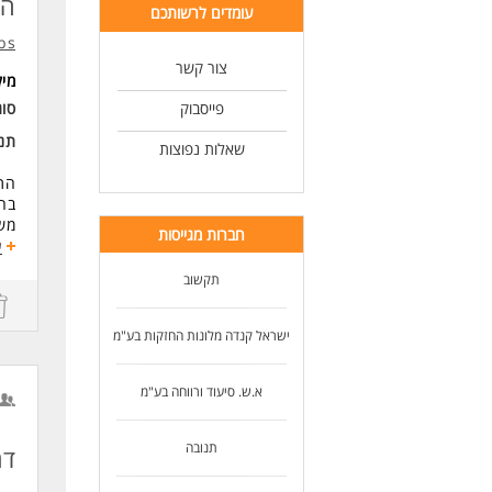
הא
עומדים לרשותכם
bs
צור קשר
מי
פייסבוק
סוג
תנא
שאלות נפוצות
התפ
בח
משרה
חברות מגייסות
שכר: 8,500 ש"ח + נסיעות 
ע
-ה
תקשוב
-יו
-סי
-הס
ישראל קנדה מלונות החזקות בע"מ
-נו
-ק
-מת
א.ש. סיעוד ורווחה בע"מ
-דמ
-ימ
תנובה
דר
-הב
-אפ