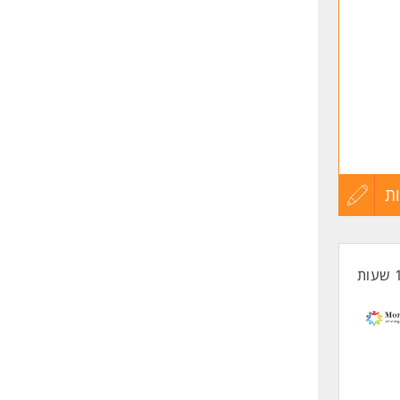
ותי
ת
עדכון
קורות
החיים
לפני
שליחה