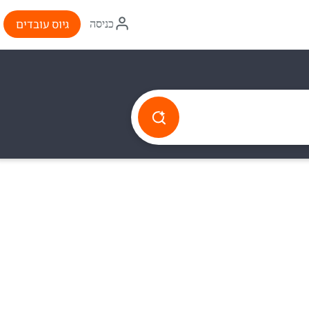
איקון
גיוס עובדים
כניסה
התחברות