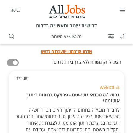
כניסה
דרושים
ייצור ותעשייה בדרום
נמצאו 676 משרות
שדרוג קו"ח
מנוי VIP
הכנה לראיון
הציגו לי רק משרות ללא צורך בקורות חיים
לפני דקה
WeldObot
דרוש /ה טכנאי /ת שטח - פרויקט בתחום ריתוך
אוטומטי
לחברה מובילה בתחום הריתוך האוטומטי דרוש/ה
טכנאי/ת שטח לפרויקט ארוך טווח תחומי אחריות: תפעול
ותמיכה במערכת ריתוך אוטומטית לצנרת גז. איתור
ותקלות בשטח ומתן פתרונות בזמן אמת. עבודה עם