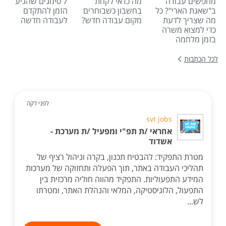
מחפשים עבודה
מה כדאי לקחת
7 סימנים שהגיע
ב"שאגת הארי"? כל
בחשבון כשבוחרים
הזמן להתקדם
מה שצריך לדעת
מקום עבודה חדש?
לעבודה חדשה
כדי למצוא משרה
בזמן מלחמה
לכל הכתבות
לפני דקה
svt jobs
אחראי /ת תפ"י ומפעיל /ת מערכת -
אשדוד
מטרת התפקיד: להבטיח תכנון, בקרה וניהול רציף של
תהליכי העבודה באתר, תוך הפעלה ותחזוקה של מערכות
המידע התפעוליות. התפקיד מהווה חוליה מרכזית בין
התפעול, הלוגיסטיקה, המלאי והנהלת האתר, ומטרתו
לש...