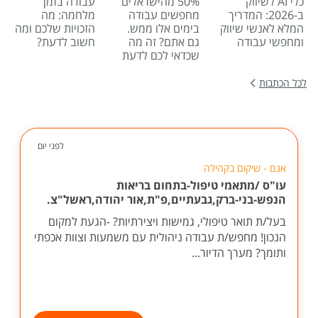
כלי AI לשיווק
50% מהישראלים
עבודה בזמן
ב-2026: המדריך
מחפשים עבודה
מלחמה: מה
המלא לאנשי שיווק
בימים אלו ממש.
הזכויות שלכם ומה
ומחפשי עבודה
גם אתם? זה מה
חשוב לדעת?
שכדאי לכם לדעת
לכל הכתבות
לפני יום
אגם - שיקום בקהילה
עו"ס /מתאמי טיפול-בתחום בריאות
הנפש-בני-ברק,גבעתיים,פ"ת,אור יהודה,ראשל"צ.
בעל/ת תואר טיפולי, גמישות ויצירתיות? -הגעת למקום
הנכון! מחפש/ת עבודה ניהולית עם משמעות וצוות אכפתי
ותומך? מערך הדיור...