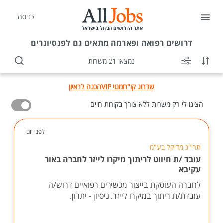
כניסה
דרושים
רפואה ופארמה מתאים גם לפנסיונרים
נמצאו 21 משרות
שדרוג קו"ח
מנוי VIP
הכנה לראיון
הציגו לי רק משרות ללא צורך בקורות חיים
לפני יום
תרי"ג מדיקל בע"מ
עובד /ת חיווט לריתוך מיקרו לייזר לחברה באור
עקיבא
לחברה העוסקת בייצור מכשירים רפואיים דרוש/ה
עובדת/ת ריתוך במיקרו לייזר. ניסיון - יתרון.