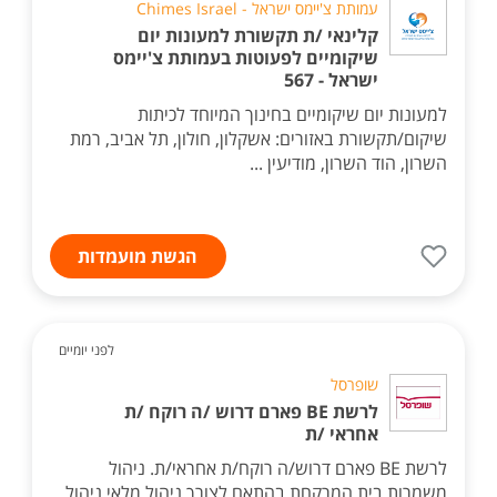
עמותת צ'יימס ישראל - Chimes Israel
קלינאי /ת תקשורת למעונות יום
שיקומיים לפעוטות בעמותת צ'יימס
ישראל - 567
למעונות יום שיקומיים בחינוך המיוחד לכיתות
שיקום/תקשורת באזורים: אשקלון, חולון, תל אביב, רמת
השרון, הוד השרון, מודיעין ...
הגשת מועמדות
לפני יומיים
שופרסל
לרשת BE פארם דרוש /ה רוקח /ת
אחראי /ת
לרשת BE פארם דרוש/ה רוקח/ת אחראי/ת. ניהול
משמרות בית המרקחת בהתאם לצורך ניהול מלאי ניהול