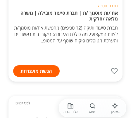
חברה חסויה
אח /ות מוסמך /ת | חברת סיעוד מובילה | משרה
מלאה /חלקית
חברת סיעוד ותיקה (12 סניפים) מחפשת אח/ות מוסמך/ת
לצוות המקצועי. מה כוללת העבודה: ביקורי בית ראשוניים
והערכת מטופלים פיקוח שוטף על המטופ...
הגשת מועמדות
לפני יומיים
בשבילך
חיפוש
כל החברות
אסותא מרכזים רפואיים
אסותא עכו מגייסת דימותן /ית למכון
ממוגרפיה!