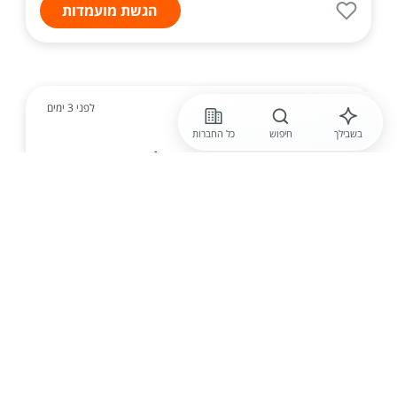
הגשת מועמדות
לפני 3 ימים
בשבילך
חיפוש
כל החברות
נקסט לידר - Next Leader
דרוש /ה מנהל /ת סחר לחברת מזון
מובילה בצפון
חברת מזון בצמיחה מחפשת מנהל /ת סחר מנוסה
להובלת הפעילות המסחרית מול רשתות השיווק וחברות
מובילות במשק. הזדמנות מעולה להצטרף לארגון מצליח,
להוביל תהליכים משמעותיים ולהשפיע ישירות על
התוצאות הע...
הגשת מועמדות