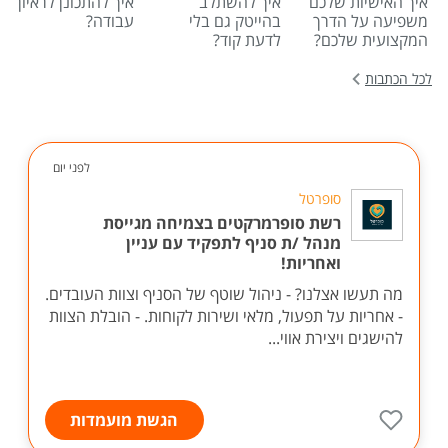
איך האישיות שלכם
איך להשתלב
איך להתכונן לראיון
משפיעה על הדרך
בהייטק גם בלי
עבודה?
המקצועית שלכם?
לדעת קוד?
לכל הכתבות
לפני יום
סופרטל
רשת סופרמרקטים בצמיחה מגייסת
מנהל /ת סניף לתפקיד עם עניין
ואחריות!
מה תעשו אצלנו? - ניהול שוטף של הסניף וצוות העובדים.
- אחריות על תפעול, מלאי ושירות לקוחות. - הובלת הצוות
להישגים ויצירת אווי...
הגשת מועמדות