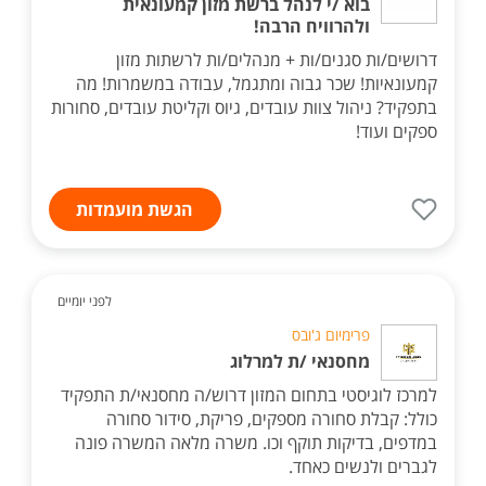
בוא /י לנהל ברשת מזון קמעונאית
ולהרוויח הרבה!
דרושים/ות סגנים/ות + מנהלים/ות לרשתות מזון
קמעונאיות! שכר גבוה ומתגמל, עבודה במשמרות! מה
בתפקיד? ניהול צוות עובדים, גיוס וקליטת עובדים, סחורות
ספקים ועוד!
הגשת מועמדות
לפני יומיים
פרימיום ג'ובס
מחסנאי /ת למרלוג
למרכז לוגיסטי בתחום המזון דרוש/ה מחסנאי/ת התפקיד
כולל: קבלת סחורה מספקים, פריקת, סידור סחורה
במדפים, בדיקות תוקף וכו. משרה מלאה המשרה פונה
לגברים ולנשים כאחד.