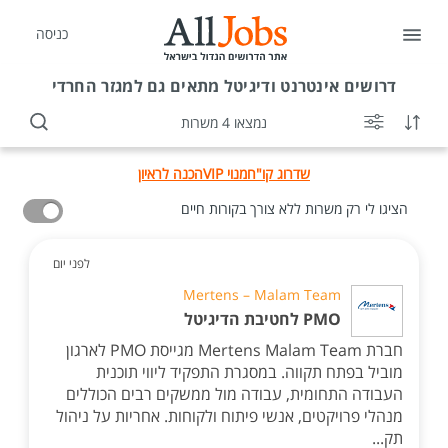
כניסה
דרושים
אינטרנט ודיגיטל מתאים גם למגזר החרדי
נמצאו 4 משרות
שדרוג קו"ח
מנוי VIP
הכנה לראיון
הציגו לי רק משרות ללא צורך בקורות חיים
לפני יום
Mertens – Malam Team
PMO לחטיבת הדיגיטל
חברת Mertens Malam Team מגייסת PMO לארגון
מוביל בפתח תקווה. במסגרת התפקיד ליווי תוכנית
העבודה התחומית, עבודה מול ממשקים רבים הכוללים
מנהלי פרויקטים, אנשי פיתוח ולקוחות. אחריות על ניהול
תק...