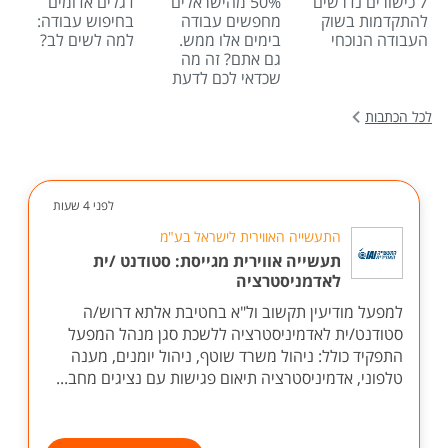
7 כישורים נדרשים
50% מהישראלים
דגלים אדומים
להתקדמות בשוק
מחפשים עבודה
בחיפוש עבודה:
העבודה הנוכחי
בימים אלו ממש.
למה לשים לב?
גם אתם? זה מה
שכדאי לכם לדעת
לכל הכתבות
לפני 4 שעות
התעשייה האווירית לישראל בע"מ
תעשייה אווירית מגייסת: סטודנט /ית
לאדמניסטרציה
למפעל מודיעין תקשוב ול"א בחטיבת אלתא דרוש/ה
סטודנט/ית לאדמיניסטרציה ללשכת סגן מנהל המפעל
התפקיד כולל: ניהול משרד שוטף, ניהול יומנים, מענה
טלפוני, אדמיניסטרציה תיאום פגישות עם נציגים מחב...