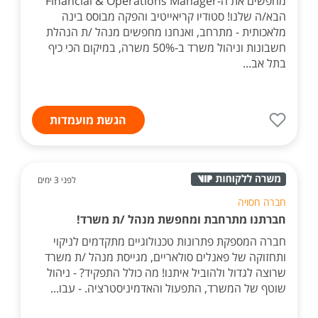
מחפשים את ה-Financial & Operations Manager
הבא/ה שלנו! סטודיו קריאייטיב והפקה מבוסס בינה
מלאכותית - מתרחב, ואנחנו מחפשים מנהל /ת הנהלת
חשבונות וניהול משרד ב-50% משרה, במיקום הכי כיף
בתל אב...
הגשת מועמדות
לפני 3 ימים
חברה חסויה
חברתנו מתרחבת ומחפשת מנהל /ת משרד!
חברה המספקת פתרונות טכנולוגיים מתקדמים לניקוי
ותחזוקה של פאנלים סולאריים, מגייסת מנהל /ת משרד
שרוצה לגדול ולהוביל איתנו! מה כולל התפקיד? - ניהול
שוטף של המשרד, התפעול והאדמיניסטרציה. - עבו...