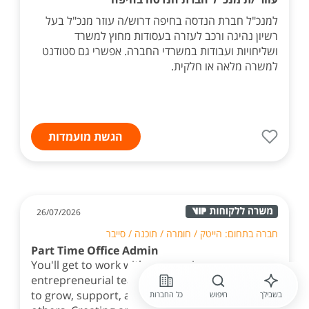
למנכ"ל חברת הנדסה בחיפה דרוש/ה עוזר מנכ"ל בעל
רשיון נהיגה ורכב לעזרה בעסודות מחוץ למשרד
ושליחויות ועבודות במשרדי החברה. אפשרי גם סטודנט
למשרה מלאה או חלקית.
הגשת מועמדות
26/07/2026
חברה בתחום: הייטק / חומרה / תוכנה / סייבר
Part Time Office Admin
You'll get to work with an amazing
entrepreneurial team that is driven by a desire
to grow, support, and encourage growth in
בשבילך
חיפוש
כל החברות