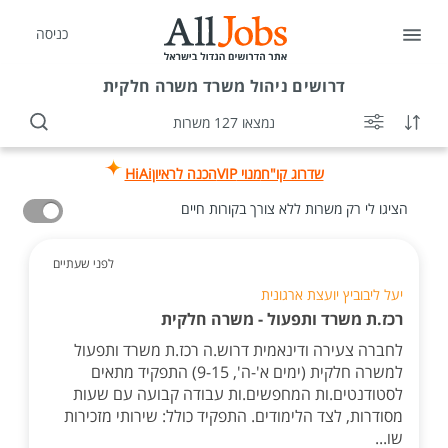
כניסה
דרושים
ניהול משרד משרה חלקית
נמצאו 127 משרות
שדרוג קו"ח
מנוי VIP
הכנה לראיון
HiAi
הציגו לי רק משרות ללא צורך בקורות חיים
לפני שעתיים
יעל ליבוביץ יועצת ארגונית
רכז.ת משרד ותפעול - משרה חלקית
לחברה צעירה ודינאמית דרוש.ה רכז.ת משרד ותפעול
למשרה חלקית (ימים א'-ה', 9-15) התפקיד מתאים
לסטודנטים.ות המחפשים.ות עבודה קבועה עם שעות
מסודרות, לצד הלימודים. התפקיד כולל: שירותי מזכירות
שו...