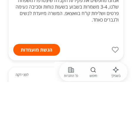
אנחנו מחפשים את פקיד/ת הקבלה שיצטרפו למשפחה
שלנו, 3-4 משמרות בשבוע בשעות נוחות וסביבה נעימה
פרטים ושליחת קו"ח בוואצאפ. המשרה מיועדת לנשים
ולגברים כאחד.
הגשת מועמדות
לפני דקה
בשבילך
חיפוש
כל החברות
חברה חסויה
רפרנט.ית רכש בארגון רפואי בנתניה, 9K
הזדמנות מדהימה להצטרף ולהתברג בארגון גדול ומוביל
בתחום הרפואי. 8 שעות עבודה ביום, סיבוס, קרן
השתלמות מהיום הראשון, מתנות בחגים, ועוד! מה כולל
התפקיד? - ביצוע הזמנות רכש ומעקב אחר אספקות -
עב...