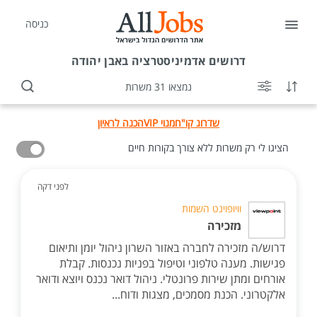
כניסה
דרושים
אדמיניסטרציה באבן יהודה
נמצאו 31 משרות
שדרוג קו"ח
מנוי VIP
הכנה לראיון
הציגו לי רק משרות ללא צורך בקורות חיים
לפני דקה
וויופוינט השמות
מזכירה
דרוש/ה מזכירה לחברה באזור השרון ניהול יומן ותיאום
פגישות. מענה טלפוני וטיפול בפניות נכנסות. קבלת
אורחים ומתן שירות פרונטלי. ניהול דואר נכנס ויוצא ודואר
אלקטרוני. הכנת מסמכים, מצגות ודוח...