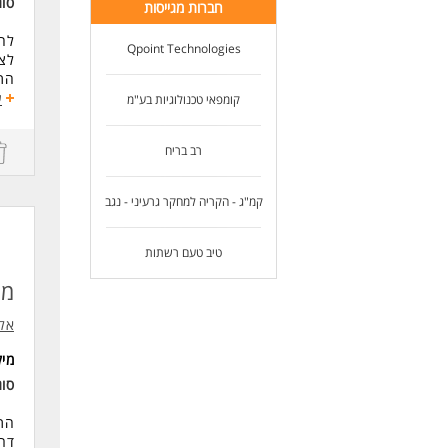
סו
חברות מגייסות
לחב
Qpoint Technologies
לצו
התפ
מק
ע
קומפאי טכנולוגיות בע"מ
משר
רב בריח
דרי
לפחות 3 שנות סיו
קמ"ג - הקריה למחקר גרעיני - נגב
ניסיו
תוא
ניס
טיב טעם רשתות
הבנ
לנש
מנ
אל
מי
סו
התפ
דרי