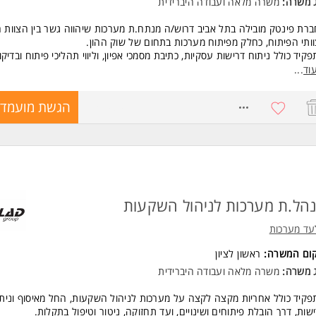
ג משרה:
משרה מלאה
ו
עבודה היברידית
רת פינטק מובילה בתל אביב דרוש/ה מנתח.ת מערכות שיהווה גשר בין הצוות 
ותי הפיתוח, כחלק מפיתוח מערכות בתחום של שוק ההון.
קיד כולל ניתוח דרישות עסקיות, כתיבת מסמכי אפיון, וליווי תהליכי פיתוח ובדיקו
צה לקצה.
וד
...
ה היברידית. יומיים בשבוע במשרד
8751030
הגשת מועמדו
שות:
ן בניתוח מערכות בתחום הפיננסי
ן בעבודה עם salesforce - יתרון
ר ראשון במערכות מידע / הנדסה / כלכלה / תחום רלוונטי אחר
יון בכתיבת מסמכי אפיון פונקציונליים וטכניים
ה תהליכית מעמיקה ויכולת ניתוח של תהליכים עסקיים מורכבים המשרה מיועד
ים ולגברים כאחד.
הל.ת מערכות לניהול השקעות
עד מערכות
קום המשרה:
ראשון לציון
ג משרה:
משרה מלאה
ו
עבודה היברידית
קיד כולל אחריות מקצה לקצה על מערכות לניהול השקעות, החל מאיסוף ונית
שות, דרך הובלת פיתוחים ושינויים, ועד תחזוקה, ניטור וטיפול בתקלות.