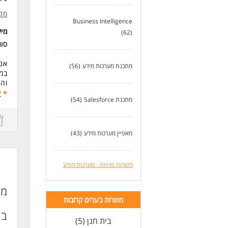
אסר
היכ
מל
Business Intelligence
היכ
מי
יכו
(62)
מנה
סו
ראי
סדר
אנח
מתכנת מערכות מידע
(56)
* ה
במס
וה
לעו
ע
מתכנת Salesforce
(54)
לצו
עבו
העס
ממש
מאפיין מערכות מידע
(43)
משר
דרי
משרות פנויות - מערכות מידע
- לפחות 6 שנו
-הי
כספ
מנ
- נ
משרות בערים קרובות
עלי
בר
- נ
בית חנן (5)
ותר