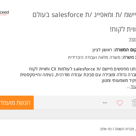
מיישמ /ת ומאפיינ /ת salesforce בעולם
וית לקוח!
סיד
קום המשרה:
ראשון לציון
ג משרה:
משרה מלאה
ו
עבודה היברידית
מחפשים מיישם /ת salesforce לעולמות CX וחוויית לקוח
רה גדולה ומובילה עם סביבת עבודה מודרנית, נעימה והייטקיסטית
יד משמעותי ומגוון.
קיד כולל:
וד
...
יות מלאה על ניתוח תהליכים עסקיים ואפיון פתרונות טכנולוגיים בעולם חוויית
(CX), כולל הובלת תהליכים חוצי ארגון, יישום הפתרונות במערכת, עבודה מול ממש
8748402
הגשת מועמדו
ונים וניהול אינטגרציה בין מערכות.
 יראה היום שלך?
וח, אפיון ויישום פתרונות במערכת salesforce
ון ואפיון ממשקים ואינטגרציות בין מערכות
בת מסמכי אפיון פונקציונליים וטכניים ברמת Detail Design
חברת השמה / כח אדם
דה שוטפת מול צוותי פיתוח, תשתיות, אבטחת מידע וספקים חיצוניים