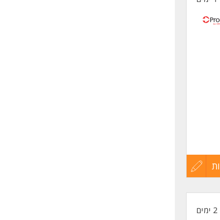
 הלקוח
קים
ת
עדכון
קורות
2 ימים
החיים