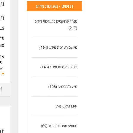
מש
מה
דרושים - מערכות מידע
ניס
הבנ
מו
ניסי
מנהל פרויקטים במערכות מידע
ניסיון
או
(217)
ניס
ניס
מי
ידע
סו
יכו
מיישם מערכות מידע
(164)
לנש
אחר
נית
לעו
ניתוח מערכות מידע
(146)
אפי
ניהול והטמעת
ע
כתי
ומצ
מיישם/מטמיע
(106)
בדי
עבו
עבו
(74)
CRM ERP
אחר
דרי
השכ
מטמיע מערכות מידע
(69)
ניסיון ש
nt