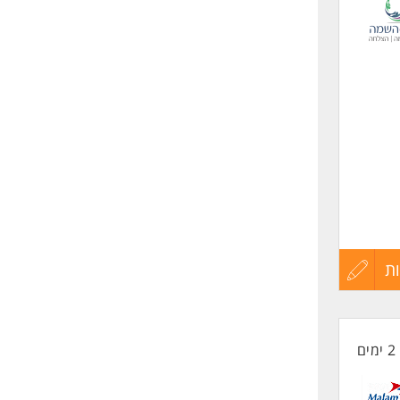
לפני
שליחה
מיועדת
ורים
ת
עדכון
ירים
קורות
2 ימים
החיים
לפני