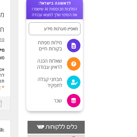
לראשונה בישראל:
המלצות מבוססות AI שישפרו
את הסיכוי שלך למצוא עבודה
חו
מאפיין מערכות מידע
פרו
מילות מפתח
בקורות חיים
מי
סו
שאלות הכנה
לראיון עבודה
אנחנו 
לחב
מבחני קבלה
תפק
לתפקיד
התפ
ע
אחר
שכר
מגו
איך
נית
תכנ
כתי
עבו