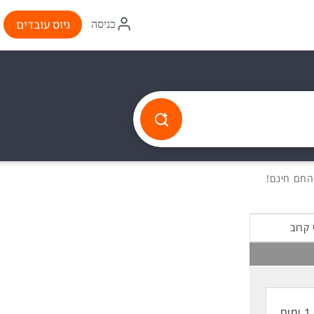
איקון
גיוס עובדים
כניסה
התחברות
 קרוב
1 ימים