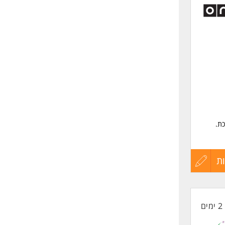
לפני
שליחה
כת.
ת
עדכון
ת
קורות
2 ימים
החיים
- יתרון