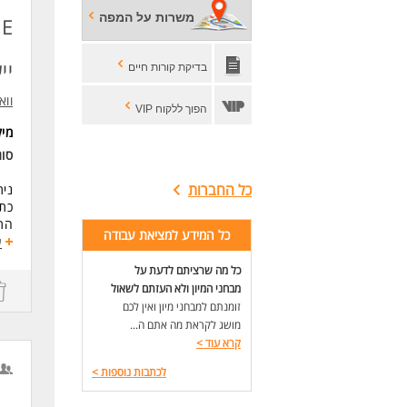
ניה
משרות על המפה
עבו
ליו
יי
בדיקת קורות חיים
דרי
ניסיון של 
ווא
הבנ
הפוך ללקוח VIP
ניס
מי
ניסיון בע
סו
ידע בסי
ניסי
כל החברות
נית
ניסי
כתי
אנג
התא
המש
כל המידע למציאת עבודה
גיב
ע
פיק
לעו
כל מה שרציתם לדעת על
ייע
מבחני המיון ולא העזתם לשאול
עבו
זומנתם למבחני מיון ואין לכם
מושג לקראת מה אתם ה...
נוס
קרא עוד
>
דרי
לכתבות נוספות
>
ניסיון של 6 שנים
לפח