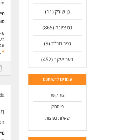
am
- ת
ולג
גן שורק (11)
מי
סו
לעו
נס ציונה (865)
איס
בעו
כפר חב''ד (9)
עבוד
עבו
ע
אתג
באר יעקב (452)
דרי
ניסיון ש
עומדים לרשותכם
ניס
תוא
ניס
צור קשר
יכו
לנש
פייסבוק
מנ
לעוד 
שאלות נפוצות
חב
מי