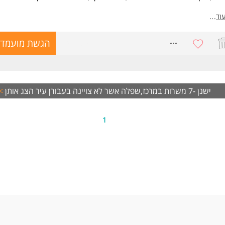
כולל התפקיד?
וד
...
לת מחזור החיים המלא של מערכות לניהול השקעות
ון תהליכים ופתרונות טכנולוגיים בתחום הפיננסי
8746239
הגשת מועמדו
לת פיתוחים, ממשקים ותהליכי API
ול שינויים, תחזוקה, ניטור וטיפול בתקלות
דה מטריציונית מול צוותי פיתוח, גורמים עסקיים ושותפים טכנולוגיים
שות:
 בפיתוח, ניתוח או ניהול מערכות פיננסיות
ישנן -7 משרות במרכז,שפלה אשר לא צויינה בעבורן עיר
הצג אותן
>
יון משמעותי במערכות מתחומי ההשקעות והאשראי
יון בכתיבת אפיונים ובהובלת פתרונות מקצה לקצה
 טכנולוגית עמוקה בממשקים, APIs וניטור מערכות
1
לת הובלה והנעה בסביבה מטריציונית
לה רלוונטית במדעי המחשב, מערכות מידע או הנדסת תעשייה וניהול המשרה 
ים ולגברים כאחד.
ד משרות ומידע על אלעד מערכות >