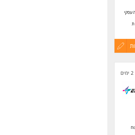
העסקי
ת
ת
עדכון
קורות
2 ימים
החיים
ת
לפני
שליחה
וח