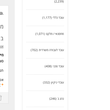
(2,239)
מה 
עוב
שכ
עובד כללי
(1,177)
מע
מח
איר
מתנ
מחסנאי / מלקט
(1,071)
אופ
בו
כני
אור
דרי
עובד לעבודה משרדית
(702)
ניס
מי
אנג
סוג
עובד טכני
(408)
חבר
אם 
עובדי ניקיון
(332)
והכ
ע
במ
אית
נהג ב
(246)
ביצ
ליו