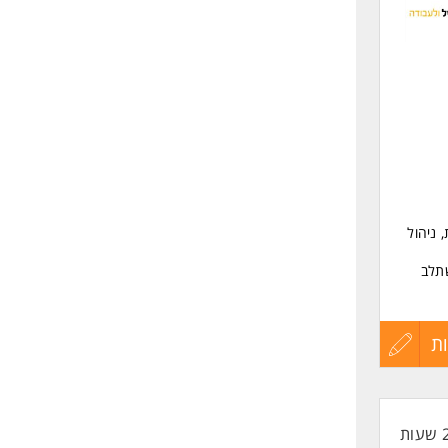
לפני
שליחה
רה
 ניהול
שתלב
ת
עדכון
קורות
החיים