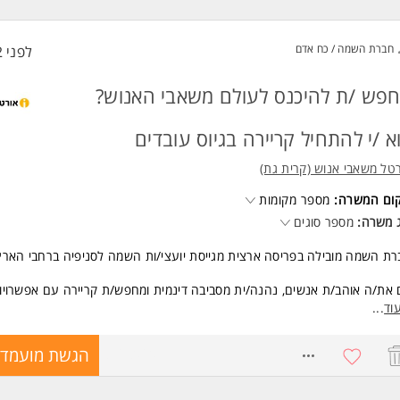
תקבלו אצלנו?
די/ות חברה מהיום הראשון
חברת השמה / כח אדם
לפני 2 שעות
ר מתגמל
רך הסעות
פש /ת להיכנס לעולם משאבי האנוש?
ועי רווחה וגיבוש
ות בחגים וימי הולדת
ציות קידום והתפתחות
א /י להתחיל קריירה בגיוס עובדים
סה לחברה מובילה ויציבה
טל משאבי אנוש (קרית גת)
שות:
יון בתפקיד אדמיניסטרטיבי - חובה
קום המשרה:
מספר מקומות
לית ברמה טובה - חובה המשרה מיועדת לנשים ולגברים כאחד.
 משרה:
מספר סוגים
ת השמה מובילה בפריסה ארצית מגייסת יועצי/ות השמה לסניפיה ברחבי הארץ
את/ה אוהב/ת אנשים, נהנה/ית מסביבה דינמית ומחפש/ת קריירה עם אפשרויות
נסה מתגמלת - מקומך איתנו!
וד
...
סגרת התפקיד:
8768060
הגשת מועמדו
ור וגיוס מועמדים למגוון משרות.
וע ראיונות טלפוניים והיכרות מעמיקה עם מועמדים.
וי מועמדים לאורך כל תהליך הגיוס.