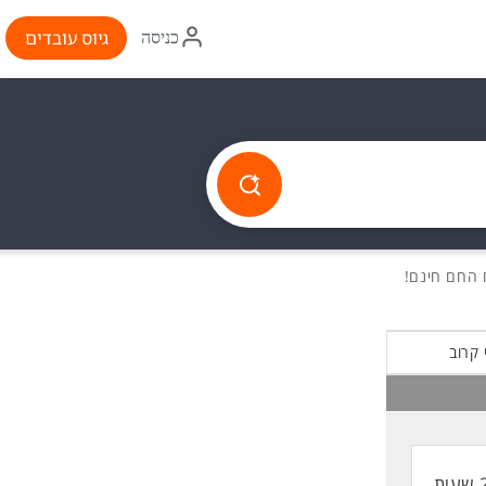
איקון
גיוס עובדים
כניסה
התחברות
 קרוב