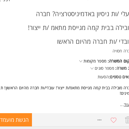
לי /ות ניסיון באדמיניסטרציה? חברה
בילה בבית קמה מגייסת מתאמ /ת ייצור!
בדי /ות חברה מהיום הראשו
רה חסויה
קום המשרה:
מספר מקומות
 משרה:
מספר סוגים
ים נוספים:
הסעות
ה מובילה בבית קמה מגייסת מתאמ/ת ייצור! עובדי/ות חברה מהיום הראשון! תנ
ינים!
 בתפקיד?
וד
...
יות על מלאי הייצור במערכת הממוחשבת
קת פערי מלאי ותיעוד וסגירת פקודות עבודה
8768065
הגשת מועמדו
כת עובדים על נהלי תיעוד במערכות המחשב
ור וייעול תהליכי עבודה ממוחשבים