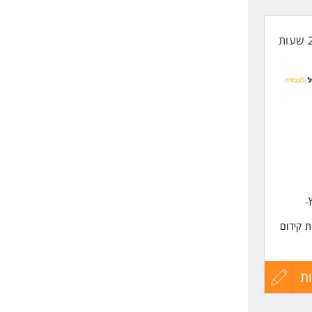
קורות
החיים
לפני
שליחה
.
 קידום
ת
עדכון
קורות