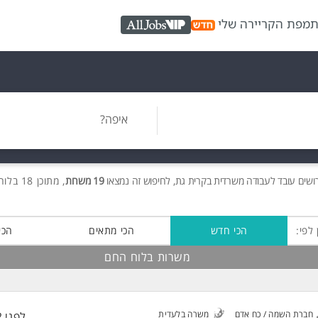
ת
מפת הקריירה שלי
AllJobs VIP
איפה?
ושים
עובד לעבודה משרדית בקרית גת, לחיפוש זה נמצאו
19 משרות
, מתוכן 18 בלוח החם חינם!
 לפי:
הכי חדש
הכי מתאים
הכי
משרות בלוח החם
חברת השמה / כח אדם
משרה בלעדית
לפני 2 שעות