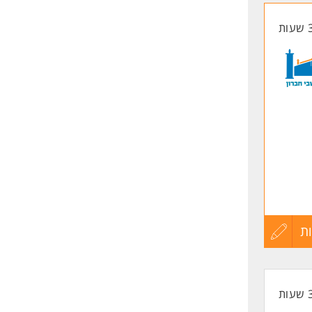
החיים
לפני
שליחה
ת
עדכון
קורות
החיים