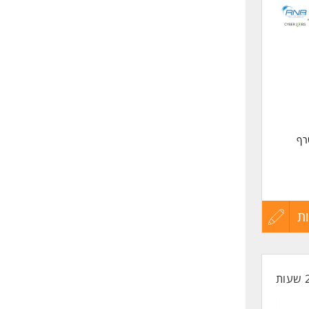
לפני
שליחה
רף
ת
עדכון
קורות
החיים