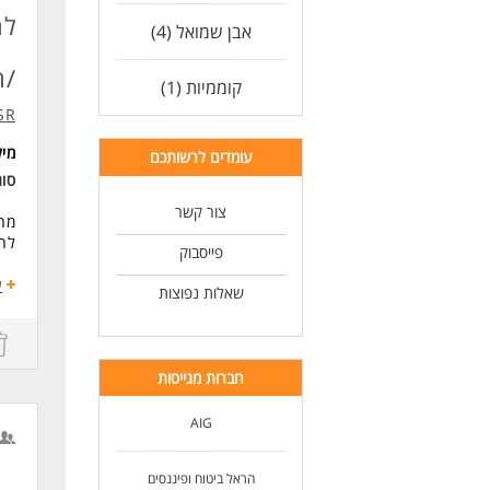
לעו
דרי
לח
אבן שמואל (4)
מה
*יכ
/ה
*אח
קוממיות (1)
*יח
ESR - השמה
*סד
*הז
מי
עומדים לרשותכם
*אנ
סו
* ה
צור קשר
מחפ
לחב
לעו
פייסבוק
מה 
ע
שאלות נפוצות
- נ
- ב
- מ
- ע
חברות מגייסות
הי
AIG
- 
- מש
הראל ביטוח ופיננסים
דרי