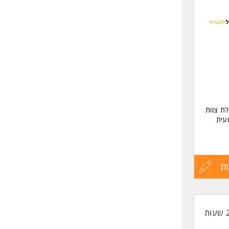
לפני
שליחה
ת צוות
עית
פעילות
ת
עדכון
קורות
החיים