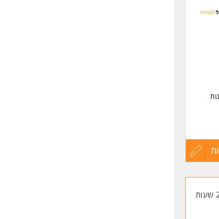
לפני
שליחה
ות
ת
עדכון
קורות
החיים
לפני