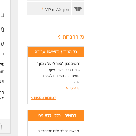
הפוך ללקוח VIP
בע
מו
כל החברות
עו
כל המידע למציאת עבודה
חב
להשיב נכון: "ספר לי על עצמך"
מי
שימו בכיס וצאו לראיון:
סוג
התשובה המושלמת לשאלה
תנא
שמצ...
קרא עוד
>
חבר
לכתבות נוספות
>
מצו
מה
ע
דרושים - כללי וללא ניסיון
אחר
בדי
הדר
מתאים גם לחיילים משוחררים
שיפ