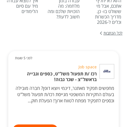
ה-AI לא יחליף
עבודה בזמן
איך למצוא עבודה
אתכם, אבל מי
מלחמה: מה
מיד עם סיום
ששולט בו- כן.
הזכויות שלכם ומה
הלימודים
מדריך הכשרות
חשוב לדעת?
וכלים ל-2026
לכל הכתבות
לפני 5 שעות
Job space
רכז /ת תפעול משל"ט, כספים וגבייה
בראשל"צ - שכר גבוה!
מחפשים תפקיד מאתגר, דינמי ויוצא דופן? חברה מובילה
בעולם החקירות המשפטי מגייסת רכז/ת תפעול משל"ט
וכספים לתפקיד מפתח לטווח ארוך! הפעלת חוק...