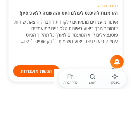
חברה חסויה
הזדמנות להיכנס לעולם גיוס וההשמה ללא ניסיון!
איתור מועמדים מתאימים ללקוחות החברה הוצאת שיחות
יזומות לצורך ביצוע ראיונות טלפוניים למועמדים
פוטנציאלים ליווי המועמדים לאורך כל תהליך הגיוס
עמידה ביעדי גיוס ביצוע משימות ``בק אופיס`` שו...
הגשת מועמדות
בשבילך
חיפוש
כל החברות
לפני יום
חברה חסויה
עובדים עד 15:00 /16:00 גג! תיאום פגישות בעולם
הפיננסי! ממוצע שכר 15K+עבודה גם מהבית+ מלא