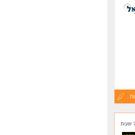
לפני
שליחה
, תחרויות פרסים והנחות מטורפות במגוון רשתות תחת Electra
ת
עדכון
קורות
החיים