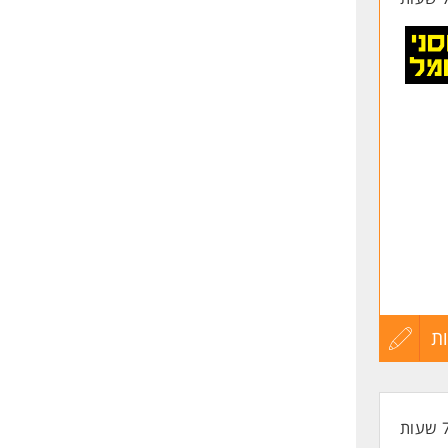
ת
עדכון
קורות
החיים