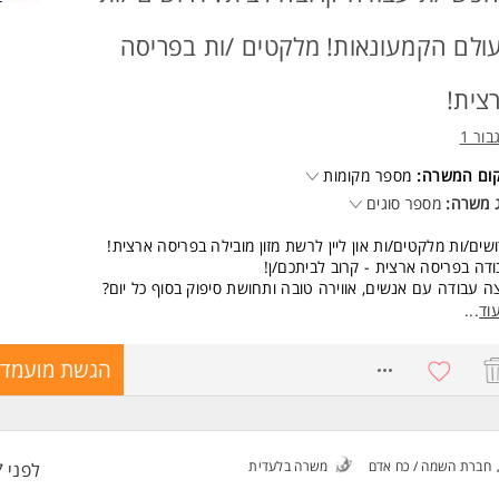
ד משרות ומידע על מחסני חשמל >
ולם הקמעונאות! מלקטים /ות בפריסה
צית!
בור 1
קום המשרה:
מספר מקומות
 משרה:
מספר סוגים
שים/ות מלקטים/ות און ליין לרשת מזון מובילה בפריסה ארצית!
דה בפריסה ארצית - קרוב לביתכם/ן!
ה עבודה עם אנשים, אווירה טובה ותחושת סיפוק בסוף כל יום?
רף/י לצוות החיוך שמאחורי הרשת כי כל לקוח יוצא עם חוויה טובה!
וד
...
מחכה לך אצלנו?
בת עבודה צעירה, דינמית ומשפחתית
8771362
הגשת מועמדו
דה במשמרות גמישות כי יש גם חיים מחוץ לעבודה
ים טובים למתאימים/ות
לה מיידית בוא/י לעבוד עוד השבוע!
שות:
חברת השמה / כח אדם
משרה בלעדית
לפני 7 שעות
יון קודם יתרון
בים רק ראש טוב, אחריות וחיוך גדול!! המשרה מיועדת לנשים ולגברים כאחד.