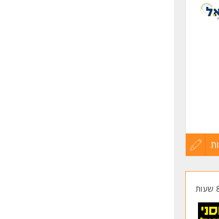
לפני
שליחה
ת
עדכון
קורות
החיים
לפני