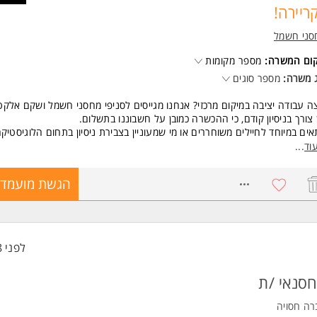
ריירה!
סני חשמל
קום המשרה:
מספר מקומות
 משרה:
מספר סוגים
ה עבודה יציבה במיקום מרכזי? אנחנו מגייסים לסניפי מחסני חשמל ושקם אלק
 צורך בניסיון קודם, כי ההכשרה כמובן על חשבוננו בתשלום.
ים במיוחד לחיילים משוחררים או מי שמעוניין בצבירת ניסיון בתחום הלוגיסטיק
וד
...
 יראה היום שלך?
ליטה, סידור וארגון של סחורה במחסן.
8521117
הגשת מועמדו
יקוט והכנת הזמנות עבור לקוחות וסניפים ואספקת סחורה
בודה בשיתוף פעולה עם ממשקי עבודה פנימיים וחיצוניים
יצוע בדיקות מלאי.
שות:
לפני 8 שעות
נות לעבודה פיזית
יות אישית ודייקנות
לת עבודה בצוות
סנאי /ת
עת אותיות ABC
רה חסויה