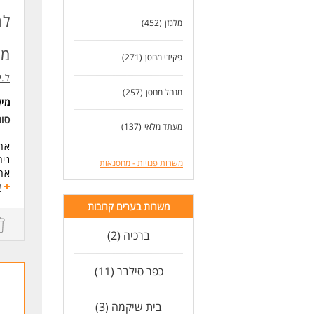
אור
יכו
לח
מלגזן
(452)
זמי
מח
בוא
פקידי מחסן
(271)
ל.י
- ע
מנהל מחסן
(257)
- ה
מי
- ת
סו
מעתד מלאי
(137)
up
אחר
מחס
ניה
-נו
משרות פנויות - מחסנאות
אחר
ניה
ע
לעו
עב
משרות בערים קרובות
אחר
ברכיה (2)
דרי
ניס
ניסיון 
כפר סילבר (11)
ניס
ניס
שליטה
בית שיקמה (3)