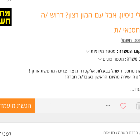
י ניסיון, אבל עם המון רצון? דרוש /ה
סנאי /ת
סני חשמל
קום המשרה:
מספר מקומות
 משרה:
מספר סוגים
ת מחסני חשמל בבעלות אלקטרה מוצרי צריכה מחפשת אותך!
טה ישירה מהיום הראשון כעובד/ת חברה!
ות התפקיד:
וד
...
ליטה, סידור וארגון של סחורה במחסן.
יקוט והכנת הזמנות עבור לקוחות וסניפים.
8724664
הגשת מועמדו
בודה בשיתוף פעולה עם צוות המכירות והלוגיסטיקה
יצוע בדיקות מלאי.
שות:
 אנחנו מחפשים?
חברת השמה / כח אדם
לפני 7 שעות