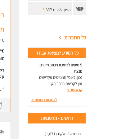
הפוך ללקוח VIP
בל
מח
כל החברות
מח
מי
כל המידע למציאת עבודה
סוג
5 טיפים לכתיבת מכתב מקדים
רש
מנצח
קלי
נכון, לא כל המגייסים מקדישים
זמן לקריאת מכתב מק...
מה
ע
קרא עוד
>
- ק
- ל
לכתבות נוספות
>
- ע
- ב
דרושים - מחסנאות
דרי
מה
מחסנאי / מלקט
(1,071)