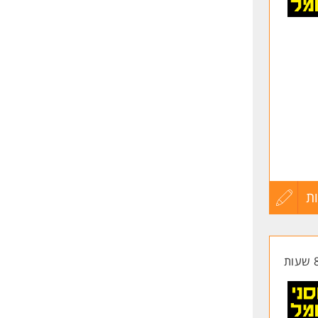
שליחה
ת
עדכון
קורות
החיים
לפני