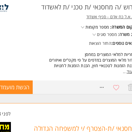
וש /ה מחסנאי /ת טכני /ת לאשדוד
ד משרות ומידע על תיגבור 1 >
.א.ל כח אדם - סניף אשדוד
קום המשרה:
מספר מקומות
 משרה:
מספר סוגים
ים נוספים:
החזר הוצאות
יות למלאי המוצרים במחסן
ור מלאי המוצרים במדפים על פי מקט"ים ואיזורים
ת הזמנות לטכנאיי חוץ, הכנת הזמנות לחנויות
ת קבלת סחורה מספקים, קבלת החזרות מחנויות ולקוחות פרטיים
וד
...
ן החזרות והעברה למלאי מחסן, ספירת מלאי חצי שנתית
קה ותיקונים קלים של מכשירים המגיעים מלקוחות
8771284
הגשת מועמדו
+ שעות נוספות במידת הצורך.
שות:
יון מלגזה- יתרון
יון נהיגה - חובה
לפני 8 שעות
יון במחסן ממוחשב- יתרון משמעותי
יון בעבודה עם טאבלט לצורך הזמנות ותעודות משלוח- חובה
 בסיסי ביישומי מחשב- חובה
סנאי /ת-הצטרף /י למשפחה הגדולה
ית- רמה גבוהה