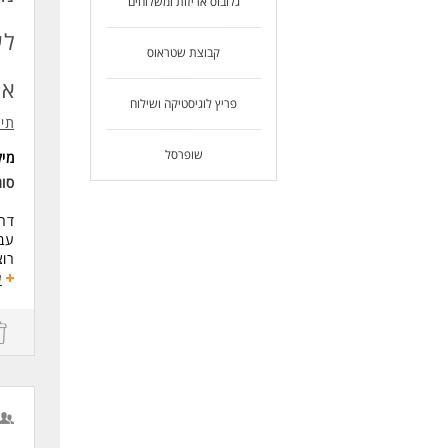
גלובוס אריזות ומשלוחים
לעו
לע
קבוצת שטראוס
אר
פריץ לוגיסטיקה ושילוח
תיג
שופרסל
מי
סוג
דרו
עבו
רוצ
הצט
ע
מה 
סבי
עבו
תנא
התח
דרי
ניס
חיי