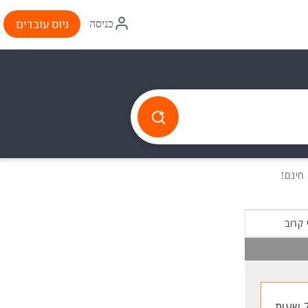
איקון
גיוס עובדים
כניסה
התחברות
 קרוב