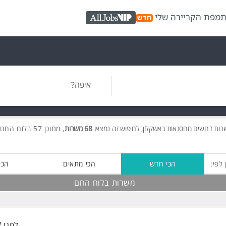
ת
מפת הקריירה שלי
AllJobs VIP
איפה?
שרות
דרושים
מחסנאות באשקלון, לחיפוש זה נמצאו
68 משרות
, מתוכן 57 בלוח החם חינם!
 לפי:
הכי חדש
הכי מתאים
הכי
משרות בלוח החם
לפני 7 שעות