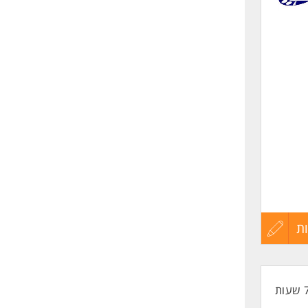
שליחה
ת
עדכון
קורות
החיים