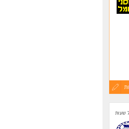
לפני
שליחה
ת
עדכון
קורות
החיים
לפני