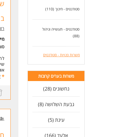
סטודנטים - חינוך
(110)
במ
רזומה zume
סטודנטים - תעשייה וניהול
(88)
מי
סוג
משרות פנויות - סטודנטים
לחב
שיח
אוו
לתפ
משרות בערים קרובות
ע
משרה של 5
אופ
נחשונים (28)
***
עוב
גבעת השלושה (8)
קיד
דרי
עינת (5)
שיר
ניס
* ה
אלעד (166)