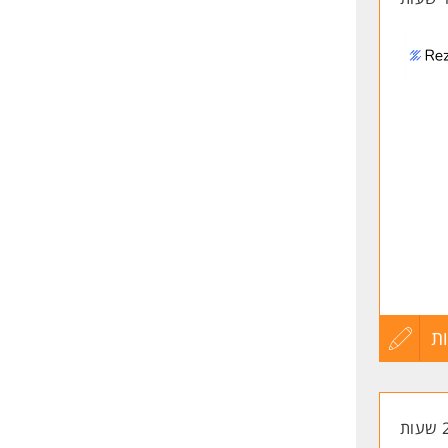
ת
עדכון
יהולי
קורות
החיים