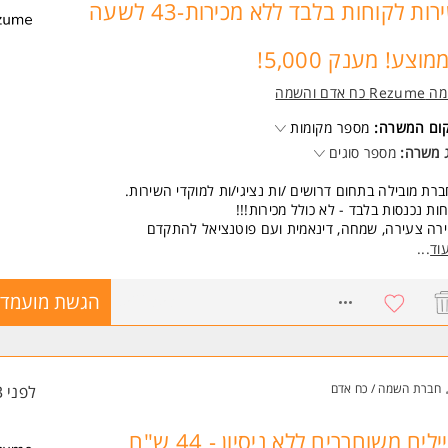
שירות לקוחות בלבד ללא מכירות-43 לשעה
מוצע! מענק 5,000!
Re כח אדם והשמה
קום המשרה:
מספר מקומות
 משרה:
מספר סוגים
רת מובילה בתחום דרושים /ות נציגי/ות למוקדי השירות.
ות נכנסות בלבד - לא כולל מכירות!!!
ירה צעירה, שמחה, דינאמית ועם פוטנציאל להתקדם
קידים בעלי /ות אופי ניהולי בעתיד.
וד
...
8. שעות ביום - 08:00 - 16:30
ציה למשמרות ערב.
8526353
הגשת מועמדו
ללא ימי שישי***
די/ות חברה החל מהיום הראשון, חדר אוכל, חדר כושר, נופשי חברה לחול, אופצ
ום רבות.
שות:
חברת השמה / כח אדם
לפני 3 שעות
ותיות, קליטה מהירה, רצון להצליח ולהתברג בארגון גדול.
יון במוקד - יתרון
משרה מיועדת לנשים ולגברים כאחד.
חיילים משוחררים ללא ניסיון - 44 ש"ח