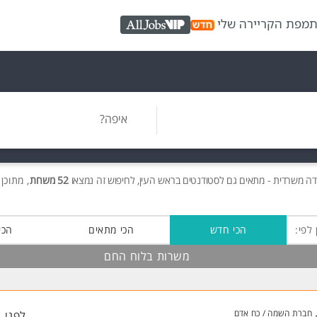
ת
מפת הקריירה שלי
AllJobs VIP
איפה?
ה משרדית - מתאים גם לסטודנטים בראש העין, לחיפוש זה נמצאו
52 משרות
, מתוכן 52 בלוח החם חינם
 לפי:
הכי חדש
הכי מתאים
הכי
משרות בלוח החם
חברת השמה / כח אדם
לפני 1 שעות