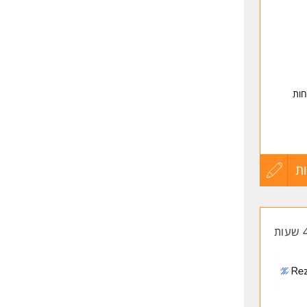
שליחה
חות
ת
עדכון
קורות
החיים
לפני
שליחה