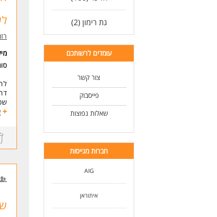
לעוד
לש
גת רימון (2)
רזומה zume
עומדים לרשותכם
מי
סו
צור קשר
לחב
דרו
פייסבוק
שכר בסיס 44 ש"ח 
אופ
ע
שאלות נפוצות
דרי
מוט
לא 
חברות מגייסות
* ה
AIG
לעוד
איתוראן