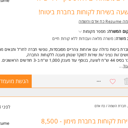
 משרות ומידע על רזומה Rezume כח אדם והשמה >
עה בשירות לקוחות בחברת ביטוח!
Re כח אדם והשמה
קום המשרה:
מספר מקומות
ג משרה:
משרה מלאה
ו
עבודות ללא קורות חיים
רת ביטוח גדולה עם ארוחות צהריים מסובסדות, נופשי חברה לחו"ל ותנאים מפ
שים /ות נציגי /ות שירות למוקד שנותן מענה ללקוחות החברה,
לשעה, בנוסף עוד מענק 1,000 ש"ח ב-3 חודשים הראשונים.
ציות קידום בשפע, כניסה לארגון מצליח ללא ניסיון!
וד
...
שות:
8226859
הגשת מועמדו
יבציה גבוהה
דרוש ניסיון קודם
משרה מיועדת לנשים ולגברים כאחד.
 משרות ומידע על רזומה Rezume כח אדם והשמה >
חברת השמה / כח אדם
לפני 3 שעות
שירות לקוחות בחברת מימון - 8,500