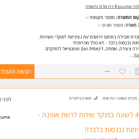
Re כח אדם והשמה
קום המשרה:
מספר מקומות
 משרה:
מספר סוגים
רת מובילה בתחום דרושים /ות נציגי/ות למוקדי השירות.
ות נכנסות בלבד - לא כולל מכירות!!!
ירה צעירה, שמחה, דינאמית ועם פוטנציאל להתקדם
קידים בעלי /ות אופי ניהולי בעתיד.
וד
...
8. שעות ביום - 08:00 - 16:30
ציה למשמרות ערב.
8243515
הגשת מועמדו
ללא ימי שישי***
די/ות חברה החל מהיום הראשון, חדר אוכל, חדר כושר, נופשי חברה לחול, אופצ
ום רבות.
שות:
חברת השמה / כח אדם
משרה בלעדית
לפני 4 שעות
ותיות, קליטה מהירה, רצון להצליח ולהתברג בארגון גדול.
יון במוקד - יתרון
משרה מיועדת לנשים ולגברים כאחד.
42 לשעה במוקד שירות לרשת אופנה -
 משרות ומידע על רזומה Rezume כח אדם והשמה >
חות נכנסות בלבד!!