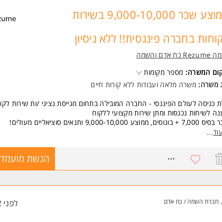
יינטציה שרותית.
לת עבודה בצוות.
ממוצע שכר 9,000-10,000 בשירות
נות.
נות למשרה מלאה. המשרה מיועדת לנשים ולגברים כאחד.
וחות בחברה פיננסית!! ללא ניסיון
 משרות ומידע על רזומה Rezume כח אדם והשמה >
Re כח אדם והשמה
קום המשרה:
מספר מקומות
ג משרה:
משרה מלאה
ו
עבודות ללא קורות חיים
 כניסה לעולם הפיננסי - החברה המובילה בתחום מגייסת נציגי /ות שירות לקו
ה לשיחות נכנסות ומתן שירות מקצועי ללקוח
בונוסים, ממוצע 9,000-10,000 ותנאים סוציאליים מעולים!
 אוכל, חדר כושר, נופשי חברה לחו"ל והמון אופציות להתקדם.
וד
...
שות:
8121225
הגשת מועמדו
יינטציה שירותית
יבציה גבוהה המשרה מיועדת לנשים ולגברים כאחד.
 משרות ומידע על רזומה Rezume כח אדם והשמה >
חברת השמה / כח אדם
לפני 2 שעות