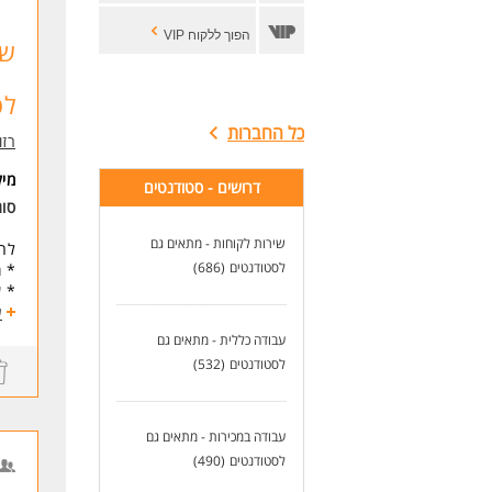
הפוך ללקוח VIP
לס
כל החברות
רזומה zume
מי
דרושים - סטודנטים
סו
שירות לקוחות - מתאים גם
לחב
לסטודנטים
(686)
* מ
* שכר 8,000!
* ח
ע
* ח
עבודה כללית - מתאים גם
* ת
לסטודנטים
(532)
עבו
אוו
בעת
יכו
עבודה במכירות - מתאים גם
לסטודנטים
(490)
דרי