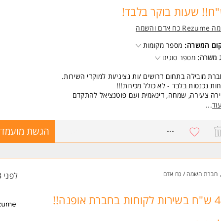
ח!! שעות בוקר בלבד!
Re כח אדם והשמה
קום המשרה:
מספר מקומות
 משרה:
מספר סוגים
רת מובילה בתחום דרושים /ות נציגי/ות למוקדי השירות.
ות נכנסות בלבד - לא כולל מכירות!!!
ירה צעירה, שמחה, דינאמית ועם פוטנציאל להתקדם
קידים בעלי /ות אופי ניהולי בעתיד.
וד
...
8. שעות ביום - 08:00 - 16:30
ציה למשמרות ערב.
7833588
הגשת מועמדו
ללא ימי שישי***
די/ות חברה החל מהיום הראשון, חדר אוכל, חדר כושר, נופשי חברה לחול, אופצ
ום רבות.
שות:
חברת השמה / כח אדם
לפני 3 שעות
ותיות, קליטה מהירה, רצון להצליח ולהתברג בארגון גדול. המשרה מיועדת לנש
ברים כאחד.
40 ש"ח בשירות לקוחות בחברת אופנה!!
 משרות ומידע על רזומה Rezume כח אדם והשמה >