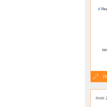
לפני
שליחה
חות
ת
עדכון
קורות
החיים