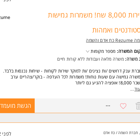
שירות 8,000 שח! משמרות גמישות
טודנטים ואמהות
Re כח אדם והשמה
קום המשרה:
מספר מקומות
ג משרה:
משרה מלאה
ו
עבודות ללא קורות חיים
רת ענק דרושים /ות נציגים /ות למוקד שירות לקוחות - שיחות נכנסות בלבד.
שרה גמישה עם שעות נוחות! משמרות לכל העדפה - בוקר/צהריים ערב
 אופציה להגיע גם ליותר
דר אוכל
וד
...
דר כושר
נאים סוציאליים מדהימים.
8512194
הגשת מועמדו
דה כעובדי חברה מהיום הראשון.
ירה צעירה, שמחה, דינאמית ועם פוטנציאל להתקדם לתפקידים בעלי /ות אופי נ
יד.
ל להתאים גם לסטודנטים ואמהות.
חברת השמה / כח אדם
לפני 2 שעות
שות: