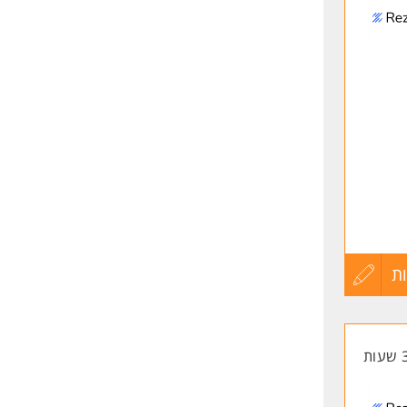
לפני
שליחה
ת
עדכון
יות
קורות
החיים
לפני