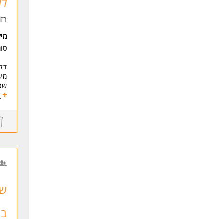
לל
רזומה zume
מי
סו
דלת
מענ
שכר בסיס 40 ש
חדר
ע
דרי
אור
מוט
לעוד
במ