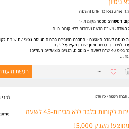
א ניסיון
Re כח אדם והשמה
קום המשרה:
מספר מקומות
ג משרה:
משרה מלאה
ו
עבודות ללא קורות חיים
 כניסה לעולם האופנה - החברה המובילה בתחום מגייסת נציגי /ות שירות לקו
ה לשיחות נכנסות ומתן שירות מקצועי ללקוח
"ח לשעה + בונוסים, תנאים סוציאליים מעולים!
 אוכל, חדר כושר, נופשי חברה לחו"ל והמון אופציות להתקדם.
וד
...
שות:
8565120
הגשת מועמדו
יינטציה שירותית
יבציה גבוהה המשרה מיועדת לנשים ולגברים כאחד.
 משרות ומידע על רזומה Rezume כח אדם והשמה >
חברת השמה / כח אדם
לפני 4 שעות
שירות לקוחות בלבד ללא מכירות-43 לשעה
מוצע! מענק 5,000!