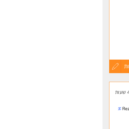
ת
עדכון
יות
קורות
החיים
לפני
שליחה