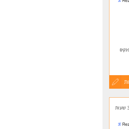
שליחה
נקים
ת
עדכון
קורות
החיים
לפני