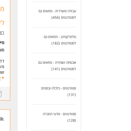
אור
יכו
עבודה משרדית - מתאים גם
סבל
נכו
לסטודנטים
(456)
לק
לעוד
רזומה zume
טלמרקטינג - מתאים גם
מי
לסטודנטים
(182)
סו
דלת
אבטחה ושמירה - מתאים גם
מענ
לסטודנטים
(141)
שכר בסיס 7,000 + 
חדר
ע
דרי
סטודנטים - כלכלה וכספים
אור
(131)
מוט
לעוד
סטודנטים - מדעי החברה
(128)