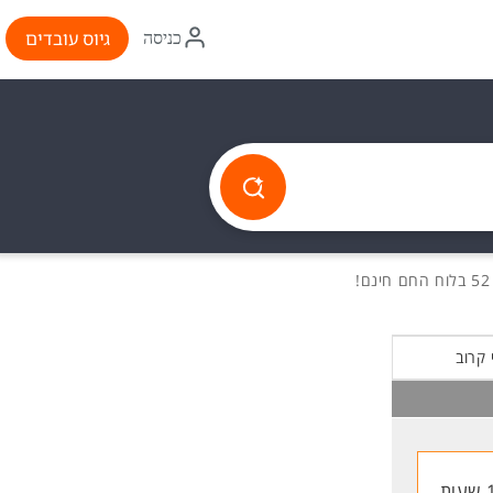
איקון
גיוס עובדים
כניסה
התחברות
!
 קרוב