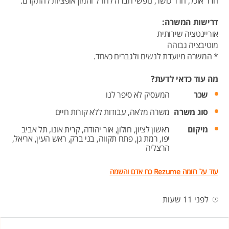
חדר אוכל, חדר כושר, נופשי חברה לחו"ל והמון אופציות להתקדם.
דרישות המשרה:
אוריינטציה שירותית
מוטיבציה גבוהה
* המשרה מיועדת לנשים ולגברים כאחד.
מה עוד כדאי לדעת?
שכר
המעסיק לא סיפר לנו
סוג משרה
משרה מלאה,
עבודות ללא קורות חיים
מיקום
ראשון לציון,
חולון,
אור יהודה,
קרית אונו,
תל אביב
יפו,
רמת גן,
פתח תקווה,
בני ברק,
ראש העין,
אריאל,
הרצליה
עוד על רזומה Rezume כח אדם והשמה
לפני 11 שעות