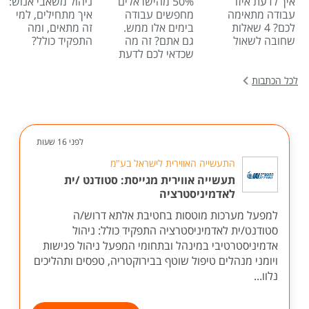
איך לדעת איזו
50% מהישראלים
ניהול משאבי אנוש:
עבודה מתאימה
מחפשים עבודה
איך מתחילים, למי
לכם? 4 שאלות
בימים אלו ממש.
זה מתאים, ומה
שחובה לשאול
גם אתם? זה מה
התפקיד כולל?
שכדאי לכם לדעת
לכל הכתבות
לפני 16 שעות
התעשייה האווירית לישראל בע"מ
תעשייה אווירית מגייסת: סטודנט /ית
לאדמיניסטרציה
למפעל מערכות מוטסות בחטיבת אלתא דרוש/ה
סטודנט/ית לאדמיניסטרציה התפקיד כולל: ניהול
אדמיניסטרטיבי במינהל ובתחומי המפעל ניהול פגישות
ויומני מנהלים טיפול שוטף בבירוקטריה, טפסים ותהליכים
נלוו...