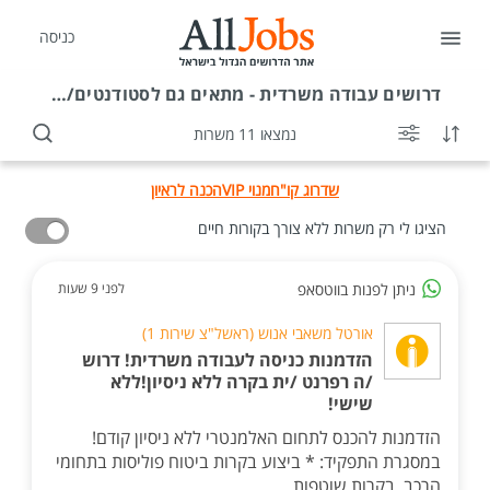
כניסה
דרושים
עבודה משרדית - מתאים גם לסטודנטים/ות בשוהם
נמצאו 11 משרות
שדרוג קו"ח
מנוי VIP
הכנה לראיון
הציגו לי רק משרות ללא צורך בקורות חיים
ניתן לפנות בווטסאפ
לפני 9 שעות
אורטל משאבי אנוש (ראשל"צ שירות 1)
הזדמנות כניסה לעבודה משרדית! דרוש
/ה רפרנט /ית בקרה ללא ניסיון!ללא
שישי!
הזדמנות להכנס לתחום האלמנטרי ללא ניסיון קודם!
במסגרת התפקיד: * ביצוע בקרות ביטוח פוליסות בתחומי
הרכב, בקרות שוטפות, ...