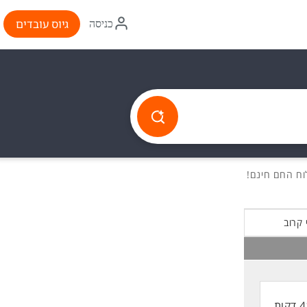
איקון
גיוס עובדים
כניסה
התחברות
 קרוב