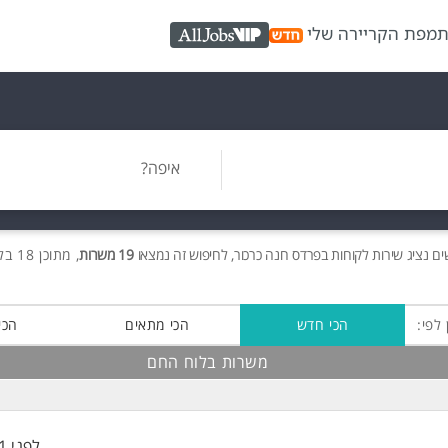
ת
מפת הקריירה שלי
AllJobs VIP
איפה?
ים
נציג שירות לקוחות בפרדס חנה כרכור, לחיפוש זה נמצאו
19 משרות
, מתוכן 18 בלוח החם חינם!
 לפי:
הכי חדש
הכי מתאים
הכי
משרות בלוח החם
לפני 41 דקות