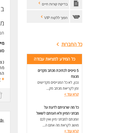
סדר
בדיקת קורות חיים
תוד
בו
אחר
שעות
הפוך ללקוח VIP
ממו
המש
חב
לעו
מי
כל החברות
סוג
כל המידע למציאת עבודה
נצי
מה
5 טיפים לכתיבת מכתב מקדים
התפ
מנצח
יצי
ע
נכון, לא כל המגייסים מקדישים
מה 
זמן לקריאת מכתב מק...
* ב
קרא עוד
>
* שכר בס
ממוצע
* 
כל מה שרציתם לדעת על
* 
מבחני המיון ולא העזתם לשאול
שעות ע
זומנתם למבחני מיון ואין לכם
מושג לקראת מה אתם ה...
דרי
קרא עוד
>