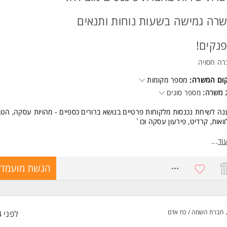
ירת קשר טלפוני יזום וקליל עם מצביעים פוטנציאליים.
גה תמציתית ואיכותית של פועלו של המועמד.
רה גמישה בשעות נוחות ותנאים
שות:
רגיות טובות, תודעת שירות
נקים!
שורת בינאישית מעולה ויכולת ביטוי גבוהה בעל פה. המשרה מיועדת לנשים ול
חד.
רה חסויה
קום המשרה:
מספר מקומות
 משרה:
מספר סוגים
ה לשיחת נכנסות מלקוחות פרטיים בנושא ברורים כספיים - מהויות עסקה, הטב
ואות, קרדיט, פירעון עסקה וכו`
רה מלאה, אופציה למשרת הורה/סטודנט
וד
...
שות:
8771561
הגשת מועמדו
ותיות
י אנוש
ר ביטוי טוב המשרה מיועדת לנשים ולגברים כאחד.
חברת השמה / כח אדם
לפני 4 שעות