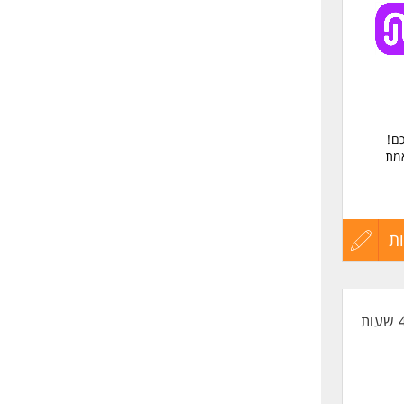
לפני
שליחה
ם!
אמת
ת
ת
עדכון
קורות
החיים
לפני