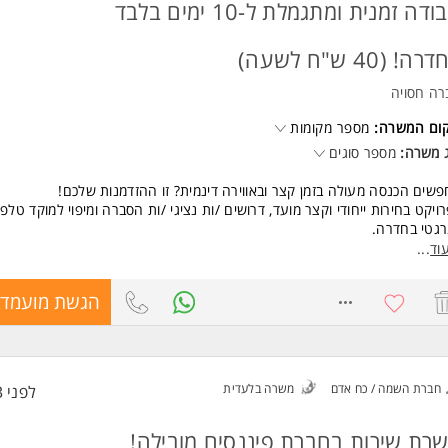
עת שירות גבוהה
עבודה זמנית ומתגמלת ל-10 ימים בלבד
ר ביטוי מעולה
לת עבודה עם מחשב המשרה מיועדת לנשים ולגברים כאחד.
ה! (40 ש"ח לשעה)
רה חסויה
קום המשרה:
מספר מקומות
 משרה:
מספר סוגים
שים הכנסה מעולה בזמן קצר ובאווירה דינמית? זו ההזדמנות שלכם!
ויקט בחירות ייחודי וקצר מועד, דרושים /ות נציגי /ות הסברה ומיפוי למוקד טלפו
גטי בחדרה.
מנות מצוינת לעשות כסף טוב בפרק זמן קצר, בסביבת עבודה צעירה ותוססת!
וד
...
8768534
הגשת מועמדו
י הפרויקט:
פעילות: 09/08/2026 - 18/08/2026 בלבד (10 ימים!).
קום: חדרה.
4 ש"ח לשעה!
-שעות פעילות המוקד: ימים א'-ה', בין השעות 09:00-19:00 (אפשרות למשמרות
חברת השמה / כח אדם
משרה בלעדית
לפני 3 שעות
שות!).
רת שירות בחברת פיננסים מובילה!
ור התפקיד: