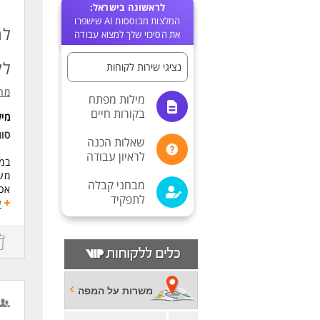
לראשונה בישראל:
המלצות מבוססות AI שישפרו
לח
את הסיכוי שלך למצוא עבודה
לק
נציגי שירות לקוחות
מרי
מילות מפתח
בקורות חיים
מי
סו
שאלות הכנה
לראיון עבודה
במ
מעק
מבחני קבלה
אכי
לתפקיד
עבו
ע
בדי
הפק
דרי
ניס
ידע ב
משרות על המפה
היכרו
ידע