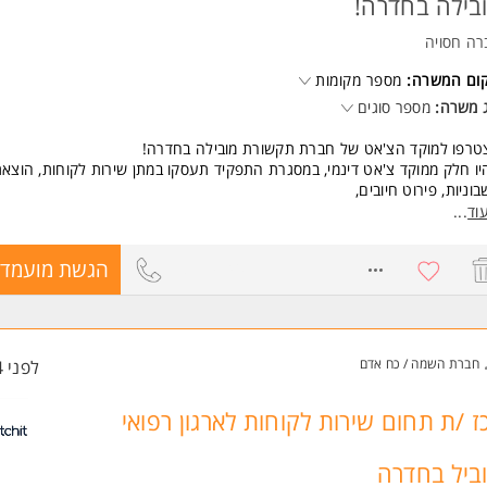
בילה בחדרה!
 משרות ומידע על Jobs.ai >
רה חסויה
קום המשרה:
מספר מקומות
 משרה:
מספר סוגים
טרפו למוקד הצ'אט של חברת תקשורת מובילה בחדרה!
ו חלק ממוקד צ'אט דינמי, במסגרת התפקיד תעסקו במתן שירות לקוחות, הוצא
וניות, פירוט חיובים,
רת מחירים, ועוד. עם דגש על מתן שירות בחיוך:)
וד
...
דה 08:00-15:30 + שישי לסירוגין 07:45-12:00
ם שווים על עמידה ביעדים!
8719740
הגשת מועמדו
רפו למוקד באוירה נעימה ותהנו מליווי מקצועי שיתן לכם/ן את כל הכלים להצ
שות:
יון במוקדי שירות ומכירה יתרון!
בליות גבוהה ויכולת שיחה רהוטה
חברת השמה / כח אדם
לפני 4 שעות
ית ברמה גבוהה המשרה מיועדת לנשים ולגברים כאחד.
ז /ת תחום שירות לקוחות לארגון רפואי
ביל בחדרה