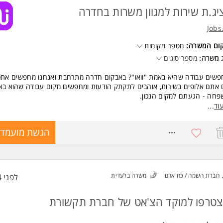
יג.ת שירות למגוון משרות בחדרה
Jobs
קום המשרה:
מספר מקומות
 משרה:
מספר סוגים
שים עבודה שהיא באמת "וואו"? באבקום חדרה מתרחבת ואנחנו מחפשים אתכ
אתם אלופים בשירות, אוהבים לתקתק הודעות ומחפשים מקום עבודה שהוא ב
חה - הגעתם למקום הנכון.
ה כדאי לכם להצטרף?
וד
...
שות זה השם השני שלנו: משרות מושלמות להורים וסטודנטים - אתם קובעים א
צב.
8573842
הגשת מועמדו
 והטבות: בונוסים שווים ותנאים מעולים מהיום הראשון.
דמים מהר: אצלנו הקידום הוא במסלול המהיר.
 שקט: לא צריך ניסיון קודם! אנחנו נלמד אתכם הכל מאפס בהכשרה מלאה.
ו לתת מענה לחברות המובילות בישראל באווירה כיפית, צעירה ומשפחתית.
ים לשמוע עוד? שלחו הודעה עכשיו ובואו נדבר!
חברת השמה / כח אדם
משרה בלעדית
לפני 4 שעות
שות:
יטה בשפה העברית
טרפו למוקד הצ'אט של חברת תקשורת
יון במוקדי שירות לקוחות- יתרון
יון בסיסי בעבודה על מחשב - חובה המשרה מיועדת לנשים ולגברים כאחד.