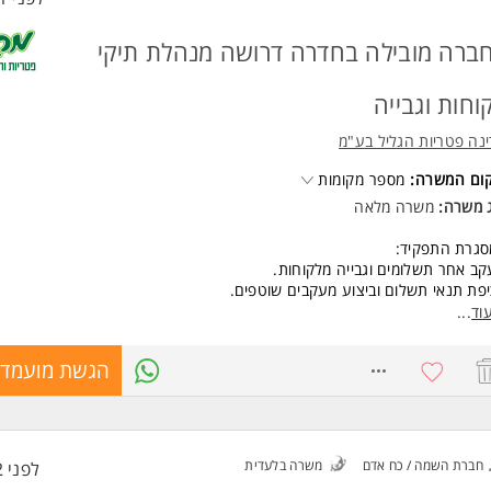
ברה מובילה בחדרה דרושה מנהלת תיקי
וחות וגבייה
נה פטריות הגליל בע"מ
קום המשרה:
מספר מקומות
ג משרה:
משרה מלאה
סגרת התפקיד:
ב אחר תשלומים וגבייה מלקוחות.
פת תנאי תשלום וביצוע מעקבים שוטפים.
דה מול ממשקים פנים-ארגוניים
וד
...
קת תעודות משלוח ברמה היומית אל מול הליקוטים והנהג.
ת חשבוניות וחיובים.
8559592
הגשת מועמדו
שות:
יון בעבודה אדמיניסטרטיבית / שירות לקוחות / גבייה - יתרון.
תוכנות Office - חובה.
ת עם מערכת Priority - יתרון.
חברת השמה / כח אדם
משרה בלעדית
לפני 2 שעות
 או ניסיון בהנהלת חשבונות - יתרון בלבד.