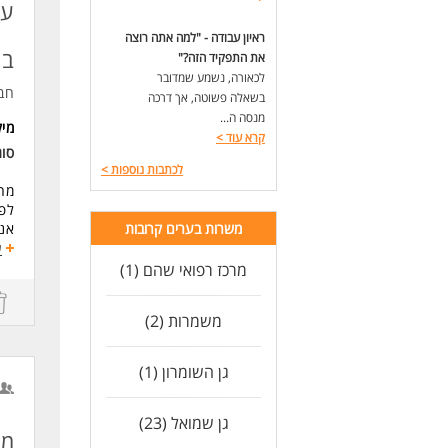
תוד
כוש
ראיון עבודה - "למה אתה רוצה
יכו
בחדר
את התפקיד הזה?"
לכאורה, נשמע שמדובר
חב
בשאלה פשוטה, אך דרכה
מנסה ה...
מי
קרא עוד
>
סוג
לכתבות נוספות
>
מחפ
לפר
משרות בערים קרובות
אנר
הזד
ע
מרכז רפואי שהם (1)
פרט
משמרות (2)
-תקופת ה
-מי
-שכר: 0
גן השומרון (1)
גמי
גן שמואל (23)
מש
תיא