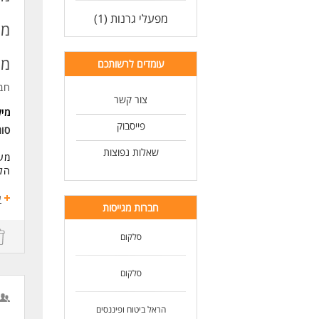
-יצ
מפעלי גרנות (1)
-הצ
מש
דרי
-אנ
מפ
עומדים לרשותכם
-תק
כא
חב
צור קשר
מי
פייסבוק
סוג
שאלות נפוצות
מענ
הלו
מש
ע
חברות מגייסות
דרי
שיר
סלקום
יחס
כוש
סלקום
הראל ביטוח ופיננסים