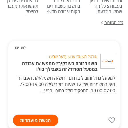
זכויות נשים בהריון
מה כדאי לקחת
גם אתם יכולים: כך
בעבודה: כל מה
בחשבון כשבוחרים
תעשו את המעבר
שחשוב לדעת
מקום עבודה חדש?
להייטק
לכל הכתבות
לפני יום
אורטל משאבי אנוש (באר שבע)
חשמל זורם בעורקיך? מחפש /ת עבודה
במפעל מסודר? זה בשבילך בול!
למפעל גדול ומוביל בדרום דרוש/ה חשמלאי/ת העבודה
היא במשמרות של 12 שעות בוקר/לילה 7:00-19:00/
19:00-07:00. התפקיד כולל בתוכו: הפע...
הגשת מועמדות