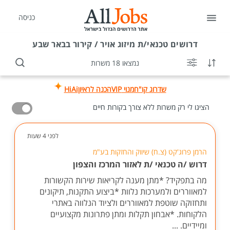
כניסה
דרושים
טכנאי/ת מיזוג אויר / קירור בבאר שבע
נמצאו 18 משרות
שדרוג קו"ח
מנוי VIP
הכנה לראיון
HiAi
הציגו לי רק משרות ללא צורך בקורות חיים
לפני 4 שעות
הרמן פרוג'קט (צ.ח) שיווק והחזקות בע"מ
דרוש /ה טכנאי /ת לאזור המרכז והצפון
מה בתפקיד? *מתן מענה לקריאות שירות הקשורות
למאווררים ולמערכות נלוות *ביצוע התקנות, תיקונים
ותחזוקה שוטפת למאווררים ולציוד הנלווה באתרי
הלקוחות. *אבחון תקלות ומתן פתרונות מקצועיים
ומיידיים. ...