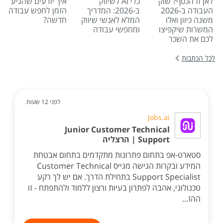
לאן זז הכסף? שוק
כלי AI לשיווק
איך יודעים שהגיע
העבודה ב-2026
ב-2026: המדריך
הזמן לחפש עבודה
משנה כיוון ואלו
המלא לאנשי שיווק
חדשה?
המשרות שיקפיצו
ומחפשי עבודה
לכם את השכר
לכל הכתבות
לפני 12 שעות
Jobs.ai
Junior Customer Technical
Support | הרצליה
סטארט-אפ בתחום פתרונות מתקדמים בתחום אבטחת
המידע ובקרות הגישה מגייס Customer Technical
Support Specialist בתחילת הדרך. אם יש לך רקע
טכנולוגי, אהבה לפתרון בעיות ורצון ללמוד ולהתפתח - זו
ההז...