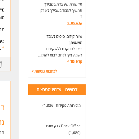
התא
תקשורת שעובדת בשבילך
(הב
מי
תמשיך לעבוד בשבילך לא רק
פינ
ב...
סוג
ניס
קרא עוד
>
טכנ
מח
אופ
בעי
שווה קידום: טיפים לעובד
בית הספר
מחו
השאפתן
למש
ע
* ה
כיצד להתקדם ללא קידום
(יש
רשמי? איך לגרום לבוס להתל...
לעוד 
קרא עוד
>
תיא
*מ
לכתבות נוספות
>
*מת
*ש
*שכר 45 לשעה +
דרושים - אדמיניסטרציה
*עד 10 ש"ח נוספים 
*סב
דר
מזכירות / פקידות
(1,836)
*הת
תיא
גד
דרי
Back Office / בק אופיס
*נדרשת 
חב
(1,680)
*ל