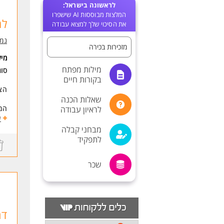
לראשונה בישראל:
המלצות מבוססות AI שישפרו
למ
את הסיכוי שלך למצוא עבודה
נמר
מזכירות בכירה
מי
מילות מפתח
סוג
בקורות חיים
הצט
שאלות הכנה
המ
לראיון עבודה
תפע
ע
הפע
מבחני קבלה
מתן
לתפקיד
סיו
קשר
שכר
ובה
סיו
ומס
ארג
שמח
דר
התפ