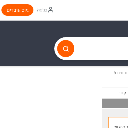
איקון
גיוס עובדים
כניסה
התחברות
 קרוב