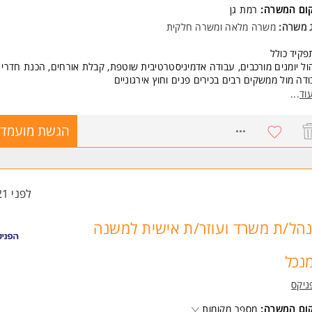
קום המשרה:
רמת גן
משרה מיועדת לנשים ולגברים כאחד.
ג משרה:
משרה מלאה
ו
משרה חלקית
ד משרות ומידע על 2swim >
קיד כולל
ול יומנים מורכבים, עבודה אדמיניסטרטיבית שוטפת, קבלת אורחים, הכנת חדרי י
דה מול ממשקים רבים בכירים פנים וחוץ אירגוניים
ון נסיעות לחו"ל ועבודה מול ספקים חיצוניים
וד
...
שות:
8739453
הגשת מועמדו
יון בניהול במזכירות בכירה / לשכה בכירה. אפשר גם ניסיון צבאי - חובה
לית ברמה גבוהה מאד - חובה
פציה למשרה חלקית/מלאה
דנו נמצאים ברמת גן
לפני 21 שעות
משרה מיועדת לנשים ולגברים כאחד.
הל/ת משרד ועוזר/ת אישית למשנה
נכל
ניקס
קום המשרה:
מספר מקומות