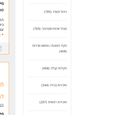
מי
* ה
סו
ניהול משרד
(785)
לעו
התפ
ניה
מנהל אדמיניסטרטיבי
(769)
עבו
ארג
ע
דרי
פקיד הזמנות / מתאם מכירות
ניס
(468)
אנג
או
משר
פקידות קבלה
(468)
* ה
מנ
מזכירות בכירה
(344)
למ
מזכירות רפואית
(287)
הפ
מי