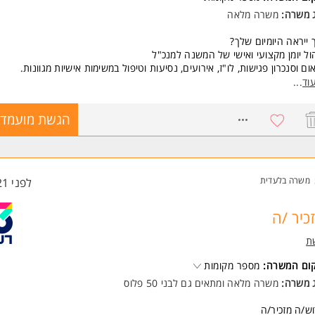
ג משרה:
משרה מלאה
 ייראה היומיום שלך?
ול יומן מקצועי ואישי של המשנה למנכ"ל
ום וסנכרון פגישות, לו"ז, אירועים, נסיעות וטיפול במשימות אישיות מגוונות.
ול ומעקב אחר משימות אדמיניסטרטיביות שוטפות.
וד
...
דת ממשקים מרובה מול גורמים פנים וחוץ ארגוניים
8673689
הגשת מועמדו
שות:
 אנחנו מחפשים?
ת בתפקיד דומה (הכולל ניהול יומנים מורכבים) מארגונים גדולים
יון בעבודה מול מגוון ממשקים ובסביבת עבודה דינאמית
ה מלאה ביישומי office -
משרה בלעדית
לפני 21 שעות
לית ברמה טובה - יתרון
משרה מיועדת לנשים ולגברים כאחד.
כיר /ה
ד משרות ומידע על הפניקס >
ת
קום המשרה:
מספר מקומות
ג משרה:
משרה מלאה
ו
מתאים גם לבני 50 פלוס
ש/ה מזכיר/ה