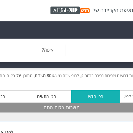
ת
מפת הקריירה שלי
AllJobs VIP
איפה?
ות
דרושים
מזכירות בכירה ברמת גן, לחיפוש זה נמצאו
80 משרות
, מתוכן 76 בלוח החם חינם!
 לפי:
הכי חדש
הכי מתאים
הכי
משרות בלוח החם
לפני 18 שעות