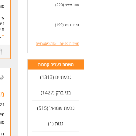
עוזר אישי
(220)
סו
איך
ניה
פקיד רכש
(199)
תיא
ניה
ע
עבו
משרות פנויות - אדמיניסטרציה
דרי
מה
ניסיון של 5 שנים לפחו
משרות בערים קרובות
ניס
שליט
גבעתיים (1313)
אנג
* ה
בני ברק (1427)
מז
לעו
רש
גבעת שמואל (515)
מי
סו
גנות (1)
דרו