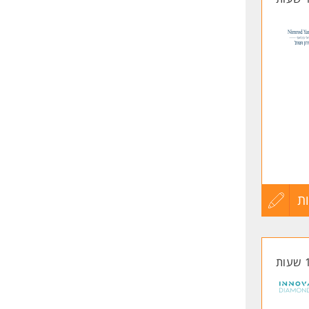
ת
עדכון
שרד
קורות
ת דעת
החיים
, שעה
לפני