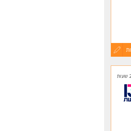
ת
עדכון
קורות
החיים
לפני
שליחה