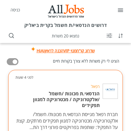
כניסה
דרושים
הנדסאי/ת חשמל בקרית ביאליק
נמצאו 20 משרות
שדרוג קו"ח
מנוי VIP
הכנה לראיון
HiAi
הציגו לי רק משרות ללא צורך בקורות חיים
לפני 4 שעות
רפאל
הנדסאי.ת מכונות /חשמל
/אלקטרוניקה / מכטרוניקה למגוון
תפקידים
חברת רפאל מגייסת הנדסאי.ת מכונות/ חשמל/
אלקטרוניקה/ מכטרוניקה למגוון תפקידים מרתקים. קצת
על התפקיד: שותפות בפרויקטים פורצי דרך הת...