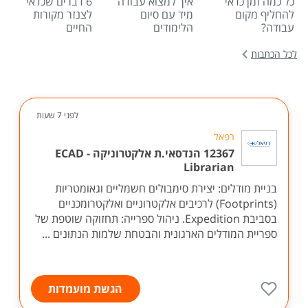
כל כמה זמן כדאי
איך למצוא עבודה
6 דברים שכדאי
להחליף מקום
מיד עם סיום
לצנזר מקורות
עבודה?
הלימודים
החיים
לכל הכתבות
לפני 7 שעות
רפאל
12367 הנדסאי.ת אלקטרוניקה - ECAD
Librarian
בניית מודלים: יצירת סימבולים חשמליים וגאומטריות
(Footprints) לרכיבים אלקטרוניים ואלקטרומכניים
בסביבת Expedition. ניהול ספרייה: תחזוקה שוטפת של
ספריית המודלים הארגונית והבטחת שלמות הנתונים ...
הגשת מועמדות