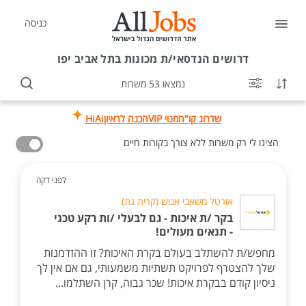
כניסה
דרושים
הנדסאי/ת מכונות בתל אביב יפו
נמצאו 53 משרות
שדרוג קו"ח
מנוי VIP
הכנה לראיון
HiAi
הציגו לי רק משרות ללא צורך בקורות חיים
לפני דקה
אורטל משאבי אנוש (קרית גת)
בקר /ת איכות - גם לבעלי /ות רקע טכני
- תנאים מעולים!
מחפש/ת להשתלב בעולם בקרת האיכות? זו ההזדמנות
שלך להצטרף לפרויקט תשתיות משמעותי, גם אם אין לך
ניסיון קודם בבקרת איכות! שכר גבוה, קרן השתלמו...