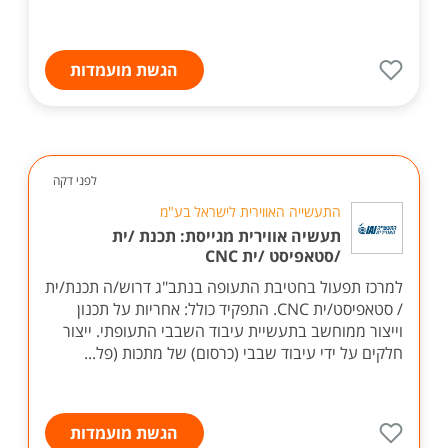
הגשת מועמדות
לפני דקה
התעשייה האווירית לישראל בע"מ
תעשיה אווירית מגייסת: תכנת /ית
/סטאפיסט /ית CNC
למרכז תפעול בחטיבת התעופה בנתב"ג דרוש/ה תכנת/ית
/ סטאפיסט/ית CNC. התפקיד כולל: אחריות על תכנון
וייצור ממוחשב בתעשיית עיבוד השבבי התעופתי. ייצור
חלקים על ידי עיבוד שבבי (כרסום) של מתכות (פל...
הגשת מועמדות