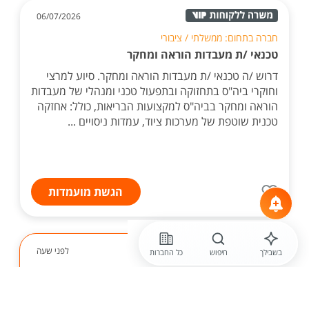
06/07/2026
חברה בתחום: ממשלתי / ציבורי
טכנאי /ת מעבדות הוראה ומחקר
דרוש /ה טכנאי /ת מעבדות הוראה ומחקר. סיוע למרצי
וחוקרי ביה"ס בתחזוקה ובתפעול טכני ומנהלי של מעבדות
הוראה ומחקר בביה"ס למקצועות הבריאות, כולל: אחזקה
טכנית שוטפת של מערכות ציוד, עמדות ניסויים ...
הגשת מועמדות
לפני שעה
בשבילך
חיפוש
כל החברות
אי. בי. (קוגנרציה) אנרגיה ישראל בע"מ
טכנאי /ת שטח - באזור מרכז /דרום