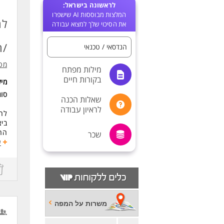
לראשונה בישראל:
המלצות מבוססות AI שישפרו
לח
את הסיכוי שלך למצוא עבודה
/ה
הנדסאי / טכנאי
מטר
מילות מפתח
בקורות חיים
מי
סוג
שאלות הכנה
לראיון עבודה
לחב
ביצ
הרכ
שכר
שימ
ע
בדי
משר
תקן
דרי
ניס
משרות על המפה
יכו
אנג