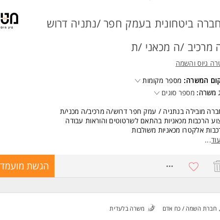
ברה ביטחונית בעמק חפר /נתניה דרוש
 מרכיב /ה מכאני /ת
ה גיוס והשמה
קום המשרה:
מספר מקומות
 משרה:
מספר סוגים
רה מובילה בנתניה / עמק חפר דרוש/ה מרכיב/ה מכני/ת
וע הרכבות מכאניות בהתאם לשרטוטים והוראות עבודה
בות אלקטרו מכאניות משולבות
וש בכלי עבודה ידניים וחשמליים
וד
...
קה עצמית של איכות ההרכבה ועמידה בדרישות מפרט
ה מלאה בימים א-ה 8-17
8735175
הגשת מועמדו
 למשרה מלאה / זמנית או קבועה
שות:
יון מעשי בהרכבה ועבודה עם מערכות אלקטרו-מכניות - חובה
לת קריאה והבנה של שרטוטים - חובה
חברת השמה / כח אדם
משרה בלעדית
לית ברמה טובה