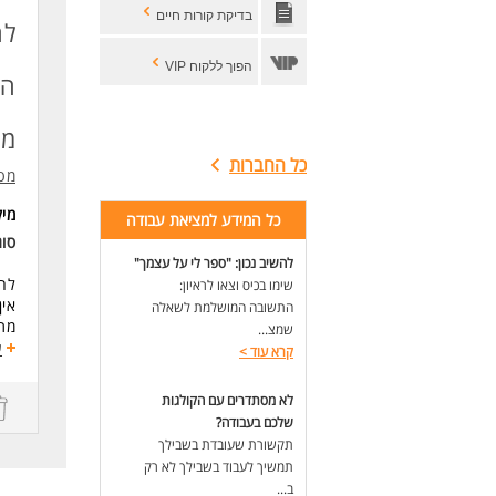
נכו
בדיקת קורות חיים
לח
לעו
הפוך ללקוח VIP
הח
מת
כל החברות
מטר
מי
כל המידע למציאת עבודה
סו
להשיב נכון: "ספר לי על עצמך"
לחב
שימו בכיס וצאו לראיון:
אין
התשובה המושלמת לשאלה
מתא
שמצ...
מה 
ע
קרא עוד
>
התק
התק
לא מסתדרים עם הקולגות
עב
שלכם בעבודה?
הכש
תקשורת שעובדת בשבילך
אפש
תמשיך לעבוד בשבילך לא רק
**ה
ב...
ימים 