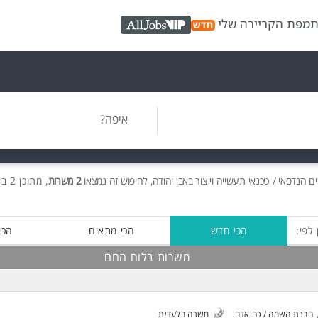
ת
מפת הקריירה שלי
AllJobs VIP
איפה?
ים
הנדסאי / טכנאי תעשייה וייצור באבן יהודה, לחיפוש זה נמצאו
2 משרות
, מתוכן 2 בלוח החם חינם!
 לפי:
הכי חדש
הכי מתאים
הכי
משרות בלוח החם
חברת השמה / כח אדם
משרה בלעדית