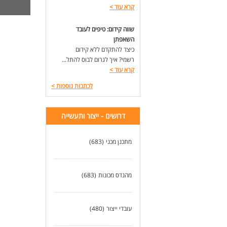
קרא עוד
>
יית
דרי
שווה קידום: טיפים לעובד
זיק
השאפתן
נכו
כיצד להתקדם ללא קידום
מוט
רשמי? איך לגרום לבוס להתל...
קרא עוד
>
לעו
לכתבות נוספות
>
דרושים - ייצור ותעשייה
מתכנן מכני
(683)
מהנדס מכונות
(683)
עובדי ייצור
(480)