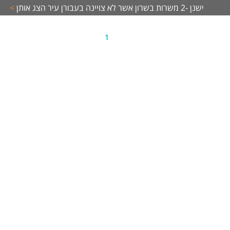
ישנן -2 משרות בשרון אשר לא צויינה בעבורן עיר
הצג אותן
>
כנו שעות נוספות בהתאם לצורך.
שות:
ה טכנית ויכולת עבודה עם כלי עבודה
1
נות לעבודה פיזית בשטח
יבציה, אחריות ורצון ללמוד מקצוע מבוקש המשרה מיועדת לנשים ולגברים כאחד
ד משרות ומידע על מטרה גיוס והשמה >