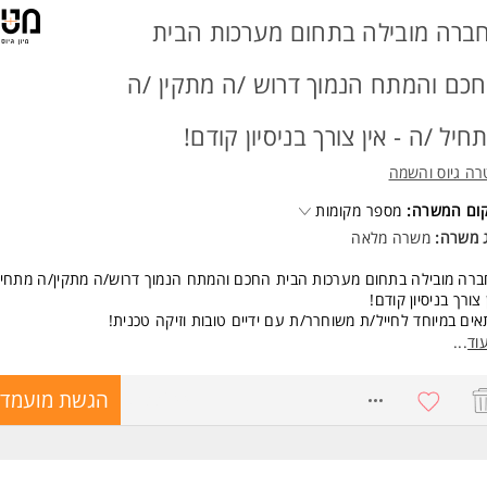
נות לנסיעות לחו"ל -יתרון המשרה מיועדת לנשים ולגברים כאחד.
ברה מובילה בתחום מערכות הבית
ד משרות ומידע על מטרה גיוס והשמה >
כם והמתח הנמוך דרוש /ה מתקין /ה
חיל /ה - אין צורך בניסיון קודם!
ה גיוס והשמה
קום המשרה:
מספר מקומות
ג משרה:
משרה מלאה
רה מובילה בתחום מערכות הבית החכם והמתח הנמוך דרוש/ה מתקין/ה מתחיל
 צורך בניסיון קודם!
ים במיוחד לחייל/ת משוחרר/ת עם ידיים טובות וזיקה טכנית!
כולל התפקיד?
וד
...
נת מערכות אודיו ווידאו יוקרתיות
נת מצלמות, אזעקות, אינטרקומים ומערכות מתח נמוך
8733644
הגשת מועמדו
ודה בתחום הבית החכם
רה מלאה ועבודה צמודה לראש צוות
רויות קידום והתפתחות מקצועית למתאימים/ות
געה עצמאית להרצליה פיתוח ב7 בבוקר
א'-ה' | 07:00-16:00