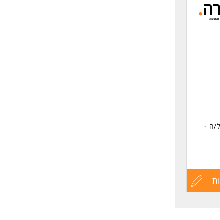
לפני
שליחה
/ה -
ת
עדכון
קורות