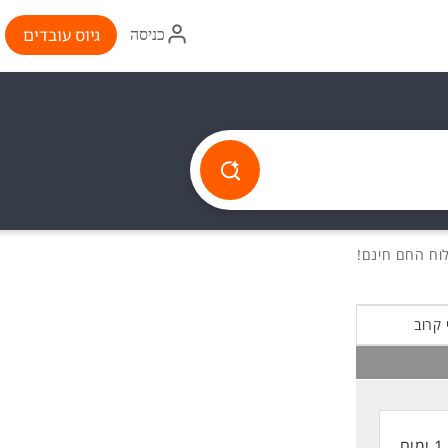
איקון
גיוס עובדים
כניסה
התחברות
 קרוב
1 ימים