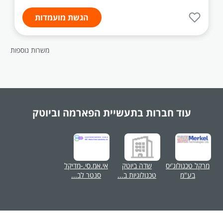
הגשת מועמדות
משרות נוספות
עוד חברות בתעשיית
הפארמה וביוטק
מרקל טכנולוג'יס
שדה ביוטק
אי.אמ.סי.-מדיקל
בע"מ
טכנולוגיות ב...
סנטר לב...