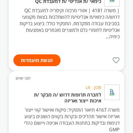
כימאי /ת אנליטי /ת למעבדת QC
| משרה 4181 | אזורי מרכזה וקיסריה למעבדת QC
דרוש/ה כימאי/ת אנליטי/ת להשתלבות בצוות מקצועי
בסביבת עבודה מתקדמת. התפקיד כולל: ביצוע בדיקות
אנליטיות לחומרי גלם ולמוצרים מוגמרים באמצעות
כימיה...
הגשת מועמדות
לפני יומיים
LR - JOB
לחברה תרופות דרוש /ה מבקר /ת
איכות ייצור ואריזה
משרה 4167 תיאור התפקיד: פיקוח ואישור קווי ייצור
ואריזה אישור תהליכים ובקרות בקווים השונים ביצוע
דגימות ובדיקות בתחנות העבודה אכיפה ויישום נהלי
GMP