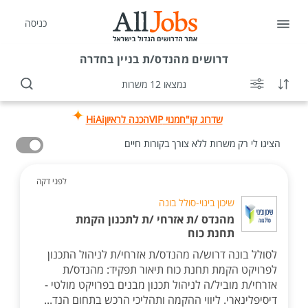
כניסה
דרושים
מהנדס/ת בניין בחדרה
נמצאו 12 משרות
שדרוג קו"ח
מנוי VIP
הכנה לראיון
HiAi
הציגו לי רק משרות ללא צורך בקורות חיים
לפני דקה
שיכון בינוי-סולל בונה
מהנדס /ת אזרחי /ת לתכנון הקמת
תחנת כוח
לסולל בונה דרוש/ה מהנדס/ת אזרחי/ת לניהול התכנון
לפרויקט הקמת תחנת כוח תיאור תפקיד: מהנדס/ת
אזרחי/ת מוביל/ה לניהול תכנון מבנים בפרויקט מולטי -
דיסיפלינארי. ליווי ההקמה ותהליכי הרכש בתחום הנד...