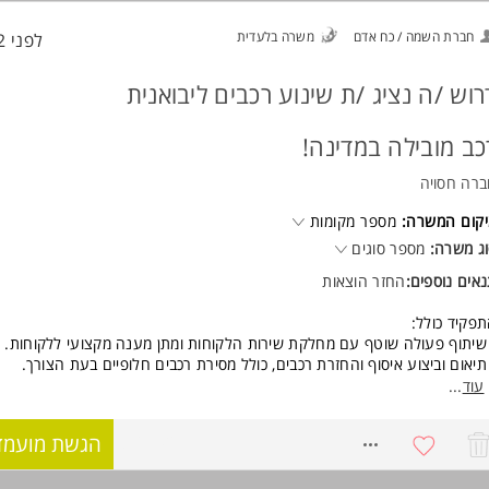
ווי ומסירת הרכב ללקוח
חברת השמה / כח אדם
משרה בלעדית
לפני 12 שעות
ישות:
י מתאימה המשרה?
סיון בשירות פרונטלי ללקוחות - חובה
רוש /ה נציג /ת שינוע רכבים ליבואנית
רות עם עולם הרכב - חובה
ע טכני בענף הרכב - יתרון משמעותי
כב מובילה במדינה!
07:15 מוכנות לשעות נוספות
סירוגין 07:15-12:00 המשרה מיועדת לנשים ולגברים כאחד.
רה חסויה
וד משרות ומידע על כלמוביל >
קום המשרה:
מספר מקומות
ג משרה:
מספר סוגים
אים נוספים:
החזר הוצאות
פקיד כולל:
שיתוף פעולה שוטף עם מחלקת שירות הלקוחות ומתן מענה מקצועי ללקוחות.
תיאום וביצוע איסוף והחזרת רכבים, כולל מסירת רכבים חלופיים בעת הצורך.
ניהול ממשקי עבודה מול גורמים פנים וחוץ ארגוניים לקידום תהליכים ומתן שירות
עוד
...
הקפדה על חוויית שירות גבוהה ועמידה ביעדי השירות של החברה.
8767921
הגשת מועמד
ישות:
רישיון נהיגה בתוקף מעל שנתיים - חובה
נכונות לעבודה בשעות נוספות לפי צורך