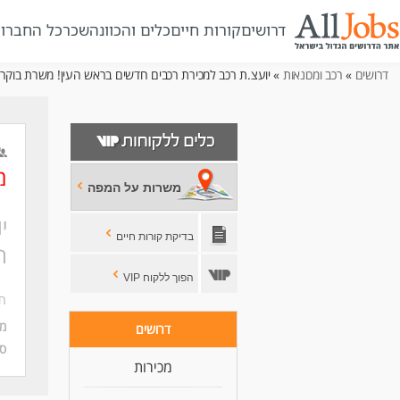
דרושים
קורות חיים
כלים והכוונה
שכר
כל החברו
דרושים
»
רכב ומכונאות
» יועצ.ת רכב למכירת רכבים חדשים בראש העין! משרת בוקר!
מ
משרות על המפה
י
בדיקת קורות חיים
ה
הפוך ללקוח VIP
חב
מי
דרושים
סו
מכירות