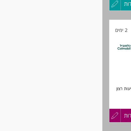
ות
עדכון
קורות
2 ימים
החיים
לפני
שליחה
ים ולגברים
ות רצון
ב הרכב,
ות
עדכון
ודה
קורות