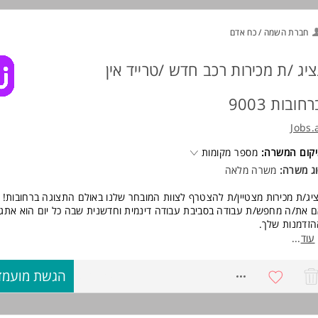
יכולת עבודה טובה בצוות ושיתוף פעולה
יחסי אנוש מצוינים ותקשורת בין-אישית טובה
חברת השמה / כח אדם
היכרות עם תחום הרכב - יתרון המשרה מיועדת לנשים ולגברים כאחד.
ציג /ת מכירות רכב חדש /טרייד אין
חובות 9003
Jobs.
קום המשרה:
מספר מקומות
ג משרה:
משרה מלאה
יג/ת מכירות מצטיין/ת להצטרף לצוות המובחר שלנו באולם התצוגה ברחובות!
 את/ה מחפש/ת עבודה בסביבת עבודה דינמית וחדשנית שבה כל יום הוא אתגר
זדמנות שלך.
טרפו אלינו ותהנו ממקום עבודה יצירתי ואומנותי, הפועל באווירה מקצועית ומ
עוד
...
ו מחפשים מועמד/ת חריפ/ה וחד/ה, עם ניסיון בתחום מכירות רכבים חדשים וטריי
8741307
הגשת מועמד
ודה מול לקוחות מרוצים וסגירת עסקאות משתלמות יהוו חלק משגרת היום שלך
דמנות מצוינת לפיתוח קריירה בתחום הרכב במקום עבודה יציב ומתפתח.
ישות: