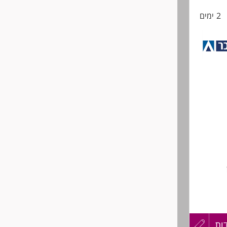
2 ימים
החיים
לפני
שליחה
יד אין,
ות
עדכון