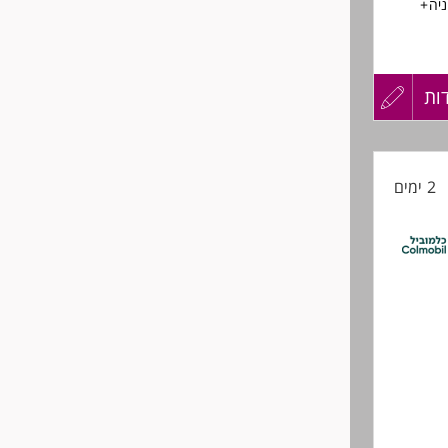
ניה+
ות
עדכון
קורות
2 ימים
החיים
לפני
שליחה