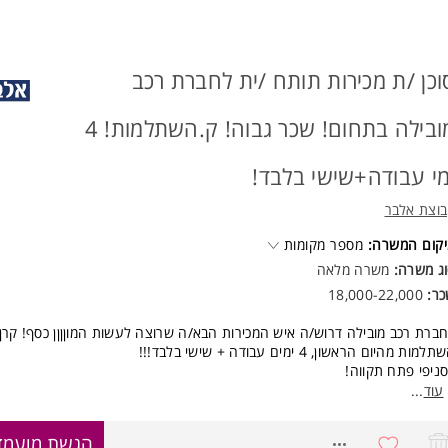
ניסיון במכירות רכבים חדשים וטרייד אין - חובה
תודעת שירות גבוהה ויכולת תקשורת בינאישית מצוינת
יכולת לעבוד במשרה מלאה וגמישות בשעות העבודה
חריפ/ה, חד/ה, ותותח/ית במכירות
וכן /ת מכירות תותח /ית לחברת רכב
שרה מתאימה לנשים וגברים כאחד. המשרה מיועדת לנשים ולגברים כאחד.
מובילה בתחום! שכר גבוה! ק.השתלמות! 4
וד משרות ומידע על Jobs.ai >
מי עבודה+שישי בלבד!
וצת אלבר
קום המשרה:
מספר מקומות
ג משרה:
משרה מלאה
כר:
18,000-22,000
ברת רכב מובילה דרוש/ה איש המכירות הבא/ה שרוצה לעשות המוןןןן כסף! קרן
למות מהיום הראשון, 4 ימים עבודה + שישי בלבד!!!
ניפי פתח תקווה!
לק מהתפקיד:
עוד
...
מכירות רכבים חדשים 0 ק"מ, רכבים יד שנייה ומוצרים נלווים לרבות: ביטוחים, טרי
מון ועוד.
8455989
הגשת מועמד
עמלות מהגבוהות על כל מכירה - ממוצע שכר גבוה בענף!!!