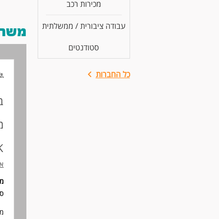
מכירות רכב
עבודה ציבורית / ממשלתית
משרות
סטודנטים
כל החברות
ב
מ
4K
או
מי
סו
מכ