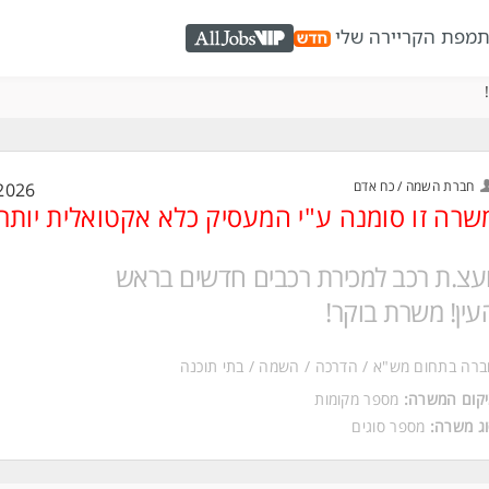
ת
מפת הקריירה שלי
AllJobs VIP
חברת השמה / כח אדם
2026
שרה זו סומנה ע"י המעסיק כלא אקטואלית יותר
ועצ.ת רכב למכירת רכבים חדשים בראש
עין! משרת בוקר!
רה בתחום מש"א / הדרכה / השמה / בתי תוכנה
קום המשרה:
מספר מקומות
ג משרה:
מספר סוגים