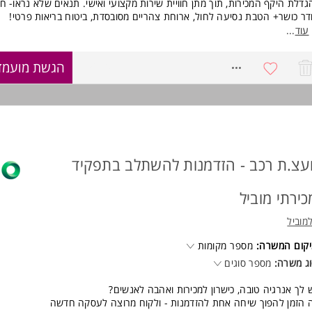
גדלת היקף המכירות, תוך מתן חוויית שירות מקצועי ואישי. תנאים שלא נראו- ח
ר כושר+ הטבת נסיעה לחול, ארוחת צהריים מסובסדת, ביטוח בריאות פרטי!
עוד
...
ישות:
סיון במכירות- חובה
8752709
הגשת מועמד
ולת התנסחות טובה בכתב ובעל פה
יטה בתוכנות אופיס המשרה מיועדת לנשים ולגברים כאחד.
וד משרות ומידע על אורטל משאבי אנוש (בת ים) >
ועצ.ת רכב - הזדמנות להשתלב בתפקיד
כירתי מוביל
מוביל
קום המשרה:
מספר מקומות
ג משרה:
מספר סוגים
 לך אנרגיה טובה, כישרון למכירות ואהבה לאנשים?
 הזמן להפוך שיחה אחת להזדמנות - ולקוח מרוצה לעסקה חדשה