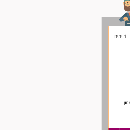
1 ימים
וון