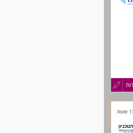
שליחה
קב אחר
ות
עדכון
קורות
החיים
לפני