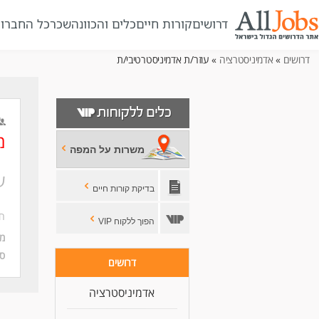
דרושים
קורות חיים
כלים והכוונה
שכר
כל החברו
דרושים
»
אדמיניסטרציה
» עוזר/ת אדמיניסטרטיבי/ת
מ
משרות על המפה
ע
בדיקת קורות חיים
חב
הפוך ללקוח VIP
מי
סו
דרושים
אדמיניסטרציה