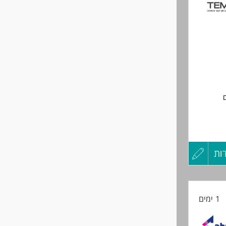
לפני
שליחה
סונים,
ברים
ם
ות
עדכון
קורות
1 ימים
החיים
ועדת לנשים
לפני