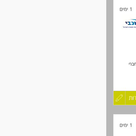
1 ימים
החיים
לפני
שליחה
ם
ברי
מתן שירות, קבלת קהל ומענה לחברי הקופה במגוון ערוצים: פרונטלי, טלפונית ו- Back
עדכנות
ות
עדכון
סקרטיות.
קורות
1 ימים
החיים