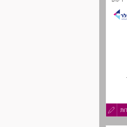
1 ימים
החיים
יכויים
לפני
רגוניים,
שליחה
התאם
רת איכות
ות
עדכון
קורות