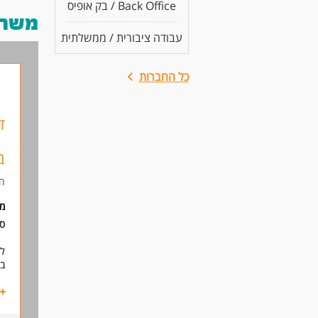
Back Office / בק אופיס
משרות
עבודה ציבורית / ממשלתית
כל החברות
ד
ב
חב
מ
סו
למ
בס
תי
- 