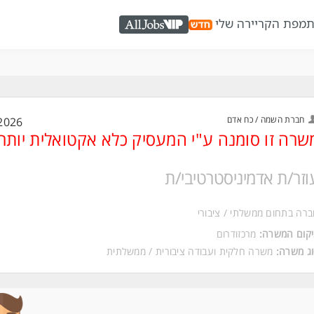
ת
מפת הקריירה שלי
AllJobs VIP
חברת השמה / כח אדם
2026
שרה זו סומנה ע"י המעסיק כלא אקטואלית יותר
וזר/ת אדמיניסטרטיבי/ת
רה בתחום ממשלתי / ציבורי
קום המשרה:
מרכזודרום
ג משרה:
משרה חלקית
ו
עבודה ציבורית / ממשלתית