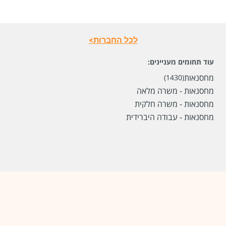
שכר
המעסיק לא סיפר לנו
לכל החברות>
סוג משרה
משרה מלאה
עוד תחומים מעניינים:
מיקום
קרית אתא,
ראש העין,
קרית מלאכי
מחסנאות
(1430)
מחסנאות - משרה מלאה
לפני חודשיים
מחסנאות - משרה חלקית
מחסנאות - עבודה היברידית